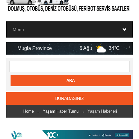
 Province
6 Ağu
34°C
7 Ağu
BURADASINIZ
Home
→
Yaşam Haber Tümü
→ Yaşam Haberleri