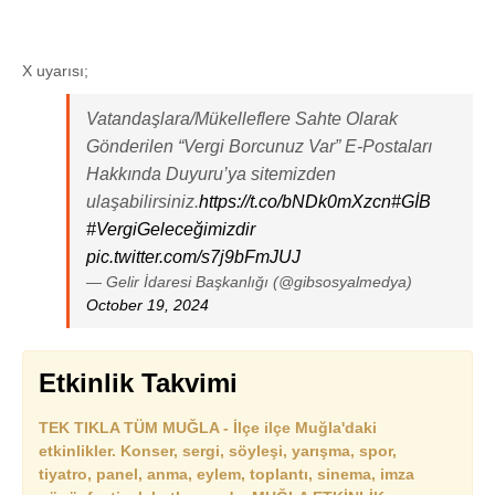
X uyarısı;
Vatandaşlara/Mükelleflere Sahte Olarak
Gönderilen “Vergi Borcunuz Var” E-Postaları
Hakkında Duyuru’ya sitemizden
ulaşabilirsiniz.
https://t.co/bNDk0mXzcn
#GİB
#VergiGeleceğimizdir
pic.twitter.com/s7j9bFmJUJ
— Gelir İdaresi Başkanlığı (@gibsosyalmedya)
October 19, 2024
Etkinlik Takvimi
TEK TIKLA TÜM MUĞLA - İlçe ilçe Muğla'daki
etkinlikler. Konser, sergi, söyleşi, yarışma, spor,
tiyatro, panel, anma, eylem, toplantı, sinema, imza