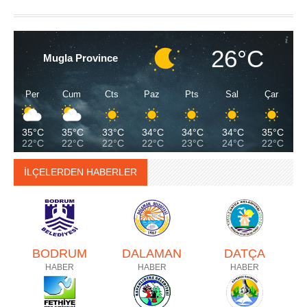
26°C
Mugla Province
Per
Cum
Cts
Paz
Pts
Sal
Çar
35°C
35°C
33°C
34°C
34°C
34°C
35°C
22°C
22°C
22°C
22°C
23°C
24°C
22°C
İLÇELERDEN HABERLER
BODRUM
DALAMAN
DATÇA
HABER
HABER
HABER