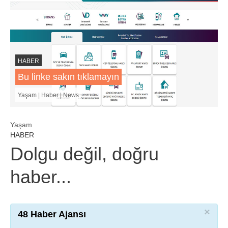
HABER
Bu linke sakın tıklamayın
Yaşam | Haber | News
Yaşam
HABER
Dolgu değil, doğru
haber...
×
48 Haber Ajansı