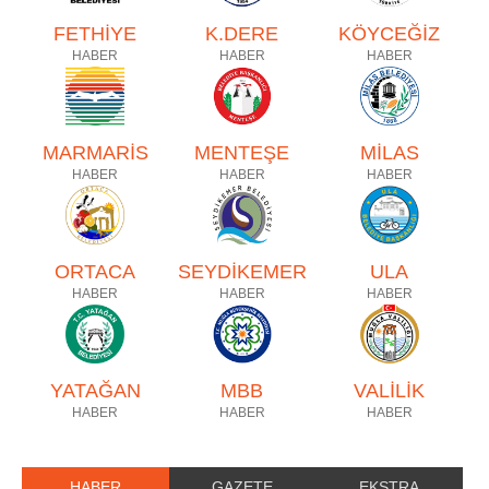
FETHİYE
K.DERE
KÖYCEĞİZ
HABER
HABER
HABER
MARMARİS
MENTEŞE
MİLAS
HABER
HABER
HABER
ORTACA
SEYDİKEMER
ULA
HABER
HABER
HABER
YATAĞAN
MBB
VALİLİK
HABER
HABER
HABER
HABER
GAZETE
EKSTRA