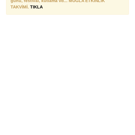
günü, festival, kutlama vd... MUĞLA ETKİNLİK
TAKVİMİ.
TIKLA