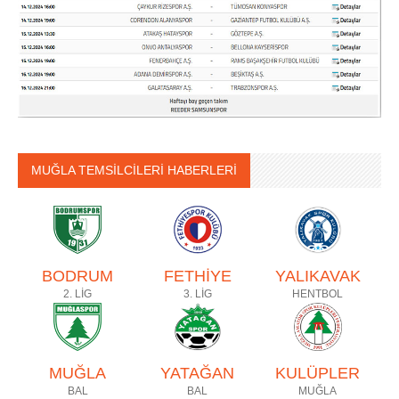
MUĞLA TEMSİLCİLERİ HABERLERİ
BODRUM
FETHİYE
YALIKAVAK
2. LİG
3. LİG
HENTBOL
MUĞLA
YATAĞAN
KULÜPLER
BAL
BAL
MUĞLA