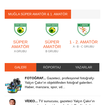
MUĞLA SÜPER AMATÖR & 1. AMATÖR
SÜPER
SÜPER
1 - 2. AMATÖR
AMATÖR
AMATÖR
A - B - C GRUBU
A GRUBU
B GRUBU
GALERİ
RÖPORTAJ
YAZARLAR
FOTOĞRAF...
Gazeteci, profesyonel fotoğrafçı
Yalçın Çakır'ın objektifinden fotoğraf galerileri.
Haber, manzara, spor, vd...
VİDEO...
TV sunucusu, gazeteci Yalçın Çakır'ın