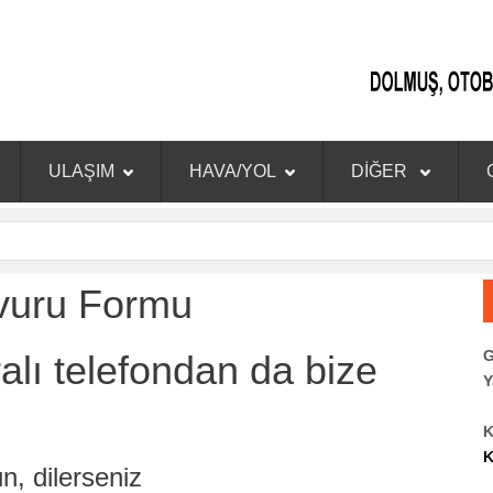
ULAŞIM
HAVA/YOL
DİĞER
vuru Formu
G
lı telefondan da bize
Y
K
n, dilerseniz