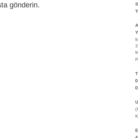
ta gönderin.
Y
A
Y
M
3
M
P
T
0
0
(
K
E
4