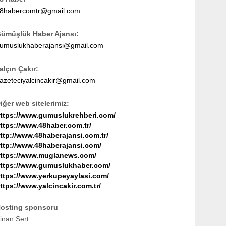
8habercomtr@gmail.com
ümüşlük Haber Ajansı:
umuslukhaberajansi@gmail.com
alçın Çakır:
azeteciyalcincakir@gmail.com
iğer web sitelerimiz:
ttps://www.gumuslukrehberi.com/
ttps://www.48haber.com.tr/
ttp://www.48haberajansi.com.tr/
ttp://www.48haberajansi.com/
ttps://www.muglanews.com/
ttps://www.gumuslukhaber.com/
ttps://www.yerkupeyaylasi.com/
ttps://www.yalcincakir.com.tr/
osting sponsoru
inan Sert