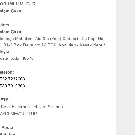
SORUMLU MÜDÜR
alçın Çakır
dres
:
alçın Çakır
enteşe Mahallesi. Atatürk (Yeni) Caddesi. Dış Kapı No:
1 B1-2 Blok Daire no: 14 TOKİ Konutları - Kavaklıdere /
uğla
osta Kodu: 48570
elefon
:
532 7232663
530 7919363
UETS
Ulusal Elektronik Tebligat Sistemi)
AYDI MEVCUTTUR
-Posta:
8 Haber