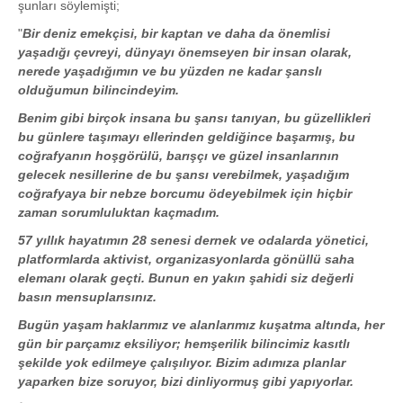
şunları söylemişti;
"
Bir deniz emekçisi, bir kaptan ve daha da önemlisi
yaşadığı çevreyi, dünyayı önemseyen bir insan olarak,
nerede yaşadığımın ve bu yüzden ne kadar şanslı
olduğumun bilincindeyim.
Benim gibi birçok insana bu şansı tanıyan, bu güzellikleri
bu günlere taşımayı ellerinden geldiğince başarmış, bu
coğrafyanın hoşgörülü, barışçı ve güzel insanlarının
gelecek nesillerine de bu şansı verebilmek, yaşadığım
coğrafyaya bir nebze borcumu ödeyebilmek için hiçbir
zaman sorumluluktan kaçmadım.
57 yıllık hayatımın 28 senesi dernek ve odalarda yönetici,
platformlarda aktivist, organizasyonlarda gönüllü saha
elemanı olarak geçti. Bunun en yakın şahidi siz değerli
basın mensuplarısınız.
Bugün yaşam haklarımız ve alanlarımız kuşatma altında, her
gün bir parçamız eksiliyor; hemşerilik bilincimiz kasıtlı
şekilde yok edilmeye çalışılıyor. Bizim adımıza planlar
yaparken bize soruyor, bizi dinliyormuş gibi yapıyorlar.