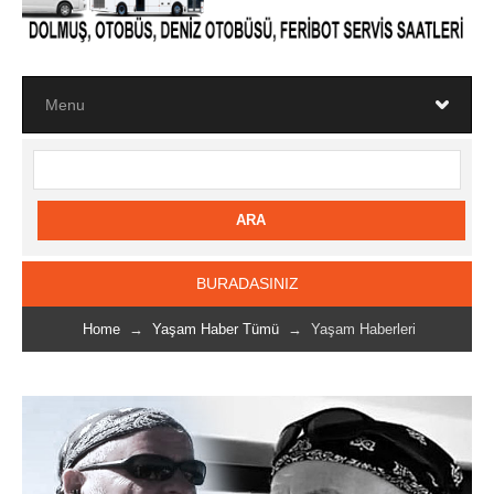
BURADASINIZ
Home
→
Yaşam Haber Tümü
→ Yaşam Haberleri