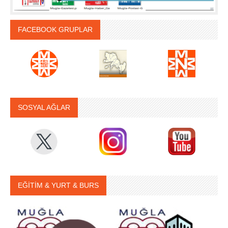
FACEBOOK GRUPLAR
SOSYAL AĞLAR
EĞİTİM & YURT & BURS