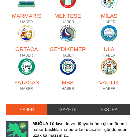
MARMARİS
MENTEŞE
MİLAS
HABER
HABER
HABER
ORTACA
SEYDİKEMER
ULA
HABER
HABER
HABER
YATAĞAN
MBB
VALİLİK
HABER
HABER
HABER
HABER
GAZETE
EKSTRA
MUĞLA
Türkiye'de ve dünyada öne çIkan önemli
haber başlıklarına buradan ulaşabilir gündemden
uzak kalmazsınız...