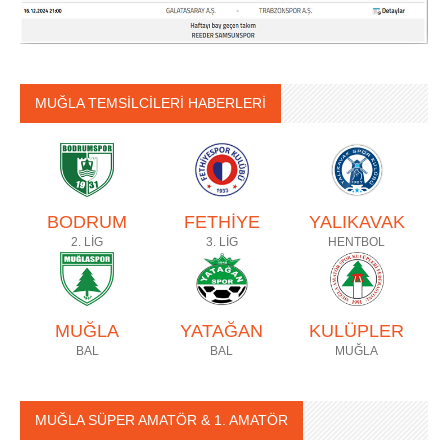
MUĞLA TEMSİLCİLERİ HABERLERİ
BODRUM
FETHİYE
YALIKAVAK
2. LİG
3. LİG
HENTBOL
MUĞLA
YATAĞAN
KULÜPLER
BAL
BAL
MUĞLA
MUĞLA SÜPER AMATÖR & 1. AMATÖR