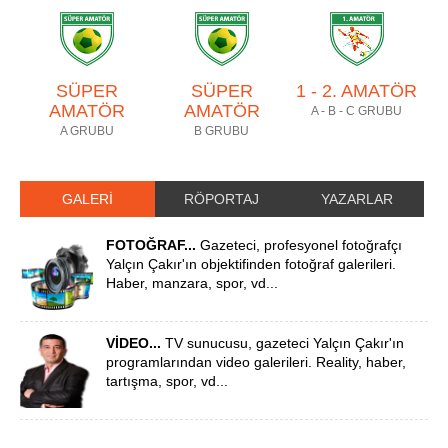
SÜPER
SÜPER
1 - 2. AMATÖR
AMATÖR
AMATÖR
A - B - C GRUBU
A GRUBU
B GRUBU
GALERİ
RÖPORTAJ
YAZARLAR
FOTOĞRAF...
Gazeteci, profesyonel fotoğrafçı
Yalçın Çakır'ın objektifinden fotoğraf galerileri.
Haber, manzara, spor, vd...
VİDEO...
TV sunucusu, gazeteci Yalçın Çakır'ın
programlarından video galerileri. Reality, haber,
tartışma, spor, vd...