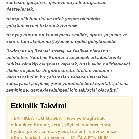
kalitesini geliştiren, çevreye duyarlı programları
desteklemek,
Hemşerilik hukuku ve ortak yaşam bilincinin
geliştirilmesine katkıda bulunmak,
Her yaş gurubunu kapsayacak şekilde, sporu yaşamın ve
kentin tüm alanlarına yayacak projeler geliştirmektir.
Bodrumla ilgili temel strateji ve faaliyet planlarını
belirlerken Yürütme Kuruluna seçilecek arkadaşlarımla
birlikte bir ekip çalışması yaparak, ortak aklın belirleyeceği
ilkeler ve planlar doğrultusunda, toplum vicdanını
yansıtacak tüm bu çalışmaları sadece üretmekle
kalmayacak,seçilmiş yerel yönetimle birlikte,ortak çalışma
zemininde, gerçekleşebilmesi için takipçisi olacağız.
”
Etkinlik Takvimi
TEK TIKLA TÜM MUĞLA - İlçe ilçe Muğla'daki
etkinlikler. Konser, sergi, söyleşi, yarışma, spor,
tiyatro, panel, anma, eylem, toplantı, sinema, imza
günü, festival, kutlama vd... MUĞLA ETKİNLİK