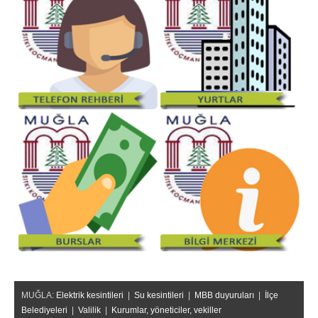
MUĞLA:
Elektrik kesintileri
|
Su kesintileri
|
MBB duyuruları
|
İlçe
Belediyeleri
|
Valilik
|
Kurumlar, yöneticiler, vekiller