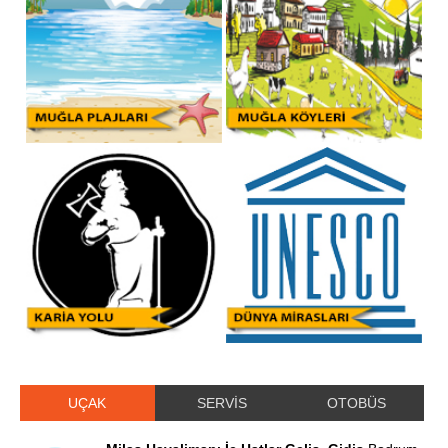
UÇAK
SERVİS
OTOBÜS