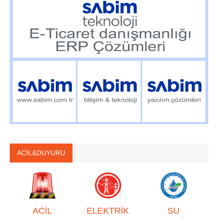
ACİL&DUYURU
ACİL
ELEKTRİK
SU