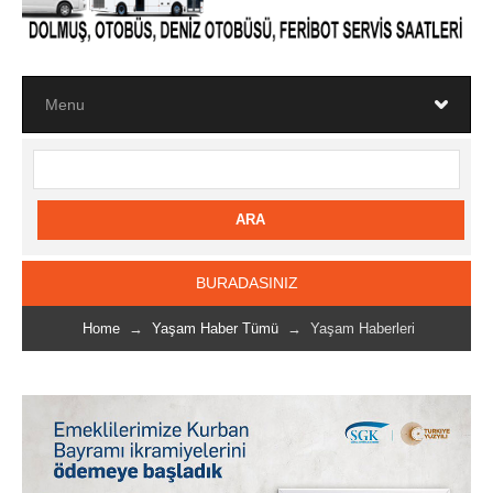
BURADASINIZ
Home
→
Yaşam Haber Tümü
→ Yaşam Haberleri