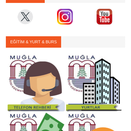
EĞİTİM & YURT & BURS