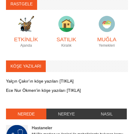
RASTGELE
ETKİNLİK
SATILIK
MUĞLA
Ajanda
Kiralık
Yemekleri
KÖŞE YAZILARI
Yalçın Çakır'ın köşe yazıları [TIKLA]
Ece Nur Ökmen'in köşe yazıları [TIKLA]
NEREDE
NEREYE
NASIL
Hastaneler