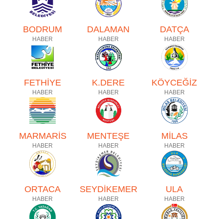
BODRUM
DALAMAN
DATÇA
HABER
HABER
HABER
FETHİYE
K.DERE
KÖYCEĞİZ
HABER
HABER
HABER
MARMARİS
MENTEŞE
MİLAS
HABER
HABER
HABER
ORTACA
SEYDİKEMER
ULA
HABER
HABER
HABER