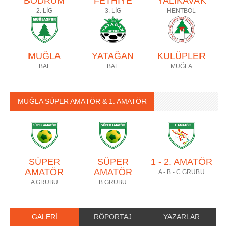
BODRUM
FETHİYE
YALIKAVAK
2. LİG
3. LİG
HENTBOL
MUĞLA
YATAĞAN
KULÜPLER
BAL
BAL
MUĞLA
MUĞLA SÜPER AMATÖR & 1. AMATÖR
SÜPER
SÜPER
1 - 2. AMATÖR
AMATÖR
AMATÖR
A - B - C GRUBU
A GRUBU
B GRUBU
GALERİ
RÖPORTAJ
YAZARLAR