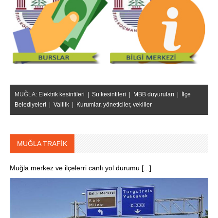
MUĞLA:
Elektrik kesintileri
|
Su kesintileri
|
MBB duyuruları
|
İlçe
Belediyeleri
|
Valilik
|
Kurumlar, yöneticiler, vekiller
MUĞLA TRAFİK
Muğla merkez ve ilçelerri canlı yol durumu [...]