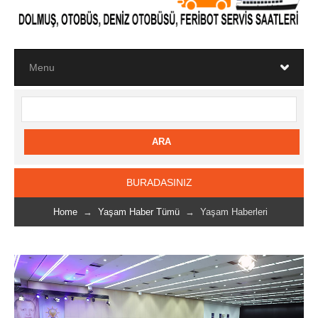
BURADASINIZ
Home
→
Yaşam Haber Tümü
→ Yaşam Haberleri