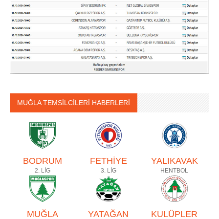
MUĞLA TEMSİLCİLERİ HABERLERİ
BODRUM
FETHİYE
YALIKAVAK
2. LİG
3. LİG
HENTBOL
MUĞLA
YATAĞAN
KULÜPLER