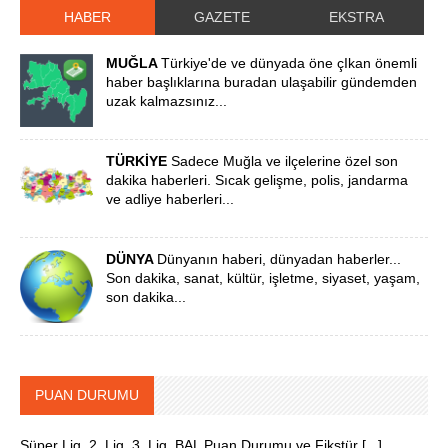
HABER
GAZETE
EKSTRA
MUĞLA
Türkiye'de ve dünyada öne çIkan önemli
haber başlıklarına buradan ulaşabilir gündemden
uzak kalmazsınız...
TÜRKİYE
Sadece Muğla ve ilçelerine özel son
dakika haberleri. Sıcak gelişme, polis, jandarma
ve adliye haberleri...
DÜNYA
Dünyanın haberi, dünyadan haberler...
Son dakika, sanat, kültür, işletme, siyaset, yaşam,
son dakika...
PUAN DURUMU
Süper Lig, 2. Lig, 3. Lig, BAL Puan Durumu ve Fikstür [...]