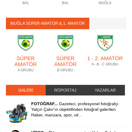
BAL
BAL
MUĞLA
MUĞLA SÜPER AMATÖR & 1. AMATÖR
SÜPER
SÜPER
1 - 2. AMATÖR
AMATÖR
AMATÖR
A - B - C GRUBU
A GRUBU
B GRUBU
GALERİ
RÖPORTAJ
YAZARLAR
FOTOĞRAF...
Gazeteci, profesyonel fotoğrafçı
Yalçın Çakır'ın objektifinden fotoğraf galerileri.
Haber, manzara, spor, vd...