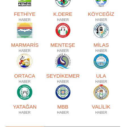
FETHİYE
K.DERE
KÖYCEĞİZ
HABER
HABER
HABER
MARMARİS
MENTEŞE
MİLAS
HABER
HABER
HABER
ORTACA
SEYDİKEMER
ULA
HABER
HABER
HABER
YATAĞAN
MBB
VALİLİK
HABER
HABER
HABER