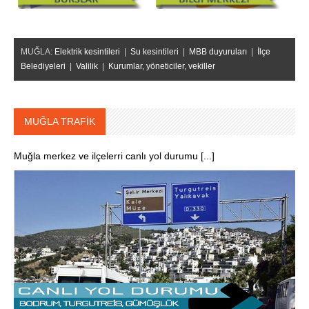
MUĞLA:
Elektrik kesintileri
|
Su kesintileri
|
MBB duyuruları
|
İlçe
Belediyeleri
|
Valilik
|
Kurumlar, yöneticiler, vekiller
MUĞLA TRAFİK
Muğla merkez ve ilçelerri canlı yol durumu [...]