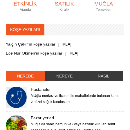
ETKİNLİK
SATILIK
MUĞLA
Ajanda
Kiralık
Yemekleri
KÖŞE YAZILARI
Yalçın Çakır'ın köşe yazıları [TIKLA]
Ece Nur Ökmen'in köşe yazıları [TIKLA]
NEREDE
NEREYE
NASIL
Hastaneler
MUğla merkez ve ilçeleri ile mahallelerde bulunan kamu
ve özel sağlık kuruluşları...
Pazar yerleri
Muğla'da sabit, hergün ve / veya haftalık kurulan semt