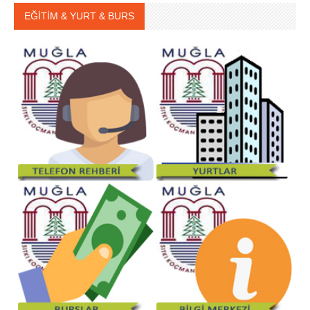
EĞİTİM & YURT & BURS