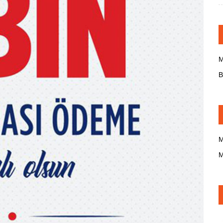
M
B
M
M