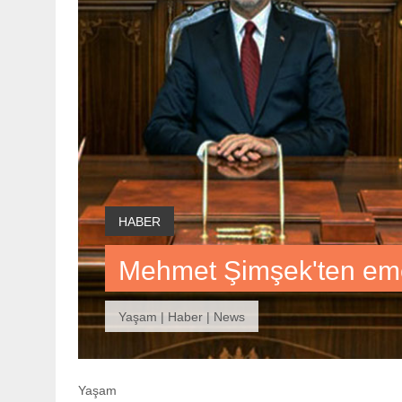
HABER
Mehmet Şimşek'ten eme
Yaşam | Haber | News
Yaşam