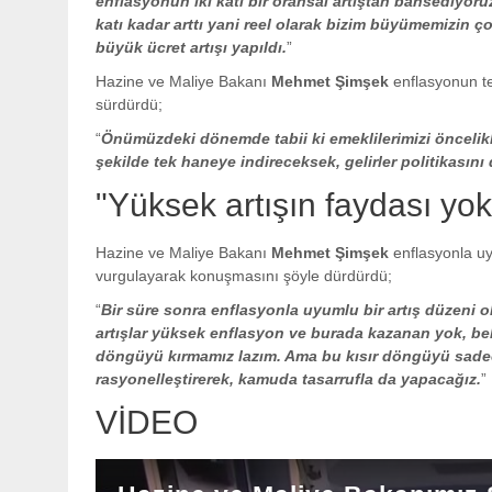
enflasyonun iki katı bir oransal artıştan bahsediyo
katı kadar arttı yani reel olarak bizim büyümemizin 
büyük ücret artışı yapıldı.
”
Hazine ve Maliye Bakanı
Mehmet Şimşek
enflasyonun t
sürdürdü;
“
Önümüzdeki dönemde tabii ki emeklilerimizi öncelikl
şekilde tek haneye indireceksek, gelirler politikasın
"Yüksek artışın faydası yok
Hazine ve Maliye Bakanı
Mehmet Şimşek
enflasyonla uy
vurgulayarak konuşmasını şöyle dürdürdü;
“
Bir süre sonra enflasyonla uyumlu bir artış düzeni o
artışlar yüksek enflasyon ve burada kazanan yok, belir
döngüyü kırmamız lazım. Ama bu kısır döngüyü sadece 
rasyonelleştirerek, kamuda tasarrufla da yapacağız.
”
VİDEO