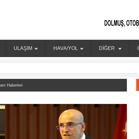
ULAŞIM
HAVA/YOL
DİĞER
m Haberleri