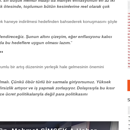
ruz. En düşük memur maaşı da manşet enflasyonun en az iki
çok ötesinde, toplumun bütün kesimlerine reel olarak çok
ek haneye indirilmesi hedefinden bahsederek konuşmasını şöyle
endireceğiz. Şunun altını çizeyim, eğer enflasyonu kalıcı
ı da bu hedeflere uygun olması lazım.
"
"
umlu bir artış düzeninin yerleşik hale gelmesinin önemini
lmalı. Çünkü öbür türlü bir sarmala giriyorsunuz. Yüksek
sizlik artıyor ve iş yapmak zorlaşıyor. Dolayısıyla bu kısır
ücret politikalarıyla değil para politikasını
S