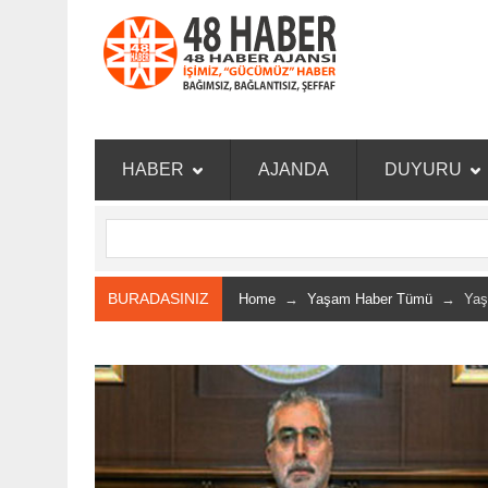
HABER
AJANDA
DUYURU
BURADASINIZ
Home
→
Yaşam Haber Tümü
→ Yaşa