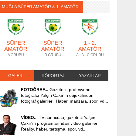
MUĞLA SÜPER AMATÖR & 1. AMATÖR
SÜPER
SÜPER
1 - 2.
AMATÖR
AMATÖR
AMATÖR
A GRUBU
B GRUBU
A - B - C GRUBU
GALERİ
RÖPORTAJ
YAZARLAR
FOTOĞRAF...
Gazeteci, profesyonel
fotoğrafçı Yalçın Çakır'ın objektifinden
fotoğraf galerileri. Haber, manzara, spor, vd...
VİDEO...
TV sunucusu, gazeteci Yalçın
Çakır'ın programlarından video galerileri.
Reality, haber, tartışma, spor, vd...