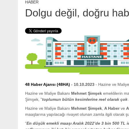
HABER
Dolgu değil, doğru habe
48 Haber Ajansı (48HA)
- 10.10.2023
- Hazine ve Maliy
Hazine ve Maliye Bakanı
Mehmet Şimşek
emeklilerin ma
Şimşek, "
toplumun bütün kesimlerine reel olarak çok b
Hazine ve Maliye Bakanı
Mehmet Şimşek
,
A Haber
ve
A
maaşlarına yapılacağı rivayet olunan zamla ilgili olarak şu
“
En düşük emekli maaşı Aralık 2022’de 3 bin 500 TL i