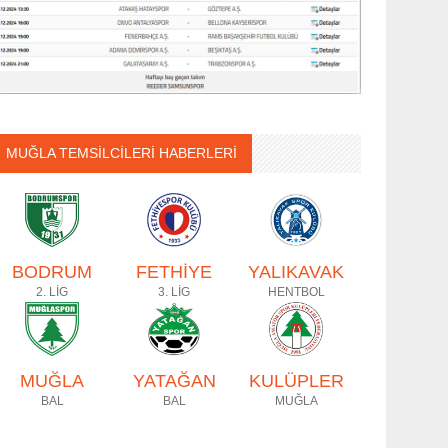
MUĞLA TEMSİLCİLERİ HABERLERİ
BODRUM
FETHİYE
YALIKAVAK
2. LİG
3. LİG
HENTBOL
MUĞLA
YATAĞAN
KULÜPLER
BAL
BAL
MUĞLA