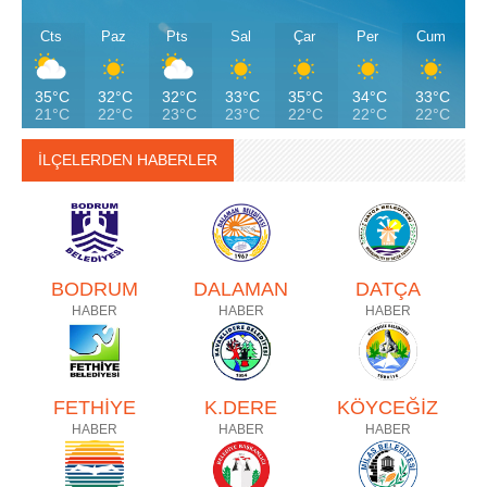
Cts
Paz
Pts
Sal
Çar
Per
Cum
35°C
32°C
32°C
33°C
35°C
34°C
33°C
21°C
22°C
23°C
23°C
22°C
22°C
22°C
İLÇELERDEN HABERLER
BODRUM
DALAMAN
DATÇA
HABER
HABER
HABER
FETHİYE
K.DERE
KÖYCEĞİZ
HABER
HABER
HABER