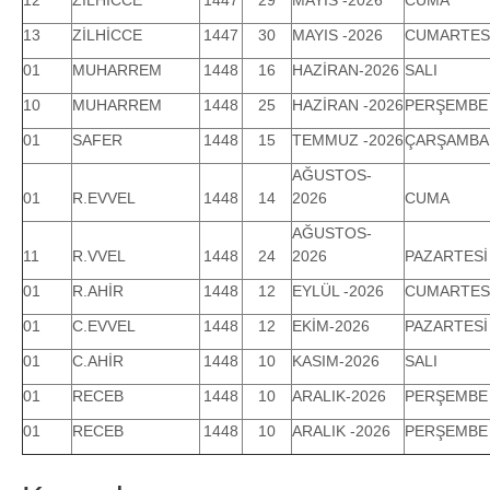
13
ZİLHİCCE
1447
30
MAYIS -2026
CUMARTES
01
MUHARREM
1448
16
HAZİRAN-2026
SALI
10
MUHARREM
1448
25
HAZİRAN -2026
PERŞEMBE
01
SAFER
1448
15
TEMMUZ -2026
ÇARŞAMBA
AĞUSTOS-
01
R.EVVEL
1448
14
2026
CUMA
AĞUSTOS-
11
R.VVEL
1448
24
2026
PAZARTESİ
01
R.AHİR
1448
12
EYLÜL -2026
CUMARTES
01
C.EVVEL
1448
12
EKİM-2026
PAZARTESİ
01
C.AHİR
1448
10
KASIM-2026
SALI
01
RECEB
1448
10
ARALIK-2026
PERŞEMBE
01
RECEB
1448
10
ARALIK -2026
PERŞEMBE