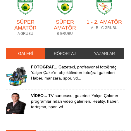
SÜPER
SÜPER
1 - 2. AMATÖR
AMATÖR
AMATÖR
A - B - C GRUBU
A GRUBU
B GRUBU
GALERİ
RÖPORTAJ
YAZARLAR
FOTOĞRAF...
Gazeteci, profesyonel fotoğrafçı
Yalçın Çakır'ın objektifinden fotoğraf galerileri.
Haber, manzara, spor, vd...
VİDEO...
TV sunucusu, gazeteci Yalçın Çakır'ın
programlarından video galerileri. Reality, haber,
tartışma, spor, vd...