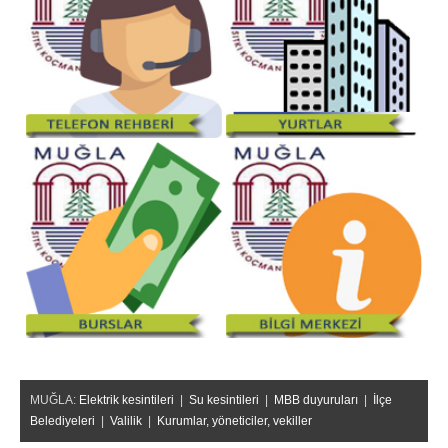
MUĞLA:
Elektrik kesintileri
|
Su kesintileri
|
MBB duyuruları
|
İlçe
Belediyeleri
|
Valilik
|
Kurumlar, yöneticiler, vekiller