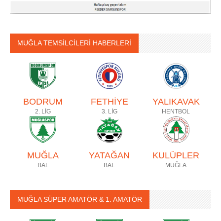
MUĞLA TEMSİLCİLERİ HABERLERİ
BODRUM
FETHİYE
YALIKAVAK
2. LİG
3. LİG
HENTBOL
MUĞLA
YATAĞAN
KULÜPLER
BAL
BAL
MUĞLA
MUĞLA SÜPER AMATÖR & 1. AMATÖR