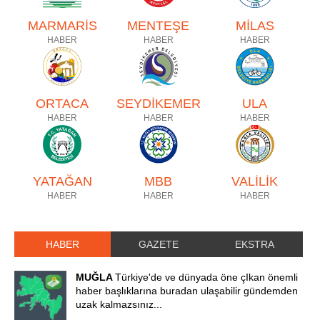
MARMARİS
MENTEŞE
MİLAS
HABER
HABER
HABER
ORTACA
SEYDİKEMER
ULA
HABER
HABER
HABER
YATAĞAN
MBB
VALİLİK
HABER
HABER
HABER
HABER
GAZETE
EKSTRA
MUĞLA
Türkiye'de ve dünyada öne çIkan önemli
haber başlıklarına buradan ulaşabilir gündemden
uzak kalmazsınız...