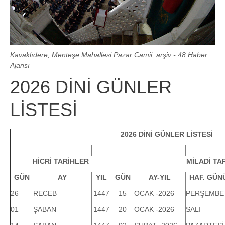
Kavaklıdere, Menteşe Mahallesi Pazar Camii, arşiv - 48 Haber
Ajansı
2026 DİNİ GÜNLER
LİSTESİ
2026 DİNİ GÜNLER LİSTESİ
HİCRİ TARİHLER
MİLADİ TA
GÜN
AY
YIL
GÜN
AY-YIL
HAF. GÜN
26
RECEB
1447
15
OCAK -2026
PERŞEMBE
01
ŞABAN
1447
20
OCAK -2026
SALI