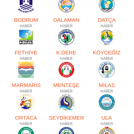
BODRUM
DALAMAN
DATÇA
HABER
HABER
HABER
FETHİYE
K.DERE
KÖYCEĞİZ
HABER
HABER
HABER
MARMARİS
MENTEŞE
MİLAS
HABER
HABER
HABER
ORTACA
SEYDİKEMER
ULA
HABER
HABER
HABER