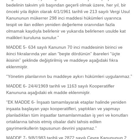
bedelinin takvim yılı başından geçerli olmak üzere, her yıl, bir
önceki yıla ilişkin olarak 4/1/1961 tarihli ve 213 sayılı Vergi Usul
Kanununun mükerrer 298 inci maddesi hükümleri uyarınca
tespit ve ilan edilen yeniden değerleme oranından fazla
olmamak kaydıyla belirlenir ve yukarıda belirlenen usulde kat
malikleri kuruluna sunulur.”
MADDE 5- 634 sayılı Kanunun 70 inci maddesinin birinci ve
ikinci fıkralarında yer alan “beşte dördünün” ibareleri “üçte
ikisinin” şeklinde değiştirilmiş ve maddeye aşağıdaki fıkra
eklenmiştir.
“Yönetim planlarının bu maddeye aykırı hükümleri uygulanmaz.”
MADDE 6- 24/4/1969 tarihli ve 1163 sayılı Kooperatifler
Kanununa aşağıdaki ek madde eklenmiştir.
“EK MADDE 6- İnşaatı tamamlayarak etaplar halinde yeniden
inşaata başlayan yapı kooperatifleri, yaptıkları ve yapmayı
planladıkları tüm inşaatlar tamamlanmadan iş yeri ve konutları
ortaklarına tahsis etmiş olsalar dahi tahsis edilen
gayrimenkullerin tapusunun devrini yapamaz.”
MADDE 7- 9/8/1983 tarihli ve 2872 sayılı Çevre Kanununun 2