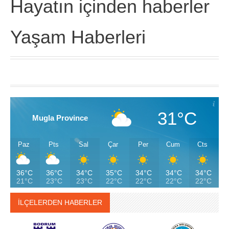
Hayatın içinden haberler
Yaşam Haberleri
31°C
Mugla Province
Paz
Pts
Sal
Çar
Per
Cum
Cts
36°C
36°C
34°C
35°C
34°C
34°C
34°C
21°C
23°C
23°C
22°C
22°C
22°C
22°C
İLÇELERDEN HABERLER