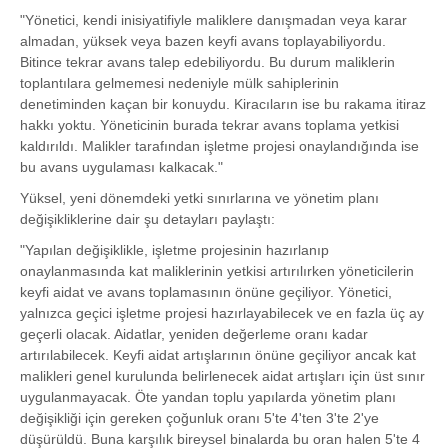
"Yönetici, kendi inisiyatifiyle maliklere danışmadan veya karar
almadan, yüksek veya bazen keyfi avans toplayabiliyordu.
Bitince tekrar avans talep edebiliyordu. Bu durum maliklerin
toplantılara gelmemesi nedeniyle mülk sahiplerinin
denetiminden kaçan bir konuydu. Kiracıların ise bu rakama itiraz
hakkı yoktu. Yöneticinin burada tekrar avans toplama yetkisi
kaldırıldı. Malikler tarafından işletme projesi onaylandığında ise
bu avans uygulaması kalkacak."
Yüksel, yeni dönemdeki yetki sınırlarına ve yönetim planı
değişikliklerine dair şu detayları paylaştı:
"Yapılan değişiklikle, işletme projesinin hazırlanıp
onaylanmasında kat maliklerinin yetkisi artırılırken yöneticilerin
keyfi aidat ve avans toplamasının önüne geçiliyor. Yönetici,
yalnızca geçici işletme projesi hazırlayabilecek ve en fazla üç ay
geçerli olacak. Aidatlar, yeniden değerleme oranı kadar
artırılabilecek. Keyfi aidat artışlarının önüne geçiliyor ancak kat
malikleri genel kurulunda belirlenecek aidat artışları için üst sınır
uygulanmayacak. Öte yandan toplu yapılarda yönetim planı
değişikliği için gereken çoğunluk oranı 5'te 4'ten 3'te 2'ye
düşürüldü. Buna karşılık bireysel binalarda bu oran halen 5'te 4