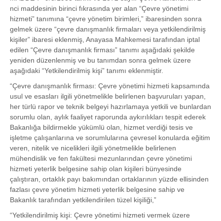
nci maddesinin birinci fıkrasında yer alan “Çevre yönetimi
hizmeti” tanımına “çevre yönetim birimleri,” ibaresinden sonra
gelmek üzere “çevre danışmanlık firmaları veya yetkilendirilmiş
kişiler” ibaresi eklenmiş, Anayasa Mahkemesi tarafından iptal
edilen “Çevre danışmanlık firması” tanımı aşağıdaki şekilde
yeniden düzenlenmiş ve bu tanımdan sonra gelmek üzere
aşağıdaki “Yetkilendirilmiş kişi” tanımı eklenmiştir.
“Çevre danışmanlık firması: Çevre yönetimi hizmeti kapsamında
usul ve esasları ilgili yönetmelikle belirlenen başvuruları yapan,
her türlü rapor ve teknik belgeyi hazırlamaya yetkili ve bunlardan
sorumlu olan, aylık faaliyet raporunda aykırılıkları tespit ederek
Bakanlığa bildirmekle yükümlü olan, hizmet verdiği tesis ve
işletme çalışanlarına ve sorumlularına çevresel konularda eğitim
veren, nitelik ve nicelikleri ilgili yönetmelikle belirlenen
mühendislik ve fen fakültesi mezunlarından çevre yönetimi
hizmeti yeterlik belgesine sahip olan kişileri bünyesinde
çalıştıran, ortaklık payı bakımından ortaklarının yüzde ellisinden
fazlası çevre yönetim hizmeti yeterlik belgesine sahip ve
Bakanlık tarafından yetkilendirilen tüzel kişiliği,”
“Yetkilendirilmiş kişi: Çevre yönetimi hizmeti vermek üzere