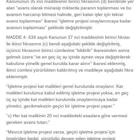
Kanununun 35 inci maddesinin birinci fıkrasının (d) bendinde yer
alan “avans olarak münasip miktarda paranın toplanması ve bu
avansın harcanıp bitmesi halinde, geri kalan işler için tekrar
avans toplanması” ibaresi “işletme projesi onaylanıncaya kadar
avansın toplanması” şeklinde değiştirilmiştir.
MADDE 4- 634 sayılı Kanunun 37 nci maddesinin birinci fıkrası
ile ikinci fıkrasının (c) bendi aşağıdaki şekilde değiştirilmiş,
üçüncü fıkrasının birinci cümlesine “bildirilir” ibaresinden sonra
gelmek üzere “ve en geç üç ay içinde aynen veya değiştirilerek
kabulüne yönelik genel kurulda karar alınır” ibaresi eklenmiş,
ikinci cümlesi yürürlükten kaldırılmış ve maddeye aşağıdaki fıkra
eklenmiştir.
“İşletme projesi kat malikleri genel kurulunda onaylanır. Kat
malikleri kurulunca kabul edilmiş işletme projesi yoksa, en geç
üç ay içinde kat malikleri kurulunda onaylanıncaya kadar
yönetici, gecikmeksizin geçici bir işletme projesi yapar.”
“c) Her kat malikinin 20 nci maddedeki esaslara göre vermesi
gereken avans tutarı;”
“Mevcut işletme projesi varsa, geçici işletme projesi için
öngörülen bedel, yürürlüğü devam eden işletme projesi