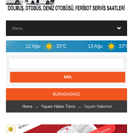
12 Ağu
33°C
13 Ağu
33°C
14 
BURADASINIZ
Home
→
Yaşam Haber Tümü
→ Yaşam Haberleri