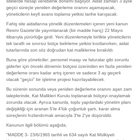
sitelerde hesap verebilirlik dönemi başlıyor. Aidat zamları 3 aylık
geçici süreçte yeniden değerleme oranını aşamayacak,
yöneticilerin keyfi avans toplama yetkisi tarihe karışacak.
Fahiş site aidatlarına yönelik düzenlemeleri içeren yeni kanun
Resmi Gazete'de yayımlanarak (bir madde hariç) 22 Mayıs
itibarıyla yürürlüğe girdi. Yeni düzenlemeyle birlikte yöneticilerin
tek taraflı ve sınırsız bütçe belirleme yetkisi kısıtlanırken, aidat
tutarlarında son söz doğrudan kat maliklerine bırakıldı.
Buna göre yöneticiler; personel maaşı ve faturalar gibi zorunlu
giderler için önceki dönemin bütçesi üzerinden en fazla yeniden
değerleme oranı kadar artış içeren ve sadece 3 ay geçerli
olacak "geçici" bir işletme projesi hazırlayabilecek.
Bu sürenin sonunda veya yeniden değerleme oranını aşan zam
taleplerinde, Kat Malikleri Kurulu toplanarak bütçeyi onaylamak
zorunda olacak. Ayrıca kanunla, toplu yapılardaki yönetim planı
değişikliği için aranan 5'te 4'lük çoğunluk şartı, karar alma
süreçlerini hızlandırmak amacıyla 3'te 2'ye düşürüldü.
Kanunun ilgili bölümü aşağıda;
"MADDE 3- 23/6/1965 tarihli ve 634 sayılı Kat Mülkiyeti