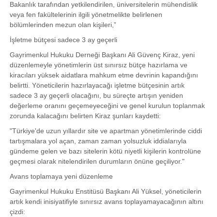
Bakanlık tarafından yetkilendirilen, üniversitelerin mühendislik
veya fen fakültelerinin ilgili yönetmelikte belirlenen
bölümlerinden mezun olan kişileri,”
İşletme bütçesi sadece 3 ay geçerli
Gayrimenkul Hukuku Derneği Başkanı Ali Güvenç Kiraz, yeni
düzenlemeyle yönetimlerin üst sınırsız bütçe hazırlama ve
kiracıları yüksek aidatlara mahkum etme devrinin kapandığını
belirtti. Yöneticilerin hazırlayacağı işletme bütçesinin artık
sadece 3 ay geçerli olacağını, bu süreçte artışın yeniden
değerleme oranını geçemeyeceğini ve genel kurulun toplanmak
zorunda kalacağını belirten Kiraz şunları kaydetti:
"Türkiye'de uzun yıllardır site ve apartman yönetimlerinde ciddi
tartışmalara yol açan, zaman zaman yolsuzluk iddialarıyla
gündeme gelen ve bazı sitelerin kötü niyetli kişilerin kontrolüne
geçmesi olarak nitelendirilen durumların önüne geçiliyor."
Avans toplamaya yeni düzenleme
Gayrimenkul Hukuku Enstitüsü Başkanı Ali Yüksel, yöneticilerin
artık kendi inisiyatifiyle sınırsız avans toplayamayacağının altını
çizdi: