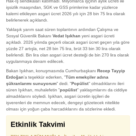
Hak-İş sendikaları katılmadı. Milyonlarca işçinin aylık ücreti ile
işsizlik maaşından, SGK ve GSS primlerine kadar yüzlerce
kalemi etkileyen asgari ücret 2026 yılı için 28 bin 75 lira olarak
belirlenerek açıklandı.
Yaklaşık yarım saat süren toplantının ardından Çalışma ve
Sosyal Güvenlik Bakanı
Vedat Işıkhan
yeni asgari ücreti
açıkladı. 2026 yılında geçerli olacak asgari ücret geçen yıla göre
yüzde 27 artışla, net 28 bin 75 lira, brüt 33 bin 30 lira olarak
belirlendi. Bin lira olan asgari ücret desteği de bin 270 lira olarak
uygulanmaya devam edilecek.
Bakan Işıkhan, konuşmasında Cumhurbaşkanı
Recep Tayyip
Erdoğan
'a teşekkür ederken, "
Tüm emekçiler adına
şükranlarımı sunuyorum
" dedi. "
Popülist
" olmadıklarını ileri
süren Işıkhan, muhalefetin "
popülist
" yaklaşımlarını da ciddiye
almadıklarını söyledi. Işıkhan, asgari ücretin işçileri de
işverenleri de memnun edecek, dengeyi gözetecek nitelikte
olması için yoğun çaba harcadıklarını da sözlerine ekledi.
Etkinlik Takvimi