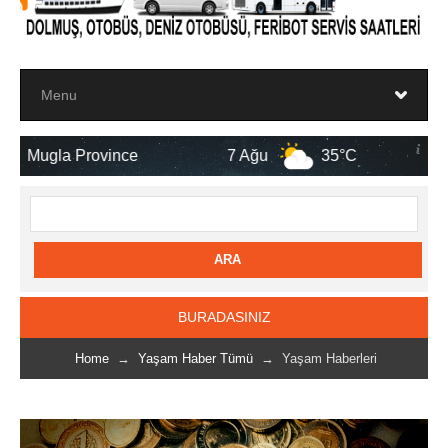
vince
7 Ağu
35°C
8 Ağu
32
BURADASINIZ
Home
→
Yaşam Haber Tümü
→ Yaşam Haberleri