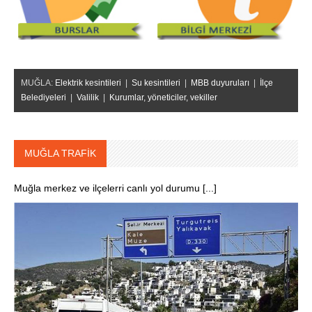
MUĞLA:
Elektrik kesintileri
|
Su kesintileri
|
MBB duyuruları
|
İlçe
Belediyeleri
|
Valilik
|
Kurumlar, yöneticiler, vekiller
MUĞLA TRAFİK
Muğla merkez ve ilçelerri canlı yol durumu [...]