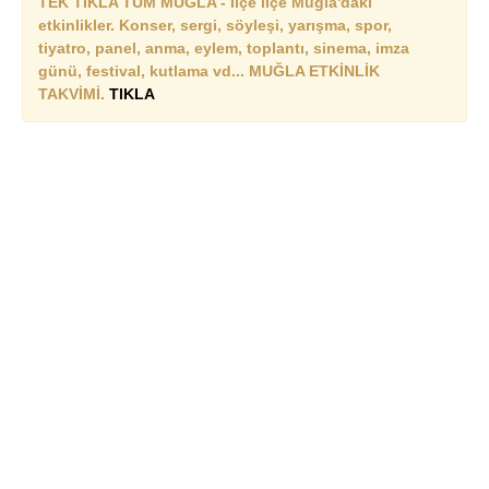
TEK TIKLA TÜM MUĞLA - İlçe ilçe Muğla'daki
etkinlikler. Konser, sergi, söyleşi, yarışma, spor,
tiyatro, panel, anma, eylem, toplantı, sinema, imza
günü, festival, kutlama vd... MUĞLA ETKİNLİK
TAKVİMİ.
TIKLA