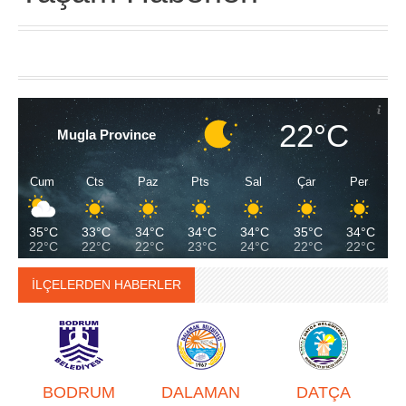
22°C
Mugla Province
Cum
Cts
Paz
Pts
Sal
Çar
Per
35°C
33°C
34°C
34°C
34°C
35°C
34°C
22°C
22°C
22°C
23°C
24°C
22°C
22°C
İLÇELERDEN HABERLER
BODRUM
DALAMAN
DATÇA