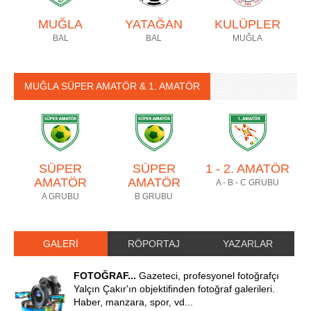
MUĞLA
YATAĞAN
KULÜPLER
BAL
BAL
MUĞLA
MUĞLA SÜPER AMATÖR & 1. AMATÖR
SÜPER
SÜPER
1 - 2. AMATÖR
AMATÖR
AMATÖR
A - B - C GRUBU
A GRUBU
B GRUBU
GALERİ
RÖPORTAJ
YAZARLAR
FOTOĞRAF...
Gazeteci, profesyonel fotoğrafçı
Yalçın Çakır'ın objektifinden fotoğraf galerileri.
Haber, manzara, spor, vd...