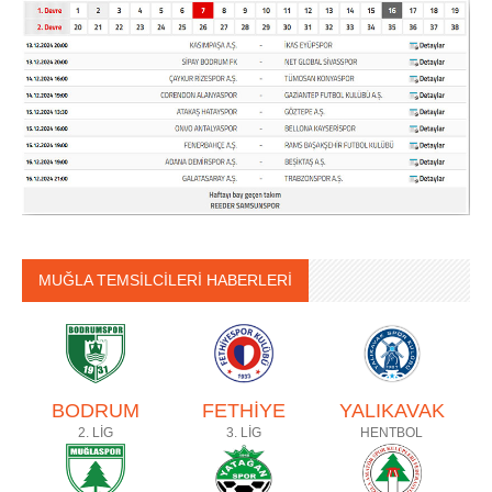
MUĞLA TEMSİLCİLERİ HABERLERİ
BODRUM
FETHİYE
YALIKAVAK
2. LİG
3. LİG
HENTBOL