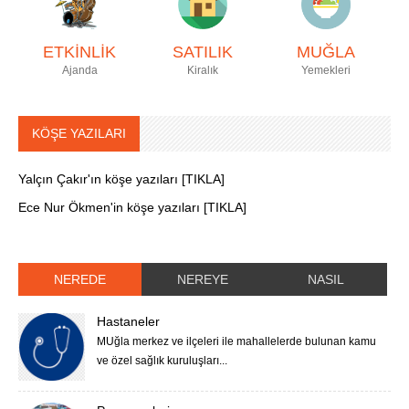
ETKİNLİK
SATILIK
MUĞLA
Ajanda
Kiralık
Yemekleri
KÖŞE YAZILARI
Yalçın Çakır'ın köşe yazıları [TIKLA]
Ece Nur Ökmen'in köşe yazıları [TIKLA]
NEREDE
NEREYE
NASIL
Hastaneler
MUğla merkez ve ilçeleri ile mahallelerde bulunan kamu
ve özel sağlık kuruluşları...