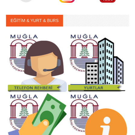
EĞİTİM & YURT & BURS