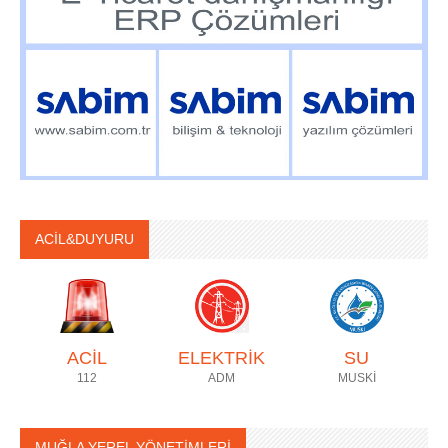
ACİL&DUYURU
ACİL
ELEKTRİK
SU
112
ADM
MUSKİ
MUĞLA YEREL YÖNETİMLERİ