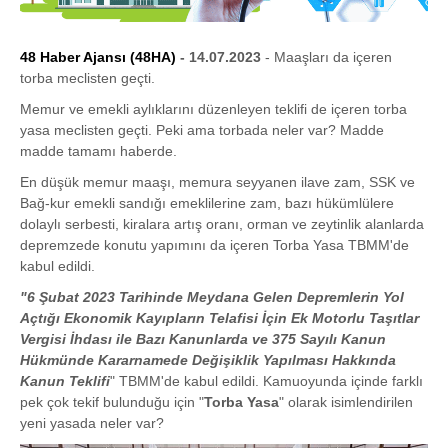
48 Haber Ajansı (48HA)
- 14.07.2023
- Maaşları da içeren
torba meclisten geçti.
Memur ve emekli aylıklarını düzenleyen teklifi de içeren torba
yasa meclisten geçti. Peki ama torbada neler var? Madde
madde tamamı haberde.
En düşük memur maaşı, memura seyyanen ilave zam, SSK ve
Bağ-kur emekli sandığı emeklilerine zam, bazı hükümlülere
dolaylı serbesti, kiralara artış oranı, orman ve zeytinlik alanlarda
depremzede konutu yapımını da içeren Torba Yasa TBMM'de
kabul edildi.
"6 Şubat 2023 Tarihinde Meydana Gelen Depremlerin Yol
Açtığı Ekonomik Kayıpların Telafisi İçin Ek Motorlu Taşıtlar
Vergisi İhdası ile Bazı Kanunlarda ve 375 Sayılı Kanun
Hükmünde Kararnamede Değişiklik Yapılması Hakkında
Kanun Teklifi
" TBMM'de kabul edildi. Kamuoyunda içinde farklı
pek çok tekif bulunduğu için "
Torba Yasa
" olarak isimlendirilen
yeni yasada neler var?