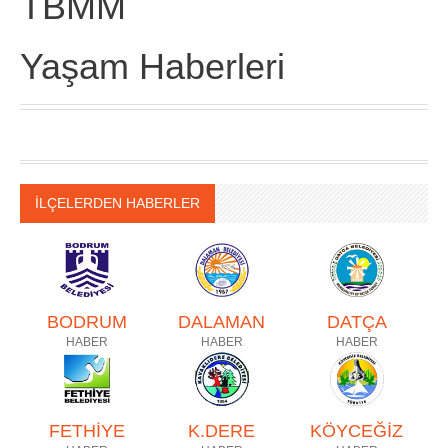
TBMM
Yaşam Haberleri
İLÇELERDEN HABERLER
BODRUM
DALAMAN
DATÇA
HABER
HABER
HABER
FETHİYE
K.DERE
KÖYCEĞİZ