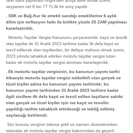
farkı dahil yapılması öngörülen artışa ilave olmak üzere;
seyyanen net 8 bin 77 TL’lik bir artış yapıldı.
. SSK ve Bağ-Kur ile emekli sandığı emeklilerine 6 aylık
dilim için enflasyon farkı ile birlikte yüzde 25 ZAM yapılması
kararlaştırıldı.
. Motorlu Taşıtlar Vergisi Kanununu çerçevesinde; kayıt ve tescilli
olan taşıtlar ile 31 Aralık 2023 tarihine kadar ilk defa kayıt ve
tescil edilecek olan taşıtlardan, bir defaya mahsus olmak üzere,
2023 yılında tahakkuk ettirilen motorlu taşıtlar vergisi tutarı
kadar ek motorlu taşıtlar vergisi alınması kararlaştırıldı.
. Ek motorlu taşıtlar vergisinin, bu kanunun yayımı tarihi
itibarıyla motorlu taşıtlar vergisi mükellefi olan gerçek ve
tüzel kişiler adına bu kanunun yayımı tarihinde; bu
kanunun yayımı tarihinden 31 Aralık 2023 tarihine kadar
ilgili sicillere ilk defa kayıt ve tescil edilen taşıtların sahibi
olan gerçek ve tüzel kişiler için ise kayıt ve tescilin
yapıldığı tarihte tahakkuk ettirileceği ve tebliğ edilmiş
sayılacağı belirlendi.
.Söz konusu verginin ödeme şekli ve zamanı düzenlenirken,
istisnalar ek motorlu taşıtlar vergisi bakımından da geçerli