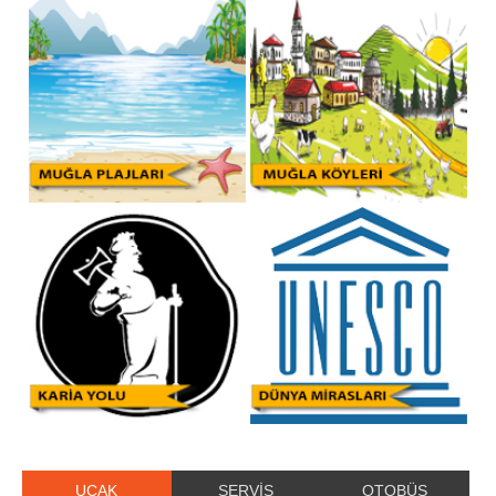
UÇAK
SERVİS
OTOBÜS