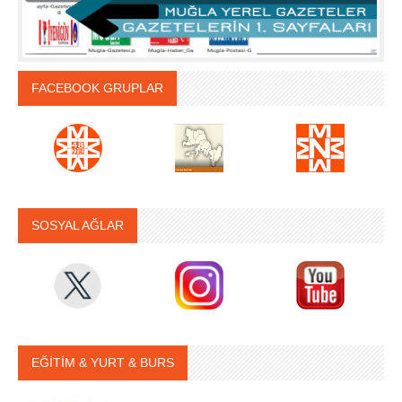
FACEBOOK GRUPLAR
SOSYAL AĞLAR
EĞİTİM & YURT & BURS