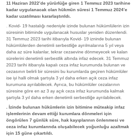
11 Haziran 2022’de yürürlüğe giren 1 Temmuz 2023 tarihine
kadar uygulanacak olan hükmün süresi 1 Temmuz 2024’e
kadar uzatılması kararlaştırıldı.
. Kovid- 19 hastalığı nedeniyle izinde bulunan hükümlülerin izin
süresinin bitiminde uygulanacak hususlar yeniden düzenlendi.
31 Temmuz 2023 tarihi itibarıyla Kovid- 19 izninde bulunan
hükümlülerden denetimli serbestliğe ayrılmalarına 5 yıl veya
daha az süre kalanlar, tekrar cezaevine dönmeyecek ve kalan
sürelerini denetimli serbestlik altında infaz edecek. 31 Temmuz
2023 tarihi itibarıyla kapalı ceza infaz kurumunda bulunan ve
cezasının belirli bir süresini bu kurumlarda geçiren hükümlüler
ise iyi halli olmak şartıyla 3 yıl daha erken açık ceza infaz
kurumuna ayrılabilecek. Ayrıca, bu hükümlüler cezalarının
süresine göre en az 3 ay açık ceza infaz kurumunda kalmak
şartıyla 3 yıl daha erken denetimli serbestliğe ayrılabilecek.
. İzinde bulunan hükümlerin izin bitimine müteakip infaz
işlemlerinin devam ettiği kurumlara dönmeleri için
öngörülen 7 günlük süre, hak kayıplarının önlenmesi ve
ceza infaz kurumlarında oluşabilecek yoğunluğu azaltmak
için 15 güne çıkartıldı.