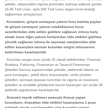
şekilde, ödeyecekleri sigorta priminden mahsup edilerek günlük
16,66 Türk Lirası, aylık 500 Türk Lirası asgari ücret desteği
sağlanması amaçlanıyor.
. Kurumların, girişim sermayesi yatırım fonu katılma payları
ile girişim sermayesi yatırım ortaklıklarının hisse
senetlerinden elde edilen gelirlere sağlanan istisna hariç
olmak üzere diğer yatırım fonlarından elde ettikleri gelirlere
yönelik sağlanan istisna ile taşınmaz satışlarından elde
edilen kazançlara tanınan kurumlar vergisi istisnasının
kaldırılması kararlaştırıldı.
. Kurumlar vergisi oranı yüzde 25 olarak belirlenirken, Finansal
Kiralama, Faktoring, Finansman ve Tasarruf Finansman
Şirketleri Kanunu kapsamındaki şirketler, elektronik ödeme ve
para kuruluşları, yetkili döviz müesseseler, varlık yönetim
şirketleri, sermaye piyasası kurumları ile sigorta ve reasürans
şirketleri ve emeklilik şirketlerinin kurum kazançları için yüzde 30
şeklinde uygulanması kararlaştırıldı.
. İhracatın teşvik edilmesi amacıyla ihracat yapan
kurumların, ihracattan elde ettikleri kazançlarına 1 puan
indirimli olarak uygulanmakta olan kurumlar vergisi