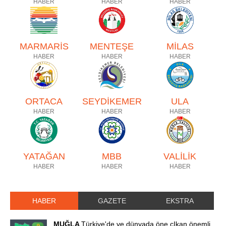
HABER
HABER
HABER
MARMARİS
MENTEŞE
MİLAS
HABER
HABER
HABER
ORTACA
SEYDİKEMER
ULA
HABER
HABER
HABER
YATAĞAN
MBB
VALİLİK
HABER
HABER
HABER
HABER
GAZETE
EKSTRA
MUĞLA
Türkiye'de ve dünyada öne çIkan önemli