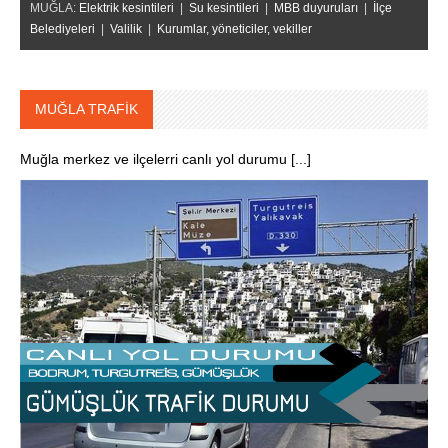
MUĞLA:
Elektrik kesintileri
|
Su kesintileri
|
MBB duyuruları
|
İlçe
Belediyeleri
|
Valilik
|
Kurumlar, yöneticiler, vekiller
MUĞLA TRAFİK
Muğla merkez ve ilçelerri canlı yol durumu [...]