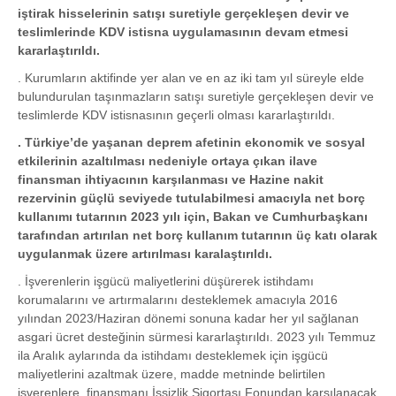
iştirak hisselerinin satışı suretiyle gerçekleşen devir ve
teslimlerinde KDV istisna uygulamasının devam etmesi
kararlaştırıldı.
. Kurumların aktifinde yer alan ve en az iki tam yıl süreyle elde
bulundurulan taşınmazların satışı suretiyle gerçekleşen devir ve
teslimlerde KDV istisnasının geçerli olması kararlaştırıldı.
. Türkiye’de yaşanan deprem afetinin ekonomik ve sosyal
etkilerinin azaltılması nedeniyle ortaya çıkan ilave
finansman ihtiyacının karşılanması ve Hazine nakit
rezervinin güçlü seviyede tutulabilmesi amacıyla net borç
kullanımı tutarının 2023 yılı için, Bakan ve Cumhurbaşkanı
tarafından artırılan net borç kullanım tutarının üç katı olarak
uygulanmak üzere artırılması karalaştırıldı.
. İşverenlerin işgücü maliyetlerini düşürerek istihdamı
korumalarını ve artırmalarını desteklemek amacıyla 2016
yılından 2023/Haziran dönemi sonuna kadar her yıl sağlanan
asgari ücret desteğinin sürmesi kararlaştırıldı. 2023 yılı Temmuz
ila Aralık aylarında da istihdamı desteklemek için işgücü
maliyetlerini azaltmak üzere, madde metninde belirtilen
işverenlere, finansmanı İşsizlik Sigortası Fonundan karşılanacak