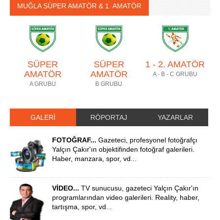
MUĞLA SÜPER AMATÖR & 1. AMATÖR
SÜPER
SÜPER
1 - 2. AMATÖR
AMATÖR
AMATÖR
A - B - C GRUBU
A GRUBU
B GRUBU
GALERİ
RÖPORTAJ
YAZARLAR
FOTOĞRAF...
Gazeteci, profesyonel fotoğrafçı
Yalçın Çakır'ın objektifinden fotoğraf galerileri.
Haber, manzara, spor, vd...
VİDEO...
TV sunucusu, gazeteci Yalçın Çakır'ın
programlarından video galerileri. Reality, haber,
tartışma, spor, vd...