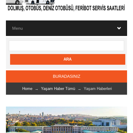
BURADASINIZ
Home
→
Yaşam Haber Tümü
→ Yaşam Haberleri