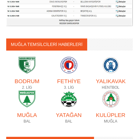
MUĞLA TEMSİLCİLERİ HABERLERİ
BODRUM
FETHİYE
YALIKAVAK
2. LİG
3. LİG
HENTBOL
MUĞLA
YATAĞAN
KULÜPLER
BAL
BAL
MUĞLA