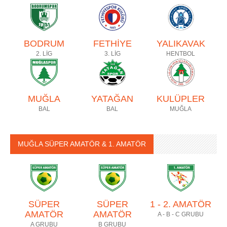
BODRUM
FETHİYE
YALIKAVAK
2. LİG
3. LİG
HENTBOL
MUĞLA
YATAĞAN
KULÜPLER
BAL
BAL
MUĞLA
MUĞLA SÜPER AMATÖR & 1. AMATÖR
SÜPER
SÜPER
1 - 2. AMATÖR
AMATÖR
AMATÖR
A - B - C GRUBU
A GRUBU
B GRUBU