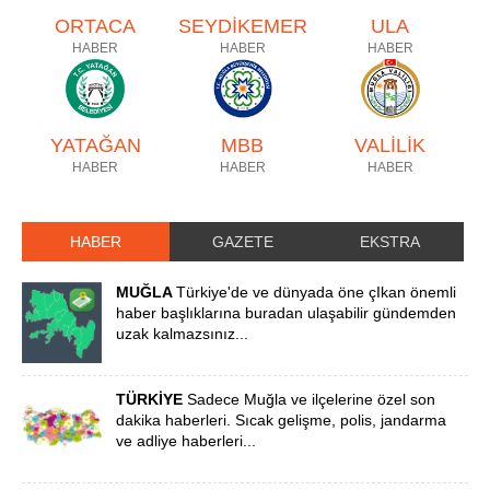
ORTACA
SEYDİKEMER
ULA
HABER
HABER
HABER
YATAĞAN
MBB
VALİLİK
HABER
HABER
HABER
HABER
GAZETE
EKSTRA
MUĞLA
Türkiye'de ve dünyada öne çIkan önemli
haber başlıklarına buradan ulaşabilir gündemden
uzak kalmazsınız...
TÜRKİYE
Sadece Muğla ve ilçelerine özel son
dakika haberleri. Sıcak gelişme, polis, jandarma
ve adliye haberleri...