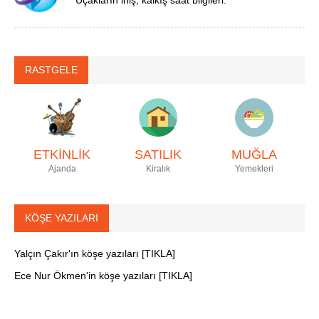
Uçakların iniş, kalkış saat bilgileri.
RASTGELE
ETKİNLİK
SATILIK
MUĞLA
Ajanda
Kiralık
Yemekleri
KÖŞE YAZILARI
Yalçın Çakır'ın köşe yazıları [TIKLA]
Ece Nur Ökmen'in köşe yazıları [TIKLA]