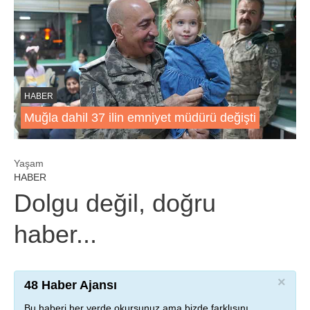
HABER
Muğla dahil 37 ilin emniyet müdürü değişti
Yaşam
HABER
Dolgu değil, doğru
haber...
×
48 Haber Ajansı
Bu haberi her yerde okursunuz ama bizde farklısını