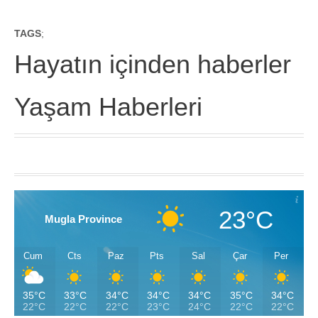
TAGS
;
Hayatın içinden haberler
Yaşam Haberleri
23°C
Mugla Province
Cum
Cts
Paz
Pts
Sal
Çar
Per
35°C
33°C
34°C
34°C
34°C
35°C
34°C
22°C
22°C
22°C
23°C
24°C
22°C
22°C