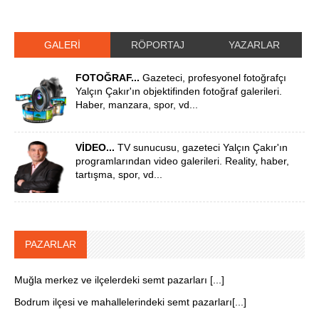
GALERİ
RÖPORTAJ
YAZARLAR
FOTOĞRAF...
Gazeteci, profesyonel fotoğrafçı
Yalçın Çakır'ın objektifinden fotoğraf galerileri.
Haber, manzara, spor, vd...
VİDEO...
TV sunucusu, gazeteci Yalçın Çakır'ın
programlarından video galerileri. Reality, haber,
tartışma, spor, vd...
PAZARLAR
Muğla merkez ve ilçelerdeki semt pazarları [...]
Bodrum ilçesi ve mahallelerindeki semt pazarları[...]