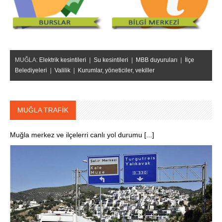
MUĞLA:
Elektrik kesintileri
|
Su kesintileri
|
MBB duyuruları
|
İlçe
Belediyeleri
|
Valilik
|
Kurumlar, yöneticiler, vekiller
MUĞLA TRAFİK
Muğla merkez ve ilçelerri canlı yol durumu [...]