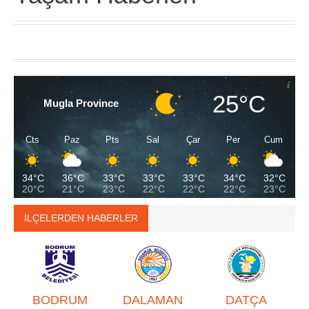
25°C
Mugla Province
Cts
Paz
Pts
Sal
Çar
Per
Cum
34°C
36°C
33°C
33°C
33°C
34°C
32°C
20°C
21°C
23°C
22°C
22°C
22°C
23°C
İLÇELERDEN HABERLER
BODRUM
DALAMAN
DATÇA