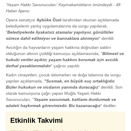
'Yaşam Hakkı Savunucuları' Kaymakamlıkların önündeydi - 48
Haber Ajansı
Opera sanatçısı
Aybüke Özel
tarafından okunan açıklamada
belediyelerin yanlış uygulamalarına da vurgu yapılarak,
"
Belediyelerde liyakatsiz atamalar yapılıyor, gönüllüler
sürece dahil edilmiyor ve barınaklara alınmıyor
" denildi.
Avcılığın da hayvanların yaşam hakkına doğrudan saldırı
olduğunun altının çizildiği kamuoyu açıklamasında, “
Bilimsel ve
hukuki veriler açıktır, yaşam hakkını korumak için avcılık
derhal yasaklanmalıdır
” çağrısı yapıldı.
Kadın cinayetleri, çocuk istismarları ve doğa talanına da vurgu
yapılan açıklamada,
"Susmak, en büyük suç ortaklığıdır.
Bizler hukukun ve vicdanın yanında duracağız
" denildi. Son
olarak kamuoyuna çağrı yapan Muğla Yaşam Hakkı
Savunucuları, "
Yaşamı savunmak, katliamı durdurmak ve
adaleti haykırmak görevimizdir. Biz kazanacağız
" dediler.
Etkinlik Takvimi