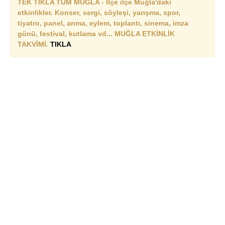
TEK TIKLA TÜM MUĞLA - İlçe ilçe Muğla'daki
etkinlikler. Konser, sergi, söyleşi, yarışma, spor,
tiyatro, panel, anma, eylem, toplantı, sinema, imza
günü, festival, kutlama vd... MUĞLA ETKİNLİK
TAKVİMİ.
TIKLA