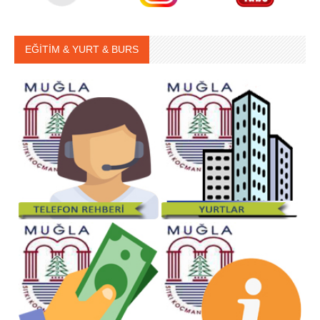
EĞİTİM & YURT & BURS