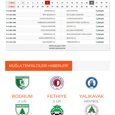
MUĞLA TEMSİLCİLERİ HABERLERİ
BODRUM
FETHİYE
YALIKAVAK
2. LİG
3. LİG
HENTBOL