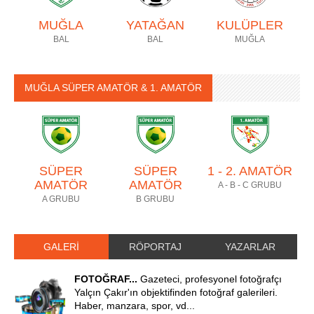
MUĞLA
YATAĞAN
KULÜPLER
BAL
BAL
MUĞLA
MUĞLA SÜPER AMATÖR & 1. AMATÖR
SÜPER
SÜPER
1 - 2. AMATÖR
AMATÖR
AMATÖR
A - B - C GRUBU
A GRUBU
B GRUBU
GALERİ
RÖPORTAJ
YAZARLAR
FOTOĞRAF...
Gazeteci, profesyonel fotoğrafçı
Yalçın Çakır'ın objektifinden fotoğraf galerileri.
Haber, manzara, spor, vd...