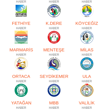
HABER
HABER
HABER
FETHİYE
K.DERE
KÖYCEĞİZ
HABER
HABER
HABER
MARMARİS
MENTEŞE
MİLAS
HABER
HABER
HABER
ORTACA
SEYDİKEMER
ULA
HABER
HABER
HABER
YATAĞAN
MBB
VALİLİK
HABER
HABER
HABER