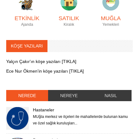
ETKİNLİK
SATILIK
MUĞLA
Ajanda
Kiralık
Yemekleri
KÖŞE YAZILARI
Yalçın Çakır'ın köşe yazıları [TIKLA]
Ece Nur Ökmen'in köşe yazıları [TIKLA]
NEREDE
NEREYE
NASIL
Hastaneler
MUğla merkez ve ilçeleri ile mahallelerde bulunan kamu
ve özel sağlık kuruluşları...