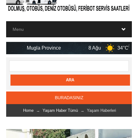
a Province
8 Ağu
34°C
9 Ağu
BURADASINIZ
Home
→
Yaşam Haber Tümü
→ Yaşam Haberleri