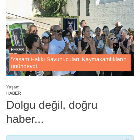
HABER
'Yaşam Hakkı Savunucuları' Kaymakamlıkların
önündeydi
Yaşam
HABER
Dolgu değil, doğru
haber...