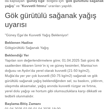
da kapsayan "
güney Ege
" bölgesi için "
gök gürültülü sağanak
yağış
" ve "
Kuvvetli fıtrın
a" urarıları yapıldı.
Gök gürütülü sağanak yağış
uyarısı
"Güney Ege’de Kuvvetli Yağış Bekleniyor!
Beklenen Hadise
Gökgürültülü Sağanak Yağış
Beklendiği Yer
Yapılan son değerlendirmelere göre; 01.04.2025 Salı günü ilk
saatlerden itibaren İzmir’in iç ve güney kesimleri, Manisa’nın
doğusu ve Aydın’da yerel olarak kuvvetli (21-50 kg/m2),
Muğla’da yer yer çok kuvvetli (50-75 kg/m2) sağanak ve gök
gürültülü sağanak yağış beklendiğinden sel, su baskını, yıldırım,
ulaşımda aksamalar, yağış anında kuvvetli rüzgar ve fırtına,
yerel dolu yağışı ve hortum gibi olumsuzluklara karşı dikkatli ve
tedbirli olunmalıdır.
Başlama-Bitiş Zamanı
01.04.2025 02.00-01.04.2025 19.00