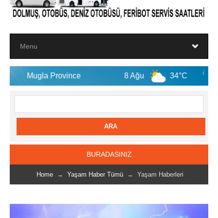
la Province
8 Ağu
34°C
9 Ağu
BURADASINIZ
Home
→
Yaşam Haber Tümü
→ Yaşam Haberleri