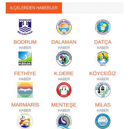
İLÇELERDEN HABERLER
BODRUM
DALAMAN
DATÇA
HABER
HABER
HABER
FETHİYE
K.DERE
KÖYCEĞİZ
HABER
HABER
HABER
MARMARİS
MENTEŞE
MİLAS
HABER
HABER
HABER