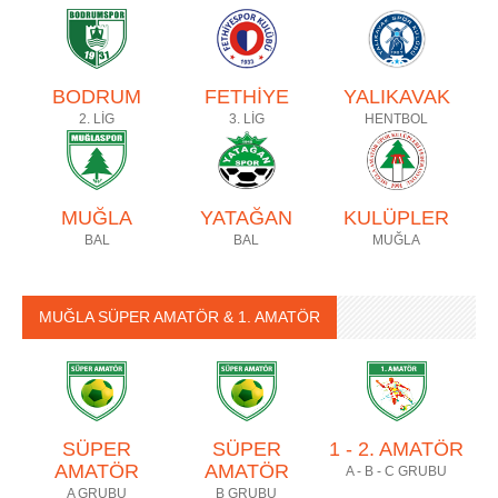
BODRUM
FETHİYE
YALIKAVAK
2. LİG
3. LİG
HENTBOL
MUĞLA
YATAĞAN
KULÜPLER
BAL
BAL
MUĞLA
MUĞLA SÜPER AMATÖR & 1. AMATÖR
SÜPER
SÜPER
1 - 2. AMATÖR
AMATÖR
AMATÖR
A - B - C GRUBU
A GRUBU
B GRUBU