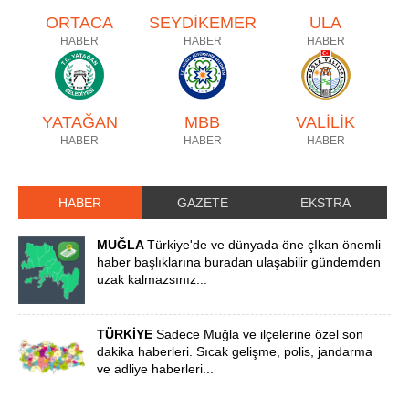
ORTACA
SEYDİKEMER
ULA
HABER
HABER
HABER
YATAĞAN
MBB
VALİLİK
HABER
HABER
HABER
HABER
GAZETE
EKSTRA
MUĞLA
Türkiye'de ve dünyada öne çIkan önemli
haber başlıklarına buradan ulaşabilir gündemden
uzak kalmazsınız...
TÜRKİYE
Sadece Muğla ve ilçelerine özel son
dakika haberleri. Sıcak gelişme, polis, jandarma
ve adliye haberleri...