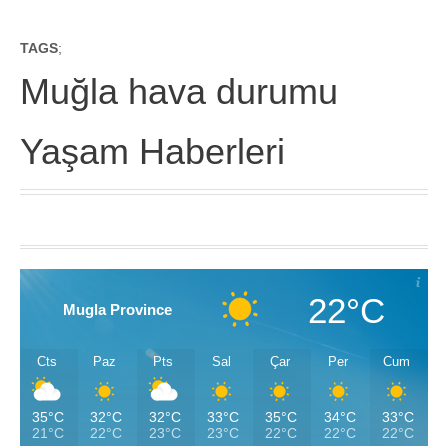
TAGS
;
Muğla hava durumu
Yaşam Haberleri
22°C
Mugla Province
Cts
Paz
Pts
Sal
Çar
Per
Cum
35°C
32°C
32°C
33°C
35°C
34°C
33°C
21°C
22°C
23°C
23°C
22°C
22°C
22°C