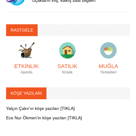
Uçakların iniş, kalkış saat bilgileri.
RASTGELE
ETKİNLİK
SATILIK
MUĞLA
Ajanda
Kiralık
Yemekleri
KÖŞE YAZILARI
Yalçın Çakır'ın köşe yazıları [TIKLA]
Ece Nur Ökmen'in köşe yazıları [TIKLA]