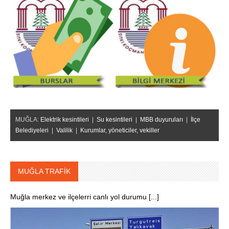
MUĞLA:
Elektrik kesintileri
|
Su kesintileri
|
MBB duyuruları
|
İlçe
Belediyeleri
|
Valilik
|
Kurumlar, yöneticiler, vekiller
MUĞLA TRAFİK
Muğla merkez ve ilçelerri canlı yol durumu [...]