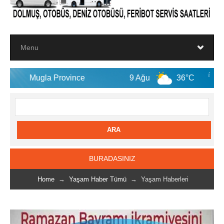
la Province
9 Ağu
36°C
10 Ağu
BURADASINIZ
Home
→
Yaşam Haber Tümü
→ Yaşam Haberleri