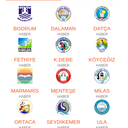
BODRUM
DALAMAN
DATÇA
HABER
HABER
HABER
FETHİYE
K.DERE
KÖYCEĞİZ
HABER
HABER
HABER
MARMARİS
MENTEŞE
MİLAS
HABER
HABER
HABER
ORTACA
SEYDİKEMER
ULA
HABER
HABER
HABER