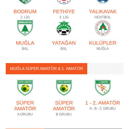
BODRUM
FETHİYE
YALIKAVAK
2. LİG
3. LİG
HENTBOL
MUĞLA
YATAĞAN
KULÜPLER
BAL
BAL
MUĞLA
MUĞLA SÜPER AMATÖR & 1. AMATÖR
SÜPER
SÜPER
1 - 2. AMATÖR
AMATÖR
AMATÖR
A - B - C GRUBU
A GRUBU
B GRUBU