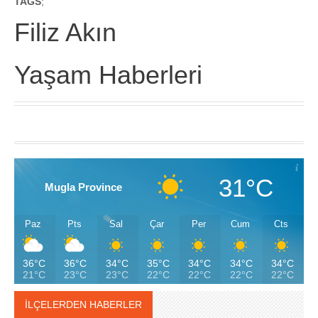
TAGS
;
Filiz Akın
Yaşam Haberleri
31°C
Mugla Province
Paz
Pts
Sal
Çar
Per
Cum
Cts
36°C
36°C
34°C
35°C
34°C
34°C
34°C
21°C
23°C
23°C
22°C
22°C
22°C
22°C
İLÇELERDEN HABERLER