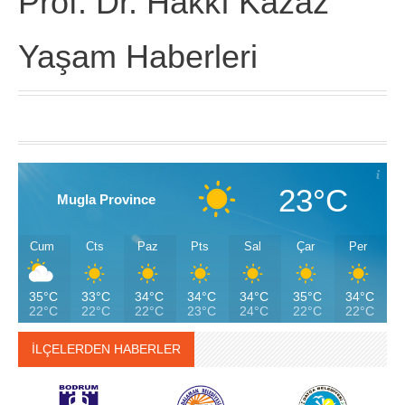
Prof. Dr. Hakkı Kazaz
Yaşam Haberleri
23°C
Mugla Province
Cum
Cts
Paz
Pts
Sal
Çar
Per
35°C
33°C
34°C
34°C
34°C
35°C
34°C
22°C
22°C
22°C
23°C
24°C
22°C
22°C
İLÇELERDEN HABERLER