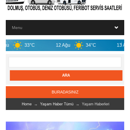
3°C
12 Ağu
34°C
13 Ağu
33°C
BURADASINIZ
Home
→
Yaşam Haber Tümü
→ Yaşam Haberleri