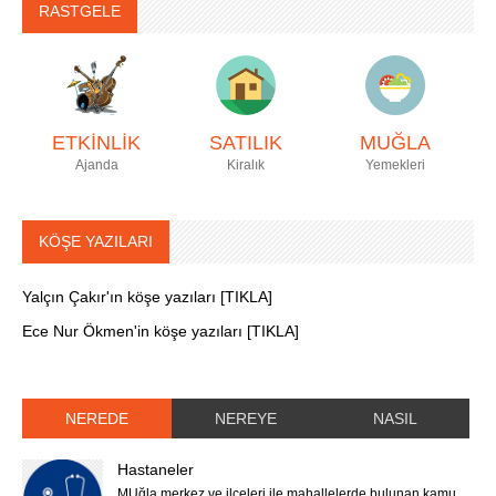
RASTGELE
ETKİNLİK
SATILIK
MUĞLA
Ajanda
Kiralık
Yemekleri
KÖŞE YAZILARI
Yalçın Çakır'ın köşe yazıları [TIKLA]
Ece Nur Ökmen'in köşe yazıları [TIKLA]
NEREDE
NEREYE
NASIL
Hastaneler
MUğla merkez ve ilçeleri ile mahallelerde bulunan kamu