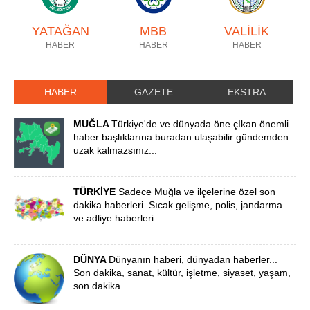
YATAĞAN
MBB
VALİLİK
HABER
HABER
HABER
HABER
GAZETE
EKSTRA
MUĞLA
Türkiye'de ve dünyada öne çIkan önemli
haber başlıklarına buradan ulaşabilir gündemden
uzak kalmazsınız...
TÜRKİYE
Sadece Muğla ve ilçelerine özel son
dakika haberleri. Sıcak gelişme, polis, jandarma
ve adliye haberleri...
DÜNYA
Dünyanın haberi, dünyadan haberler...
Son dakika, sanat, kültür, işletme, siyaset, yaşam,
son dakika...