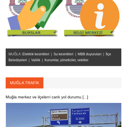
MUĞLA:
Elektrik kesintileri
|
Su kesintileri
|
MBB duyuruları
|
İlçe
Belediyeleri
|
Valilik
|
Kurumlar, yöneticiler, vekiller
MUĞLA TRAFİK
Muğla merkez ve ilçelerri canlı yol durumu [...]