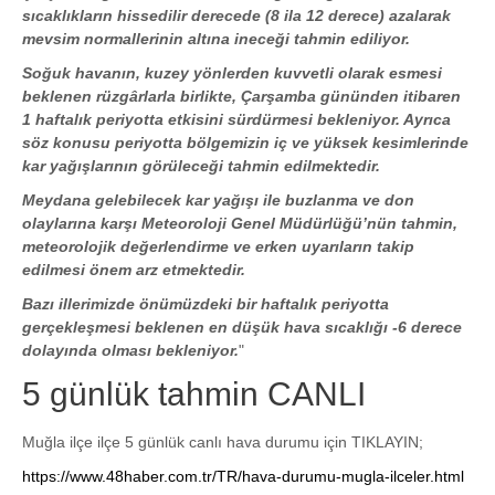
sıcaklıkların hissedilir derecede (8 ila 12 derece) azalarak
mevsim normallerinin altına ineceği tahmin ediliyor.
Soğuk havanın, kuzey yönlerden kuvvetli olarak esmesi
beklenen rüzgârlarla birlikte, Çarşamba gününden itibaren
1 haftalık periyotta etkisini sürdürmesi bekleniyor. Ayrıca
söz konusu periyotta bölgemizin iç ve yüksek kesimlerinde
kar yağışlarının görüleceği tahmin edilmektedir.
Meydana gelebilecek kar yağışı ile buzlanma ve don
olaylarına karşı Meteoroloji Genel Müdürlüğü’nün tahmin,
meteorolojik değerlendirme ve erken uyarıların takip
edilmesi önem arz etmektedir.
Bazı illerimizde önümüzdeki bir haftalık periyotta
gerçekleşmesi beklenen en düşük hava sıcaklığı -6 derece
dolayında olması bekleniyor.
"
5 günlük tahmin CANLI
Muğla ilçe ilçe 5 günlük canlı hava durumu için TIKLAYIN;
https://www.48haber.com.tr/TR/hava-durumu-mugla-ilceler.html