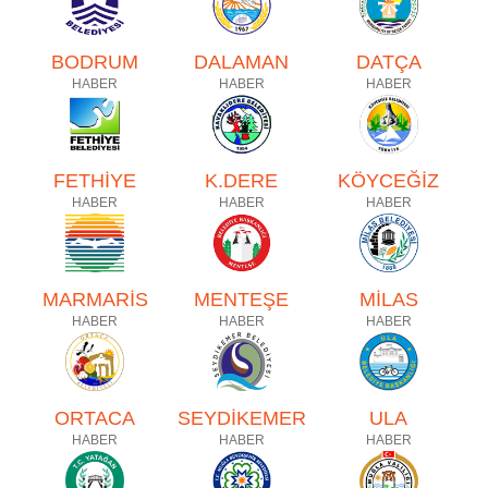
BODRUM
DALAMAN
DATÇA
HABER
HABER
HABER
FETHİYE
K.DERE
KÖYCEĞİZ
HABER
HABER
HABER
MARMARİS
MENTEŞE
MİLAS
HABER
HABER
HABER
ORTACA
SEYDİKEMER
ULA
HABER
HABER
HABER