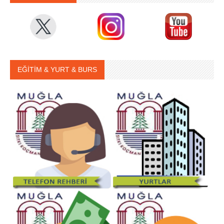
EĞİTİM & YURT & BURS