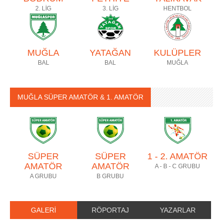
2. LİG
3. LİG
HENTBOL
MUĞLA
YATAĞAN
KULÜPLER
BAL
BAL
MUĞLA
MUĞLA SÜPER AMATÖR & 1. AMATÖR
SÜPER
SÜPER
1 - 2. AMATÖR
AMATÖR
AMATÖR
A - B - C GRUBU
A GRUBU
B GRUBU
GALERİ
RÖPORTAJ
YAZARLAR