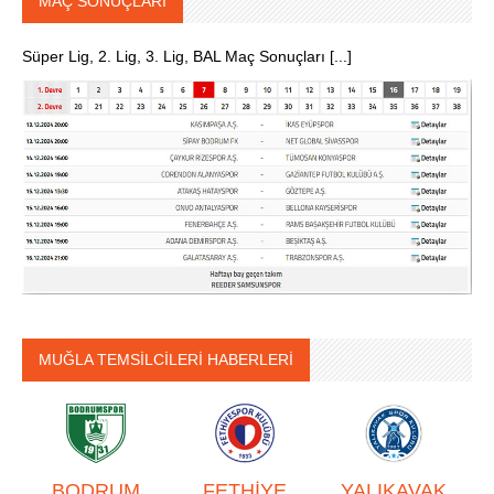
MAÇ SONUÇLARI
Süper Lig, 2. Lig, 3. Lig, BAL Maç Sonuçları [...]
MUĞLA TEMSİLCİLERİ HABERLERİ
BODRUM
FETHİYE
YALIKAVAK