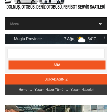
 Province
7 Ağu
34°C
8 Ağu
BURADASINIZ
Home
→
Yaşam Haber Tümü
→ Yaşam Haberleri