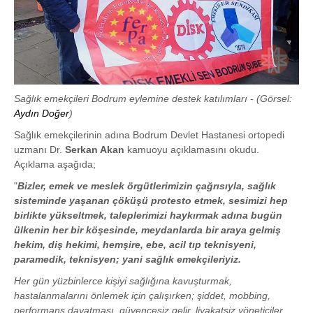
Sağlık emekçileri Bodrum eylemine destek katılımları - (Görsel:
Aydın Doğer
)
Sağlık emekçilerinin adına Bodrum Devlet Hastanesi ortopedi
uzmanı Dr.
Serkan Akan
kamuoyu açıklamasını okudu.
Açıklama aşağıda;
"
Bizler, emek ve meslek örgütlerimizin çağrısıyla, sağlık
sisteminde yaşanan çöküşü protesto etmek, sesimizi hep
birlikte yükseltmek, taleplerimizi haykırmak adına bugün
ülkenin her bir köşesinde, meydanlarda bir araya gelmiş
hekim, diş hekimi, hemşire, ebe, acil tıp teknisyeni,
paramedik, teknisyen; yani sağlık emekçileriyiz.
Her gün yüzbinlerce kişiyi sağlığına kavuşturmak,
hastalanmalarını önlemek için çalışırken; şiddet, mobbing,
performans dayatması, güvencesiz gelir, liyakatsiz yöneticiler,