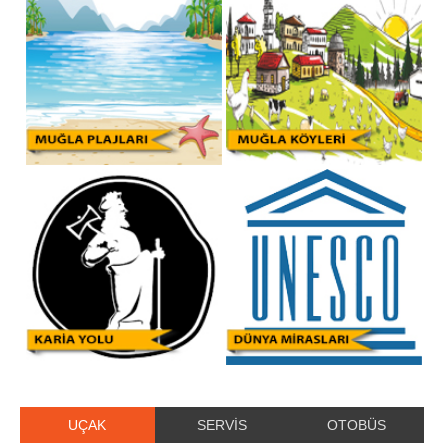
UÇAK
SERVİS
OTOBÜS