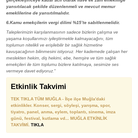
gerçekleşinceye kadar acil olarak ilave ek zam emekliliğe
yansıtılacak şekilde düzenlenmeli ve mevcut memur
emeklilerine de yansıtılmalıdır.
6.Kamu emekçilerin vergi dilimi %15’te sabitlenmelidir.
Taleplerimizin karşılanmasının sadece bizlerin çalışma ve
yaşama koşullarımızı iyileştirmekle kalmayacağını, tüm
toplumun nitelikli ve erişilebilir bir sağlık hizmetine
kavuşacağının bilinmesini istiyoruz. Her kademede çalışan her
meslekten hekim, diş hekimi, ebe, hemşire ve tüm sağlık
emekçileri ile tüm toplumu bizlere katılmaya, sesimize ses
vermeye davet ediyoruz.
"
Etkinlik Takvimi
TEK TIKLA TÜM MUĞLA - İlçe ilçe Muğla'daki
etkinlikler. Konser, sergi, söyleşi, yarışma, spor,
tiyatro, panel, anma, eylem, toplantı, sinema, imza
günü, festival, kutlama vd... MUĞLA ETKİNLİK
TAKVİMİ.
TIKLA