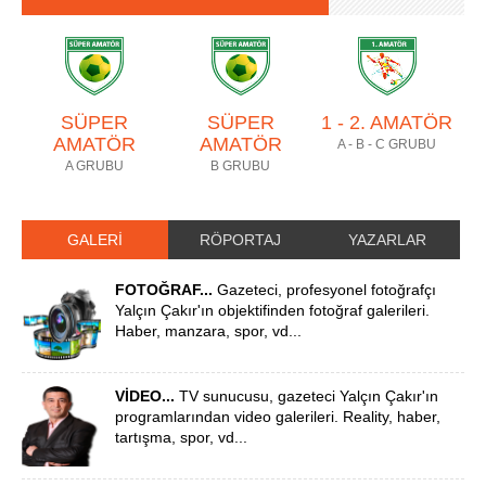
SÜPER
SÜPER
1 - 2. AMATÖR
AMATÖR
AMATÖR
A - B - C GRUBU
A GRUBU
B GRUBU
GALERİ
RÖPORTAJ
YAZARLAR
FOTOĞRAF...
Gazeteci, profesyonel fotoğrafçı
Yalçın Çakır'ın objektifinden fotoğraf galerileri.
Haber, manzara, spor, vd...
VİDEO...
TV sunucusu, gazeteci Yalçın Çakır'ın
programlarından video galerileri. Reality, haber,
tartışma, spor, vd...