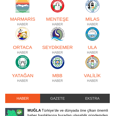
MARMARİS
MENTEŞE
MİLAS
HABER
HABER
HABER
ORTACA
SEYDİKEMER
ULA
HABER
HABER
HABER
YATAĞAN
MBB
VALİLİK
HABER
HABER
HABER
HABER
GAZETE
EKSTRA
MUĞLA
Türkiye'de ve dünyada öne çIkan önemli
haber başlıklarına buradan ulaşabilir gündemden