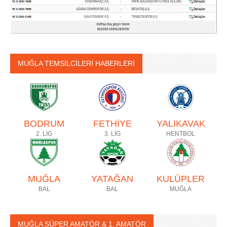
MUĞLA TEMSİLCİLERİ HABERLERİ
BODRUM
FETHİYE
YALIKAVAK
2. LİG
3. LİG
HENTBOL
MUĞLA
YATAĞAN
KULÜPLER
BAL
BAL
MUĞLA
MUĞLA SÜPER AMATÖR & 1. AMATÖR