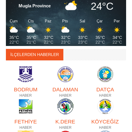
24°C
Mugla Province
Cum
Cts
Paz
Pts
Sal
Çar
Per
35°C
35°C
32°C
32°C
33°C
35°C
34°C
22°C
21°C
22°C
23°C
23°C
22°C
22°C
İLÇELERDEN HABERLER
BODRUM
DALAMAN
DATÇA
HABER
HABER
HABER
FETHİYE
K.DERE
KÖYCEĞİZ
HABER
HABER
HABER