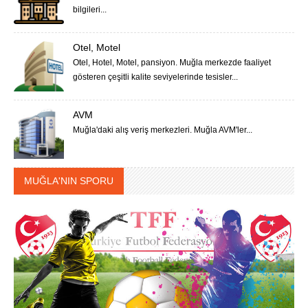
bilgileri...
Otel, Motel
Otel, Hotel, Motel, pansiyon. Muğla merkezde faaliyet
gösteren çeşitli kalite seviyelerinde tesisler...
AVM
Muğla'daki alış veriş merkezleri. Muğla AVM'ler...
MUĞLA'NIN SPORU