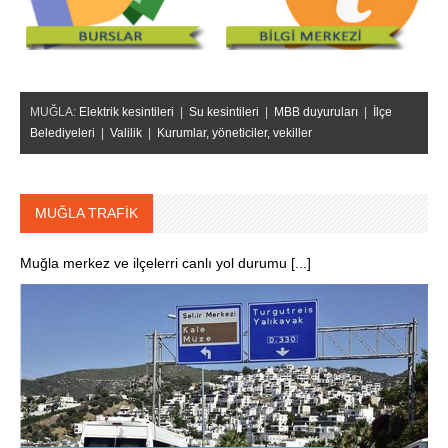
MUĞLA:
Elektrik kesintileri
|
Su kesintileri
|
MBB duyuruları
|
İlçe
Belediyeleri
|
Valilik
|
Kurumlar, yöneticiler, vekiller
MUĞLA TRAFİK
Muğla merkez ve ilçelerri canlı yol durumu [...]