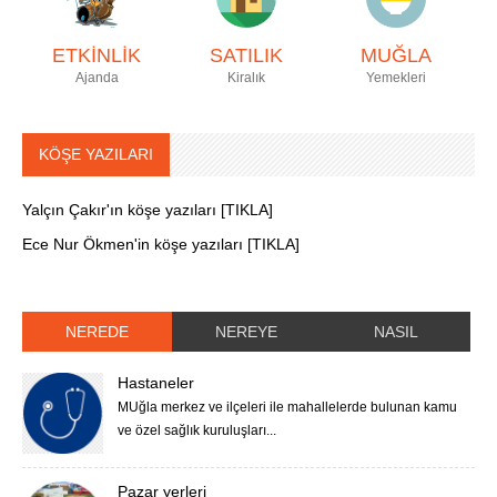
ETKİNLİK
SATILIK
MUĞLA
Ajanda
Kiralık
Yemekleri
KÖŞE YAZILARI
Yalçın Çakır'ın köşe yazıları [TIKLA]
Ece Nur Ökmen'in köşe yazıları [TIKLA]
NEREDE
NEREYE
NASIL
Hastaneler
MUğla merkez ve ilçeleri ile mahallelerde bulunan kamu
ve özel sağlık kuruluşları...
Pazar yerleri