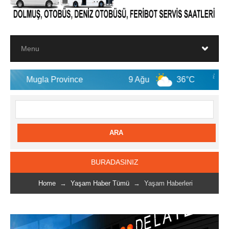
Province
9 Ağu
36°C
10 Ağu
BURADASINIZ
Home
→
Yaşam Haber Tümü
→ Yaşam Haberleri