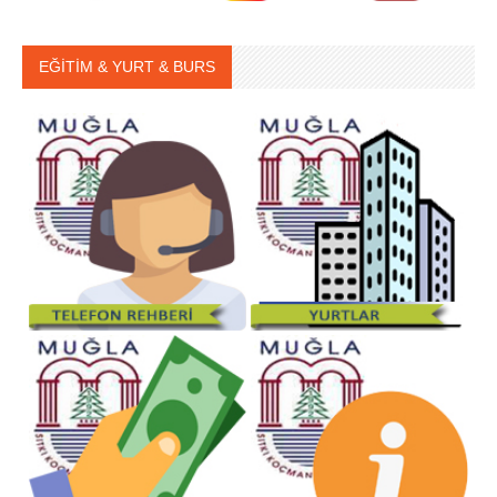
EĞİTİM & YURT & BURS