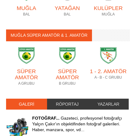
MUĞLA
YATAĞAN
KULÜPLER
BAL
BAL
MUĞLA
MUĞLA SÜPER AMATÖR & 1. AMATÖR
SÜPER
SÜPER
1 - 2. AMATÖR
AMATÖR
AMATÖR
A - B - C GRUBU
A GRUBU
B GRUBU
GALERİ
RÖPORTAJ
YAZARLAR
FOTOĞRAF...
Gazeteci, profesyonel fotoğrafçı
Yalçın Çakır'ın objektifinden fotoğraf galerileri.
Haber, manzara, spor, vd...