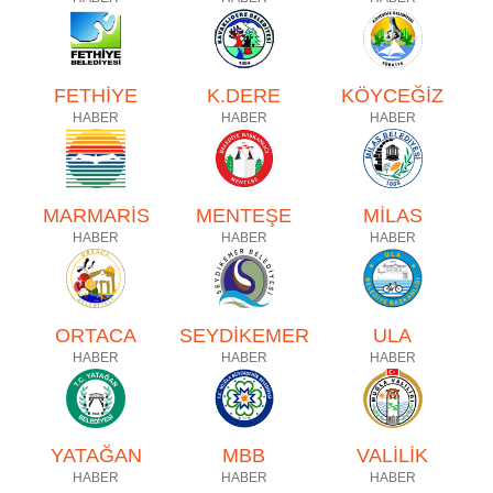
FETHİYE
K.DERE
KÖYCEĞİZ
HABER
HABER
HABER
MARMARİS
MENTEŞE
MİLAS
HABER
HABER
HABER
ORTACA
SEYDİKEMER
ULA
HABER
HABER
HABER
YATAĞAN
MBB
VALİLİK
HABER
HABER
HABER