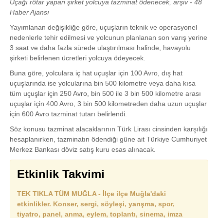
Uçağı rötar yapan şirket yolcuya tazminat ödenecek, arşiv - 48
Haber Ajansı
Yayımlanan değişikliğe göre, uçuşların teknik ve operasyonel
nedenlerle tehir edilmesi ve yolcunun planlanan son varış yerine
3 saat ve daha fazla sürede ulaştırılması halinde, havayolu
şirketi belirlenen ücretleri yolcuya ödeyecek.
Buna göre, yolculara iç hat uçuşlar için 100 Avro, dış hat
uçuşlarında ise yolcularına bin 500 kilometre veya daha kısa
tüm uçuşlar için 250 Avro, bin 500 ile 3 bin 500 kilometre arası
uçuşlar için 400 Avro, 3 bin 500 kilometreden daha uzun uçuşlar
için 600 Avro tazminat tutarı belirlendi.
Söz konusu tazminat alacaklarının Türk Lirası cinsinden karşılığı
hesaplanırken, tazminatın ödendiği güne ait Türkiye Cumhuriyet
Merkez Bankası döviz satış kuru esas alınacak.
Etkinlik Takvimi
TEK TIKLA TÜM MUĞLA - İlçe ilçe Muğla'daki
etkinlikler. Konser, sergi, söyleşi, yarışma, spor,
tiyatro, panel, anma, eylem, toplantı, sinema, imza