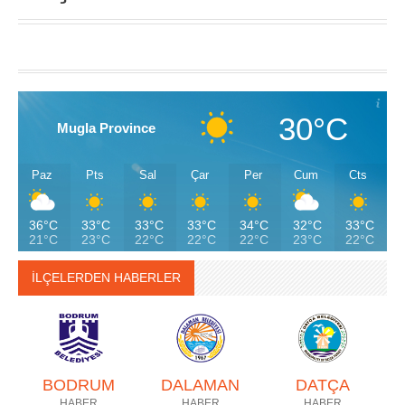
30°C
Mugla Province
Paz
Pts
Sal
Çar
Per
Cum
Cts
36°C
33°C
33°C
33°C
34°C
32°C
33°C
21°C
23°C
22°C
22°C
22°C
23°C
22°C
İLÇELERDEN HABERLER
BODRUM
DALAMAN
DATÇA
HABER
HABER
HABER