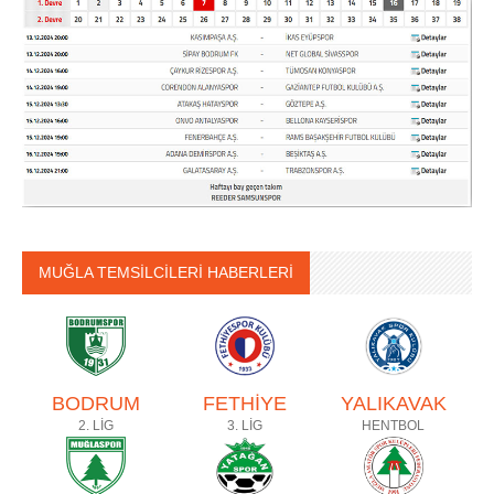
MUĞLA TEMSİLCİLERİ HABERLERİ
BODRUM
FETHİYE
YALIKAVAK
2. LİG
3. LİG
HENTBOL