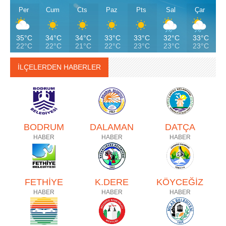
Per
Cum
Cts
Paz
Pts
Sal
Çar
35°C
34°C
34°C
33°C
33°C
32°C
33°C
22°C
22°C
21°C
22°C
23°C
23°C
23°C
İLÇELERDEN HABERLER
BODRUM
DALAMAN
DATÇA
HABER
HABER
HABER
FETHİYE
K.DERE
KÖYCEĞİZ
HABER
HABER
HABER