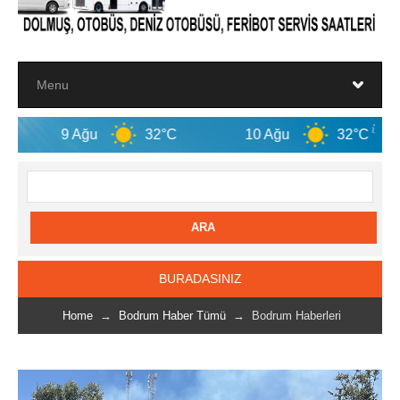
ğu
32°C
10 Ağu
32°C
11 Ağu
BURADASINIZ
Home
→
Bodrum Haber Tümü
→ Bodrum Haberleri