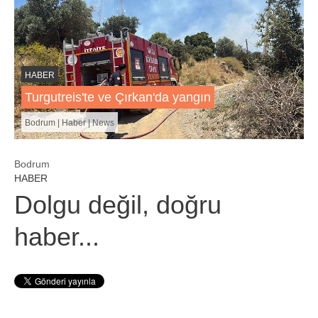
HABER
Turgutreis'te ve Çırkan'da yangın
Bodrum | Haber | News
Bodrum
HABER
Dolgu değil, doğru
haber...