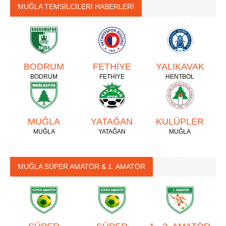
MUĞLA TEMSİLCİLERİ HABERLERİ
BODRUM
FETHİYE
YALIKAVAK
BODRUM
FETHİYE
HENTBOL
MUĞLA
YATAĞAN
KULÜPLER
MUĞLA
YATAĞAN
MUĞLA
MUĞLA SÜPER AMATÖR & 1. AMATÖR