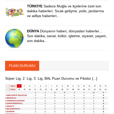
TÜRKİYE
Sadece Muğla ve ilçelerine özel son
dakika haberleri. Sıcak gelişme, polis, jandarma
ve adliye haberleri...
DÜNYA
Dünyanın haberi, dünyadan haberler...
Son dakika, sanat, kültür, işletme, siyaset, yaşam,
son dakika...
PUAN DURUMU
Süper Lig, 2. Lig, 3. Lig, BAL Puan Durumu ve Fikstür [...]