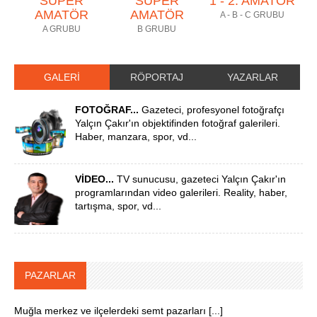
SÜPER
SÜPER
1 - 2. AMATÖR
AMATÖR
AMATÖR
A - B - C GRUBU
A GRUBU
B GRUBU
GALERİ
RÖPORTAJ
YAZARLAR
FOTOĞRAF...
Gazeteci, profesyonel fotoğrafçı
Yalçın Çakır'ın objektifinden fotoğraf galerileri.
Haber, manzara, spor, vd...
VİDEO...
TV sunucusu, gazeteci Yalçın Çakır'ın
programlarından video galerileri. Reality, haber,
tartışma, spor, vd...
PAZARLAR
Muğla merkez ve ilçelerdeki semt pazarları [...]