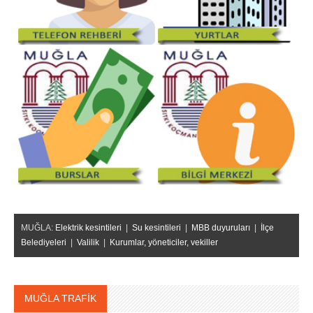
MUĞLA:
Elektrik kesintileri
|
Su kesintileri
|
MBB duyuruları
|
İlçe
Belediyeleri
|
Valilik
|
Kurumlar, yöneticiler, vekiller
MUĞLA TRAFİK