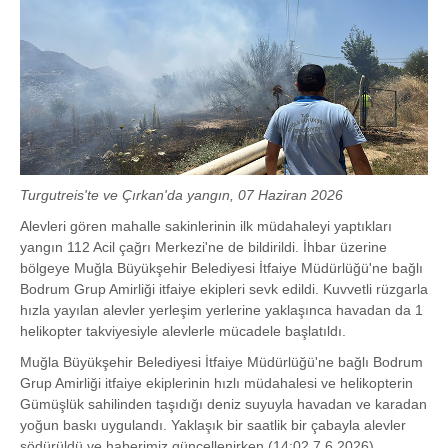
Turgutreis'te ve Çırkan'da yangın, 07 Haziran 2026
Alevleri gören mahalle sakinlerinin ilk müdahaleyi yaptıkları
yangın 112 Acil çağrı Merkezi'ne de bildirildi. İhbar üzerine
bölgeye Muğla Büyükşehir Belediyesi İtfaiye Müdürlüğü'ne bağlı
Bodrum Grup Amirliği itfaiye ekipleri sevk edildi. Kuvvetli rüzgarla
hızla yayılan alevler yerleşim yerlerine yaklaşınca havadan da 1
helikopter takviyesiyle alevlerle mücadele başlatıldı.
Muğla Büyükşehir Belediyesi İtfaiye Müdürlüğü'ne bağlı Bodrum
Grup Amirliği itfaiye ekiplerinin hızlı müdahalesi ve helikopterin
Gümüşlük sahilinden taşıdığı deniz suyuyla havadan ve karadan
yoğun baskı uygulandı. Yaklaşık bir saatlik bir çabayla alevler
södürüldü ve haberimiz güncellenirken (14:02 7.6.2026)