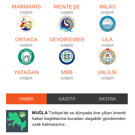
MARMARİS
MENTEŞE
MİLAS
HABER
HABER
HABER
ORTACA
SEYDİKEMER
ULA
HABER
HABER
HABER
YATAĞAN
MBB
VALİLİK
HABER
HABER
HABER
HABER
GAZETE
EKSTRA
MUĞLA
Türkiye'de ve dünyada öne çIkan önemli
haber başlıklarına buradan ulaşabilir gündemden
uzak kalmazsınız...