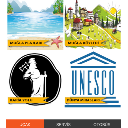
UÇAK
SERVİS
OTOBÜS