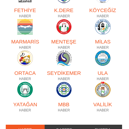
FETHİYE
K.DERE
KÖYCEĞİZ
HABER
HABER
HABER
MARMARİS
MENTEŞE
MİLAS
HABER
HABER
HABER
ORTACA
SEYDİKEMER
ULA
HABER
HABER
HABER
YATAĞAN
MBB
VALİLİK
HABER
HABER
HABER