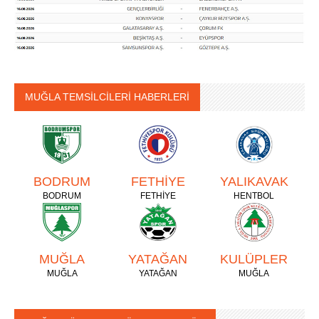
MUĞLA TEMSİLCİLERİ HABERLERİ
BODRUM
FETHİYE
YALIKAVAK
BODRUM
FETHİYE
HENTBOL
MUĞLA
YATAĞAN
KULÜPLER
MUĞLA
YATAĞAN
MUĞLA