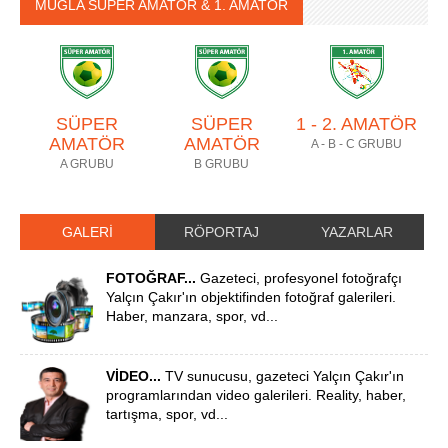
MUĞLA SÜPER AMATÖR & 1. AMATÖR
SÜPER
SÜPER
1 - 2. AMATÖR
AMATÖR
AMATÖR
A - B - C GRUBU
A GRUBU
B GRUBU
GALERİ
RÖPORTAJ
YAZARLAR
FOTOĞRAF...
Gazeteci, profesyonel fotoğrafçı
Yalçın Çakır'ın objektifinden fotoğraf galerileri.
Haber, manzara, spor, vd...
VİDEO...
TV sunucusu, gazeteci Yalçın Çakır'ın
programlarından video galerileri. Reality, haber,
tartışma, spor, vd...