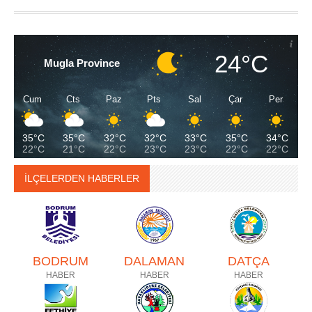
24°C
Mugla Province
Cum
Cts
Paz
Pts
Sal
Çar
Per
35°C
35°C
32°C
32°C
33°C
35°C
34°C
22°C
21°C
22°C
23°C
23°C
22°C
22°C
İLÇELERDEN HABERLER
BODRUM
DALAMAN
DATÇA
HABER
HABER
HABER