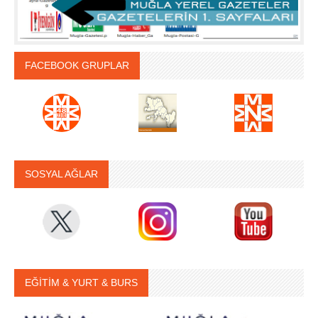
FACEBOOK GRUPLAR
SOSYAL AĞLAR
EĞİTİM & YURT & BURS