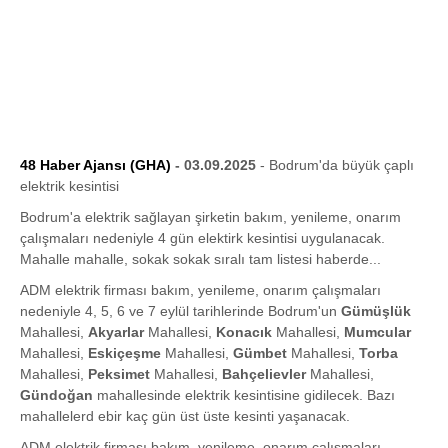
48 Haber Ajansı (GHA)
- 03.09.2025
- Bodrum'da büyük çaplı
elektrik kesintisi
Bodrum'a elektrik sağlayan şirketin bakım, yenileme, onarım
çalışmaları nedeniyle 4 gün elektirk kesintisi uygulanacak.
Mahalle mahalle, sokak sokak sıralı tam listesi haberde...
ADM elektrik firması bakım, yenileme, onarım çalışmaları
nedeniyle 4, 5, 6 ve 7 eylül tarihlerinde Bodrum'un
Gümüşlük
Mahallesi,
Akyarlar
Mahallesi,
Konacık
Mahallesi,
Mumcular
Mahallesi,
Eskiçeşme
Mahallesi,
Gümbet
Mahallesi,
Torba
Mahallesi,
Peksimet
Mahallesi,
Bahçelievler
Mahallesi,
Gündoğan
mahallesinde elektrik kesintisine gidilecek. Bazı
mahallelerd ebir kaç gün üst üste kesinti yaşanacak.
ADM elektrik firması bakım, yenileme, onarım çalışmaları