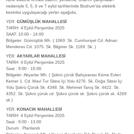
nedeniyle 5, 5, 6 ve 7 eylül tarihlerinde Bodrum'da elektrik
kesintisi uygulayacağı yerler aşağıda;
YER:
GÜMÜŞLÜK MAHALLESİ
TARİH: 4 Eylül Perşembe 2025
SAAT: 10:00 - 14:00
Bölgeler: Gümüşlük Mh. ( 1069. Sk. Cumhuriyet Cd. Adnan
Menderes Cd. 1075. Sk. Bilginer Sk. 1169. Sk. )
YER:
AKYARLAR MAHALLESİ
TARİH: 4 Eylül Perşembe 2025
Saat : 9:00 - 15:00
Bölgeler: Akyarlar Mh. ( Şükrü çürük Bahçearası Küme Evleri
Kemer 1. Cd. Mavi Tur Sitesi İçi Yolu 4276. Sk. Doğa Sitesi İçi
Yolu Şükrü Çürük Sk. 4348. Sk. Mehmet Tanış Sk. 4422. Sk.
4352. Sk. Şükrü çürük cd. Şükrü çürük sk. Şükrü çürük sk. 4269
sk )
YER:
KONACIK MAHALLESİ
TARİH: 4 Eylül Perşembe 2025
Saat : 9:00 - 13:00
Durum : Planlandı