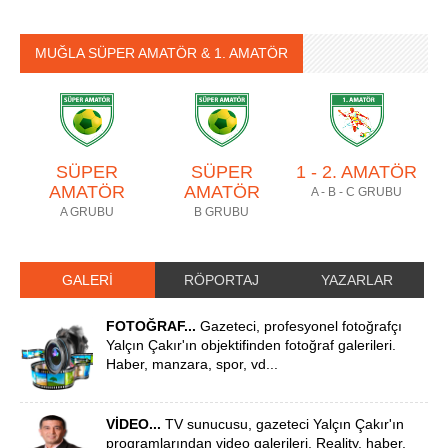
MUĞLA SÜPER AMATÖR & 1. AMATÖR
SÜPER
SÜPER
1 - 2. AMATÖR
AMATÖR
AMATÖR
A - B - C GRUBU
A GRUBU
B GRUBU
GALERİ
RÖPORTAJ
YAZARLAR
FOTOĞRAF...
Gazeteci, profesyonel fotoğrafçı
Yalçın Çakır'ın objektifinden fotoğraf galerileri.
Haber, manzara, spor, vd...
VİDEO...
TV sunucusu, gazeteci Yalçın Çakır'ın
programlarından video galerileri. Reality, haber,