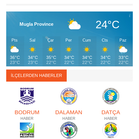
24°C
Mugla Province
Pts
Sal
Çar
Per
Cum
Cts
Paz
36°C
34°C
35°C
34°C
34°C
34°C
33°C
23°C
23°C
22°C
22°C
22°C
22°C
22°C
İLÇELERDEN HABERLER
BODRUM
DALAMAN
DATÇA
HABER
HABER
HABER