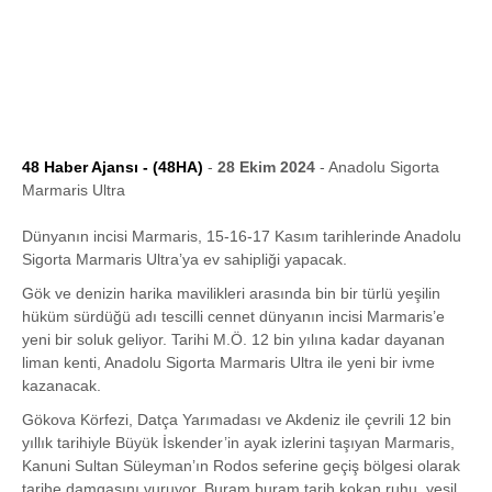
48 Haber Ajansı - (48HA)
-
28 Ekim 2024
- Anadolu Sigorta
Marmaris Ultra
Dünyanın incisi Marmaris, 15-16-17 Kasım tarihlerinde Anadolu
Sigorta Marmaris Ultra’ya ev sahipliği yapacak.
Gök ve denizin harika mavilikleri arasında bin bir türlü yeşilin
hüküm sürdüğü adı tescilli cennet dünyanın incisi Marmaris’e
yeni bir soluk geliyor. Tarihi M.Ö. 12 bin yılına kadar dayanan
liman kenti, Anadolu Sigorta Marmaris Ultra ile yeni bir ivme
kazanacak.
Gökova Körfezi, Datça Yarımadası ve Akdeniz ile çevrili 12 bin
yıllık tarihiyle Büyük İskender’in ayak izlerini taşıyan Marmaris,
Kanuni Sultan Süleyman’ın Rodos seferine geçiş bölgesi olarak
tarihe damgasını vuruyor. Buram buram tarih kokan ruhu, yeşil