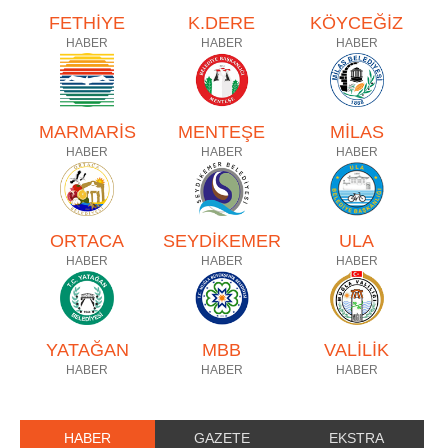
FETHİYE
K.DERE
KÖYCEĞİZ
HABER
HABER
HABER
MARMARİS
MENTEŞE
MİLAS
HABER
HABER
HABER
ORTACA
SEYDİKEMER
ULA
HABER
HABER
HABER
YATAĞAN
MBB
VALİLİK
HABER
HABER
HABER
HABER
GAZETE
EKSTRA