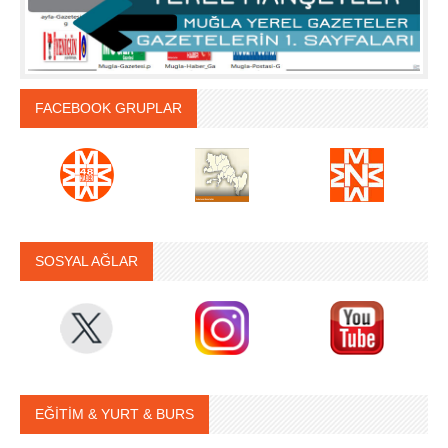
FACEBOOK GRUPLAR
SOSYAL AĞLAR
EĞİTİM & YURT & BURS