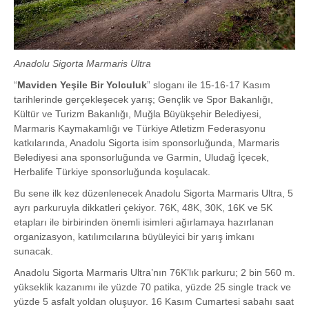
Anadolu Sigorta Marmaris Ultra
“
Maviden Yeşile Bir Yolculuk
” sloganı ile 15-16-17 Kasım
tarihlerinde gerçekleşecek yarış; Gençlik ve Spor Bakanlığı,
Kültür ve Turizm Bakanlığı, Muğla Büyükşehir Belediyesi,
Marmaris Kaymakamlığı ve Türkiye Atletizm Federasyonu
katkılarında, Anadolu Sigorta isim sponsorluğunda, Marmaris
Belediyesi ana sponsorluğunda ve Garmin, Uludağ İçecek,
Herbalife Türkiye sponsorluğunda koşulacak.
Bu sene ilk kez düzenlenecek Anadolu Sigorta Marmaris Ultra, 5
ayrı parkuruyla dikkatleri çekiyor. 76K, 48K, 30K, 16K ve 5K
etapları ile birbirinden önemli isimleri ağırlamaya hazırlanan
organizasyon, katılımcılarına büyüleyici bir yarış imkanı
sunacak.
Anadolu Sigorta Marmaris Ultra’nın 76K’lık parkuru; 2 bin 560 m.
yükseklik kazanımı ile yüzde 70 patika, yüzde 25 single track ve
yüzde 5 asfalt yoldan oluşuyor. 16 Kasım Cumartesi sabahı saat