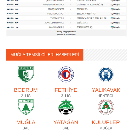
MUĞLA TEMSİLCİLERİ HABERLERİ
BODRUM
FETHİYE
YALIKAVAK
2. LİG
3. LİG
HENTBOL
MUĞLA
YATAĞAN
KULÜPLER
BAL
BAL
MUĞLA