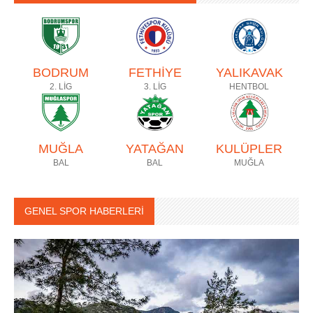
BODRUM
FETHİYE
YALIKAVAK
2. LİG
3. LİG
HENTBOL
MUĞLA
YATAĞAN
KULÜPLER
BAL
BAL
MUĞLA
GENEL SPOR HABERLERİ