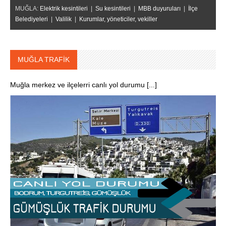
MUĞLA:
Elektrik kesintileri
|
Su kesintileri
|
MBB duyuruları
|
İlçe
Belediyeleri
|
Valilik
|
Kurumlar, yöneticiler, vekiller
MUĞLA TRAFİK
Muğla merkez ve ilçelerri canlı yol durumu [...]