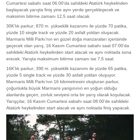
Cumartesi sabahı saat 06:00‘da sahildeki Atatürk heykelinden
başlayacak yarışta finiş yine aynı yerde gerçekleşecek ve
maksimin bitirme zamanı 12,5 saat olacak.
30K’lık parkur; 870 m. yükseklik kazanımı ile yüzde 70 patika,
yüzde 10 single track ve yüzde 20 asfalt yoldan oluşacak.
Marmaris Milli Parkı’nın en güzel doğa manzaraları içerisinde
geçecek olan yarış, 16 Kasım Cumartesi sabahı saat 07:00‘da
sahildeki Atatürk heykelinden start alacak ve aynı noktada sona
erecek. Yarışta maksimum bitirme zamanı ise 7,5 saat.
16K’lık parkur; 390 m. yükseklik kazanımı ile yüzde 65 patika,
yüzde 5 single track ve yüzde 30 asfalt yoldan oluşuyor.
Marmaris Milli Parkı’nın 16 kilometresini oluşturan parkur,
çoğunlukla büyük Marmaris yangınının en yoğun olduğu
alanlarda geçen, zorluk seviyesi orta bir yarış olarak koşulacak.
Yarışçılar, 16 Kasım Cumartesi sabahı saat 08:00‘de sahildeki
Atatürk heykelinden start alacak ve aynı noktada finiş yapacak.