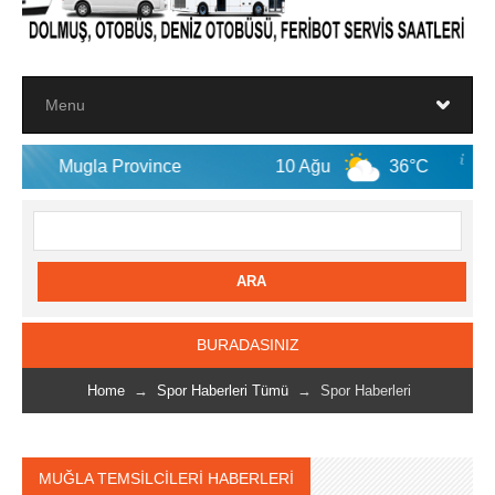
Province
10 Ağu
36°C
11 Ağu
BURADASINIZ
Home
→
Spor Haberleri Tümü
→ Spor Haberleri
MUĞLA TEMSİLCİLERİ HABERLERİ