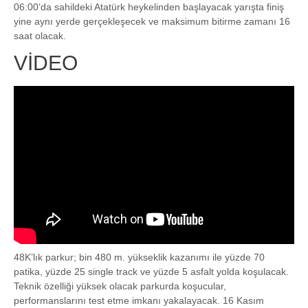
06:00‘da sahildeki Atatürk heykelinden başlayacak yarışta finiş
yine aynı yerde gerçekleşecek ve maksimum bitirme zamanı 16
saat olacak.
VİDEO
48K’lık parkur; bin 480 m. yükseklik kazanımı ile yüzde 70
patika, yüzde 25 single track ve yüzde 5 asfalt yolda koşulacak.
Teknik özelliği yüksek olacak parkurda koşucular,
performanslarını test etme imkanı yakalayacak. 16 Kasım