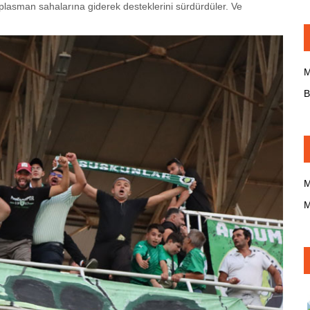
plasman sahalarına giderek desteklerini sürdürdüler. Ve
M
B
M
M