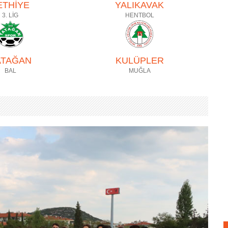
ETHİYE
YALIKAVAK
3. LİG
HENTBOL
ATAĞAN
KULÜPLER
BAL
MUĞLA