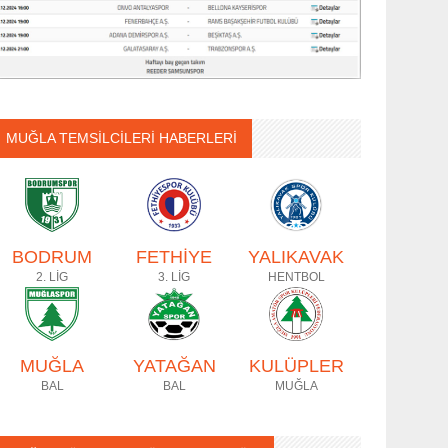
MUĞLA TEMSİLCİLERİ HABERLERİ
BODRUM
FETHİYE
YALIKAVAK
2. LİG
3. LİG
HENTBOL
MUĞLA
YATAĞAN
KULÜPLER
BAL
BAL
MUĞLA