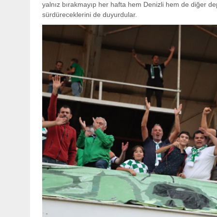
yalnız bırakmayıp her hafta hem Denizli hem de diğer de
sürdüreceklerini de duyurdular.