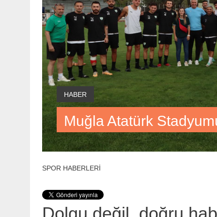
HABER
Muğla Atatürk Stadyum
SPOR HABERLERİ
Dolgu değil, doğru ha