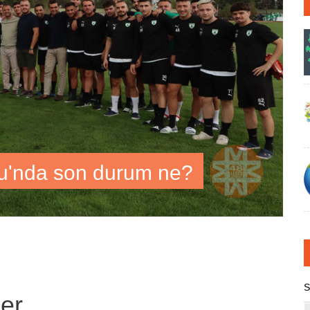
u'nda son durum ne?
S
ber