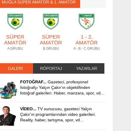
MUĞLA SÜPER AMATÖR & 1. AMATÖR
SÜPER
SÜPER
1 - 2.
AMATÖR
AMATÖR
AMATÖR
A GRUBU
B GRUBU
A - B - C GRUBU
GALERİ
RÖPORTAJ
YAZARLAR
FOTOĞRAF...
Gazeteci, profesyonel
fotoğrafçı Yalçın Çakır'ın objektifinden
fotoğraf galerileri. Haber, manzara, spor, vd...
VİDEO...
TV sunucusu, gazeteci Yalçın
Çakır'ın programlarından video galerileri.
Reality, haber, tartışma, spor, vd...