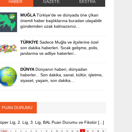
HABER
GAZETE
EKSTRA
MUĞLA
Türkiye'de ve dünyada öne çIkan
önemli haber başlıklarına buradan ulaşabilir
gündemden uzak kalmazsınız...
TÜRKİYE
Sadece Muğla ve ilçelerine özel
son dakika haberleri. Sıcak gelişme, polis,
jandarma ve adliye haberleri...
DÜNYA
Dünyanın haberi, dünyadan
haberler... Son dakika, sanat, kültür, işletme,
siyaset, yaşam, son dakika...
PUAN DURUMU
üper Lig, 2. Lig, 3. Lig, BAL Puan Durumu ve Fikstür [...]