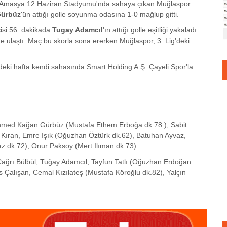
a Amasya 12 Haziran Stadyumu'nda sahaya çıkan Muğlaspor
Gürbüz
'ün attığı golle soyunma odasına 1-0 mağlup gitti.
cisi 56. dakikada
Tugay Adamcıl
'ın attığı golle eşitliği yakaladı.
yete ulaştı. Maç bu skorla sona ererken Muğlaspor, 3. Lig'deki
i hafta kendi sahasında Smart Holding A.Ş. Çayeli Spor'la
med Kağan Gürbüz (Mustafa Ethem Erboğa dk.78 ), Sabit
h Kıran, Emre Işık (Oğuzhan Öztürk dk.62), Batuhan Ayvaz,
z dk.72), Onur Paksoy (Mert Ilıman dk.73)
, Çağrı Bülbül, Tuğay Adamcıl, Tayfun Tatlı (Oğuzhan Erdoğan
 Çalışan, Cemal Kızılateş (Mustafa Köroğlu dk.82), Yalçın