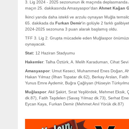
3. Lig 2024 - 2025 sezonunun ilk maçında deplasmand
maçın 25. dakikasında Amasyaspor'dan
Ahmet Kağan 
İkinci yarıda daha istekli ve arzulu oynayan Muğla temsil
65. dakikada da
Furkan Demir
'in golüyle 2 farklı galibi
2024-2025 sezonuna 3 puan alarak başlamış oldu.
TFF 3. Lig 2. Grupta mücadele eden Muğlaspor önümüzdek
oynayacak.
Stat:
12 Haziran Stadyumu
Hakemler
: Talha Öztürk, A. Melih Karaduman, Cihat Sevi
Amasyaspor
: Umut Keseci, Muhammed Enes Doğan, Ah
Hakan Yılmaz (İlhan Topatar dk.62), Berkay Arslan, Fati
Yunus Emre Aydemir, Buğra Çağlıyan (Hüseyin Türkyılma
Muğlaspor
: Akil Şakirt, Sırat Yeşilördek, Mehmet Eksik
dk.87), Fatih Taşdelen (Savaş Yılmaz dk.73), Serhat Enes
Eycan Kaya, Furkan Demir (Mehmet Anıl Yörük dk.87)