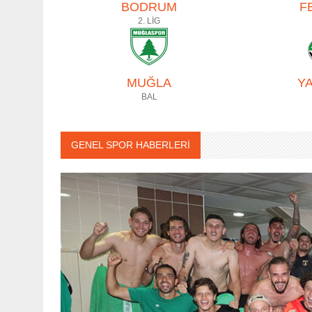
BODRUM
F
2. LİG
MUĞLA
Y
BAL
GENEL SPOR HABERLERİ