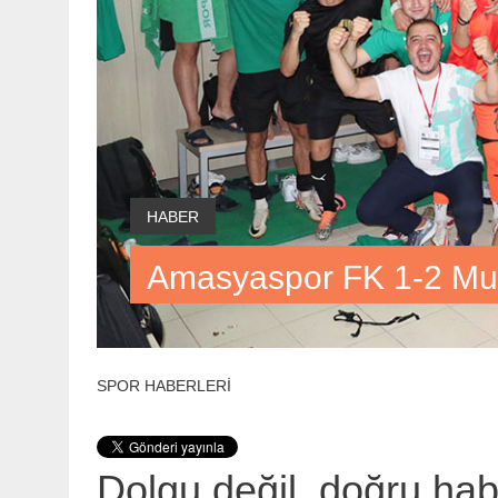
HABER
Amasyaspor FK 1-2 Mu
SPOR HABERLERİ
Dolgu değil, doğru ha