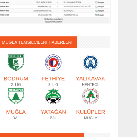
MUĞLA TEMSİLCİLERİ HABERLERİ
BODRUM
FETHİYE
YALIKAVAK
2. LİG
3. LİG
HENTBOL
MUĞLA
YATAĞAN
KULÜPLER
BAL
BAL
MUĞLA