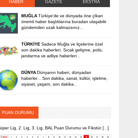
HABER
GAZETE
EKSTRA
MUĞLA
Türkiye'de ve dünyada öne çIkan
önemli haber başlıklarına buradan ulaşabilir
gündemden uzak kalmazsınız...
TÜRKİYE
Sadece Muğla ve ilçelerine özel
son dakika haberleri. Sıcak gelişme, polis,
jandarma ve adliye haberleri...
DÜNYA
Dünyanın haberi, dünyadan
haberler... Son dakika, sanat, kültür, işletme,
siyaset, yaşam, son dakika...
PUAN DURUMU
üper Lig, 2. Lig, 3. Lig, BAL Puan Durumu ve Fikstür [...]