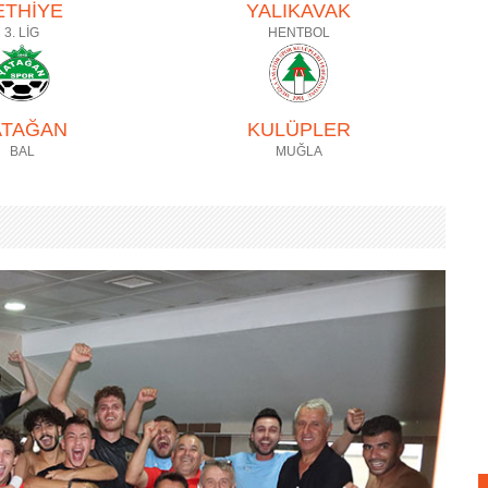
ETHİYE
YALIKAVAK
3. LİG
HENTBOL
ATAĞAN
KULÜPLER
BAL
MUĞLA