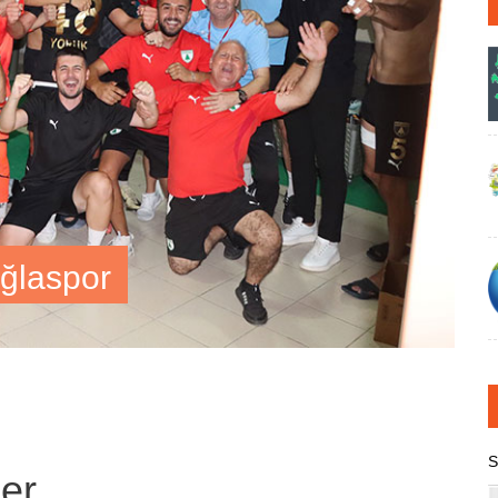
ğlaspor
S
ber