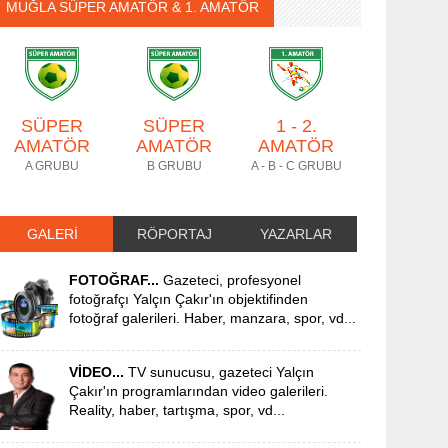
MUĞLA SÜPER AMATÖR & 1. AMATÖR
SÜPER
SÜPER
1 - 2.
AMATÖR
AMATÖR
AMATÖR
A GRUBU
B GRUBU
A - B - C GRUBU
GALERİ
RÖPORTAJ
YAZARLAR
FOTOĞRAF...
Gazeteci, profesyonel
fotoğrafçı Yalçın Çakır'ın objektifinden
fotoğraf galerileri. Haber, manzara, spor, vd...
VİDEO...
TV sunucusu, gazeteci Yalçın
Çakır'ın programlarından video galerileri.
Reality, haber, tartışma, spor, vd...