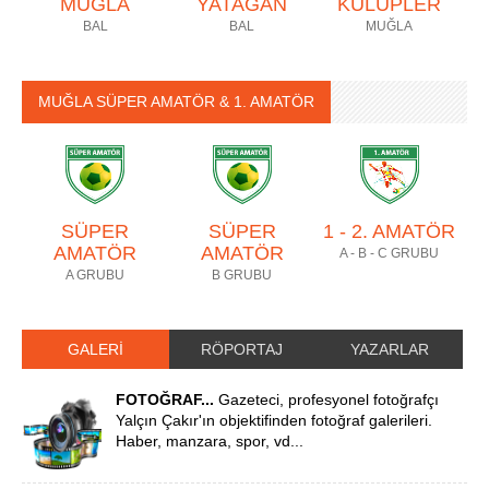
MUĞLA
YATAĞAN
KULÜPLER
BAL
BAL
MUĞLA
MUĞLA SÜPER AMATÖR & 1. AMATÖR
SÜPER
SÜPER
1 - 2. AMATÖR
AMATÖR
AMATÖR
A - B - C GRUBU
A GRUBU
B GRUBU
GALERİ
RÖPORTAJ
YAZARLAR
FOTOĞRAF...
Gazeteci, profesyonel fotoğrafçı
Yalçın Çakır'ın objektifinden fotoğraf galerileri.
Haber, manzara, spor, vd...