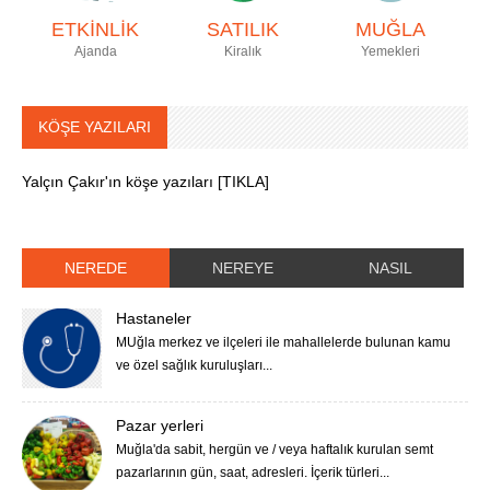
ETKİNLİK
SATILIK
MUĞLA
Ajanda
Kiralık
Yemekleri
KÖŞE YAZILARI
Yalçın Çakır'ın köşe yazıları [TIKLA]
NEREDE
NEREYE
NASIL
Hastaneler
MUğla merkez ve ilçeleri ile mahallelerde bulunan kamu
ve özel sağlık kuruluşları...
Pazar yerleri
Muğla'da sabit, hergün ve / veya haftalık kurulan semt
pazarlarının gün, saat, adresleri. İçerik türleri...