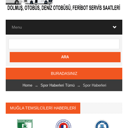
BURADASINIZ
Home
→
Spor Haberleri Tümü
→ Spor Haberleri
MUĞLA TEMSİLCİLERİ HABERLERİ