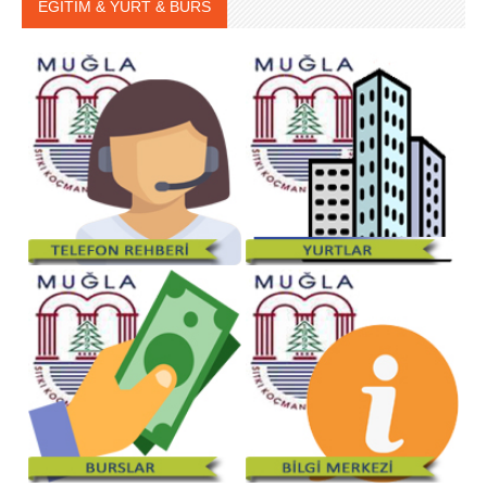
EĞİTİM & YURT & BURS