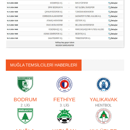
MUĞLA TEMSİLCİLERİ HABERLERİ
BODRUM
FETHİYE
YALIKAVAK
2. LİG
3. LİG
HENTBOL