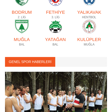
BODRUM
FETHİYE
YALIKAVAK
2. LİG
3. LİG
HENTBOL
MUĞLA
YATAĞAN
KULÜPLER
BAL
BAL
MUĞLA
GENEL SPOR HABERLERİ