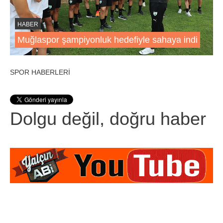
HABER
Muğlaspor şampiyonluk hedefiyle sahaya indi
SPOR HABERLERİ
Dolgu değil, doğru haber