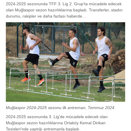
2024-2025 sezonunda TFF 3. Lig 2. Grup'ta mücadele edecek
olan Muğlaspor sezon hazırlıklarına başladı. Transferler, stadın
durumu, rakipler ve daha fazlası haberde...
Muğlaspor 2024-2025 sezonu ilk antreman, Temmuz 2024
2024-2025 sezonunda 3. Lig'de mücadele edecek olan
Muğlaspor sezon hazırlıklarına Ortaköy Kemal Dirikan
Tesisleri'nde yaptığı antremanla başladı.