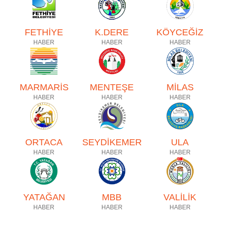
FETHİYE
K.DERE
KÖYCEĞİZ
HABER
HABER
HABER
MARMARİS
MENTEŞE
MİLAS
HABER
HABER
HABER
ORTACA
SEYDİKEMER
ULA
HABER
HABER
HABER
YATAĞAN
MBB
VALİLİK
HABER
HABER
HABER