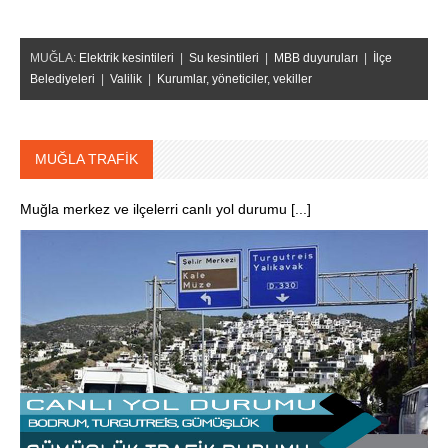
MUĞLA:
Elektrik kesintileri
|
Su kesintileri
|
MBB duyuruları
|
İlçe
Belediyeleri
|
Valilik
|
Kurumlar, yöneticiler, vekiller
MUĞLA TRAFİK
Muğla merkez ve ilçelerri canlı yol durumu [...]