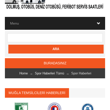
BURADASINIZ
Home
→
Spor Haberleri Tümü
→ Spor Haberleri
MUĞLA TEMSİLCİLERİ HABERLERİ