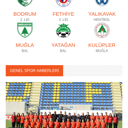
BODRUM
FETHİYE
YALIKAVAK
2. LİG
3. LİG
HENTBOL
MUĞLA
YATAĞAN
KULÜPLER
BAL
BAL
MUĞLA
GENEL SPOR HABERLERİ