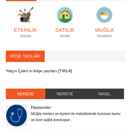
ETKİNLİK
SATILIK
MUĞLA
Ajanda
Kiralık
Yemekleri
KÖŞE YAZILARI
Yalçın Çakır'ın köşe yazıları [TIKLA]
NEREDE
NEREYE
NASIL
Hastaneler
MUğla merkez ve ilçeleri ile mahallelerde bulunan kamu
ve özel sağlık kuruluşları...