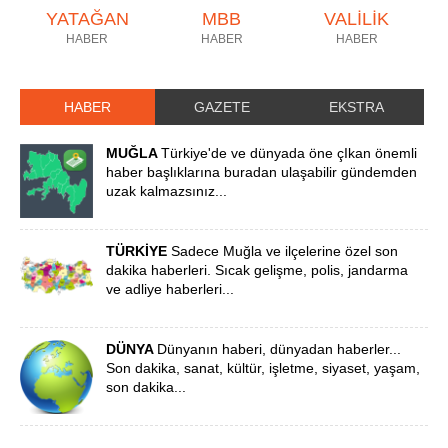
YATAĞAN
MBB
VALİLİK
HABER
HABER
HABER
HABER
GAZETE
EKSTRA
MUĞLA
Türkiye'de ve dünyada öne çIkan önemli
haber başlıklarına buradan ulaşabilir gündemden
uzak kalmazsınız...
TÜRKİYE
Sadece Muğla ve ilçelerine özel son
dakika haberleri. Sıcak gelişme, polis, jandarma
ve adliye haberleri...
DÜNYA
Dünyanın haberi, dünyadan haberler...
Son dakika, sanat, kültür, işletme, siyaset, yaşam,
son dakika...