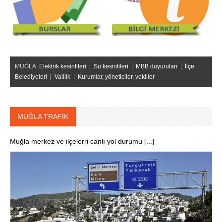
MUĞLA:
Elektrik kesintileri
|
Su kesintileri
|
MBB duyuruları
|
İlçe
Belediyeleri
|
Valilik
|
Kurumlar, yöneticiler, vekiller
MUĞLA TRAFİK
Muğla merkez ve ilçelerri canlı yol durumu [...]