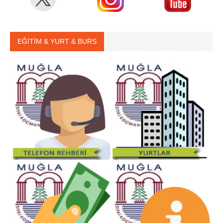
EĞİTİM & YURT & BURS