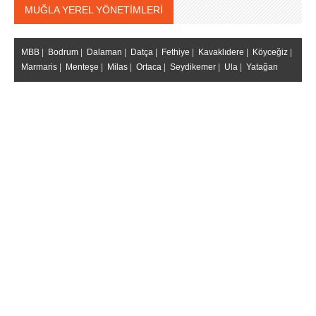
MUĞLA YEREL YÖNETİMLERİ
MBB
|
Bodrum
|
Dalaman
|
Datça
|
Fethiye
|
Kavaklıdere
|
Köyceğiz
|
Marmaris
|
Menteşe
|
Milas
|
Ortaca
|
Seydikemer
|
Ula
|
Yatağan