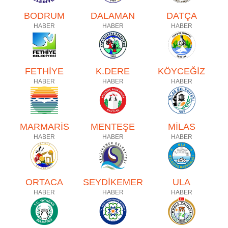
BODRUM
DALAMAN
DATÇA
HABER
HABER
HABER
FETHİYE
K.DERE
KÖYCEĞİZ
HABER
HABER
HABER
MARMARİS
MENTEŞE
MİLAS
HABER
HABER
HABER
ORTACA
SEYDİKEMER
ULA
HABER
HABER
HABER