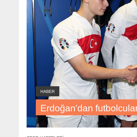
HABER
Erdoğan'dan futbolcular