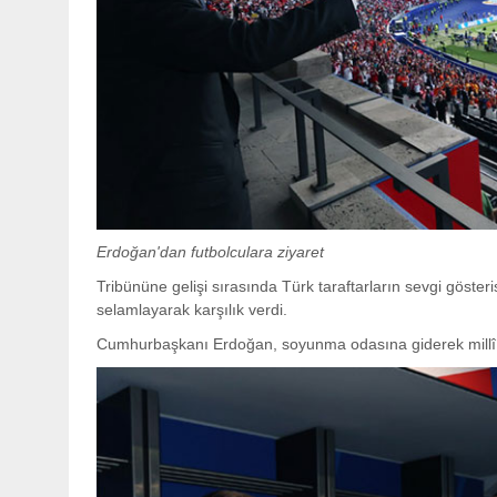
Erdoğan'dan futbolculara ziyaret
Tribününe gelişi sırasında Türk taraftarların sevgi göst
selamlayarak karşılık verdi.
Cumhurbaşkanı Erdoğan, soyunma odasına giderek millî fut