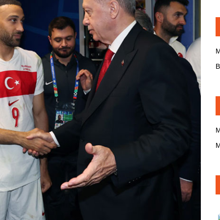
M
B
M
M