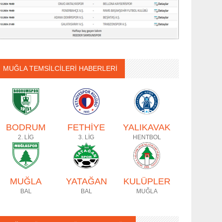
MUĞLA TEMSİLCİLERİ HABERLERİ
BODRUM
FETHİYE
YALIKAVAK
2. LİG
3. LİG
HENTBOL
MUĞLA
YATAĞAN
KULÜPLER
BAL
BAL
MUĞLA