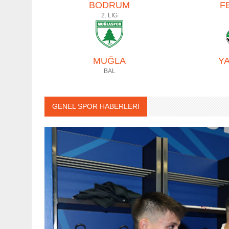
BODRUM
F
2. LİG
MUĞLA
Y
BAL
GENEL SPOR HABERLERİ