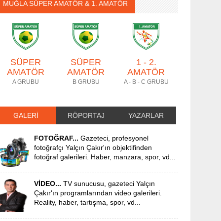
MUĞLA SÜPER AMATÖR & 1. AMATÖR
SÜPER
SÜPER
1 - 2.
AMATÖR
AMATÖR
AMATÖR
A GRUBU
B GRUBU
A - B - C GRUBU
GALERİ
RÖPORTAJ
YAZARLAR
FOTOĞRAF...
Gazeteci, profesyonel
fotoğrafçı Yalçın Çakır'ın objektifinden
fotoğraf galerileri. Haber, manzara, spor, vd...
VİDEO...
TV sunucusu, gazeteci Yalçın
Çakır'ın programlarından video galerileri.
Reality, haber, tartışma, spor, vd...