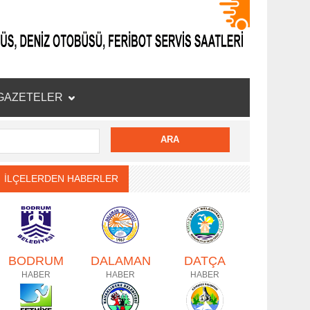
GAZETELER
İLÇELERDEN HABERLER
BODRUM
DALAMAN
DATÇA
HABER
HABER
HABER