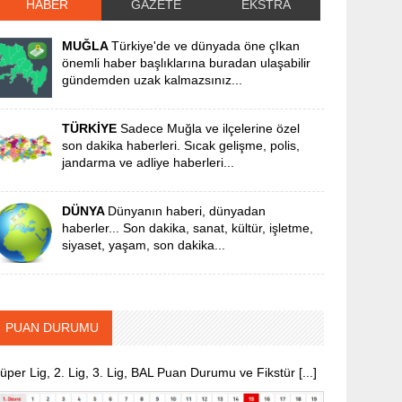
HABER
GAZETE
EKSTRA
MUĞLA
Türkiye'de ve dünyada öne çIkan
önemli haber başlıklarına buradan ulaşabilir
gündemden uzak kalmazsınız...
TÜRKİYE
Sadece Muğla ve ilçelerine özel
son dakika haberleri. Sıcak gelişme, polis,
jandarma ve adliye haberleri...
DÜNYA
Dünyanın haberi, dünyadan
haberler... Son dakika, sanat, kültür, işletme,
siyaset, yaşam, son dakika...
PUAN DURUMU
üper Lig, 2. Lig, 3. Lig, BAL Puan Durumu ve Fikstür [...]