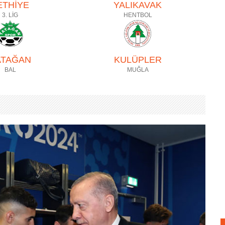
ETHİYE
YALIKAVAK
3. LİG
HENTBOL
ATAĞAN
KULÜPLER
BAL
MUĞLA