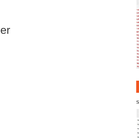
ber
S