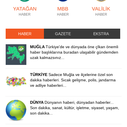
YATAĞAN
MBB
VALİLİK
HABER
HABER
HABER
HABER
GAZETE
EKSTRA
MUĞLA
Türkiye'de ve dünyada öne çIkan önemli
haber başlıklarına buradan ulaşabilir gündemden
uzak kalmazsınız...
TÜRKİYE
Sadece Muğla ve ilçelerine özel son
dakika haberleri. Sıcak gelişme, polis, jandarma
ve adliye haberleri...
DÜNYA
Dünyanın haberi, dünyadan haberler...
Son dakika, sanat, kültür, işletme, siyaset, yaşam,
son dakika...