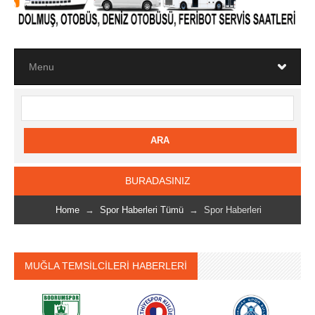
BURADASINIZ
Home
→
Spor Haberleri Tümü
→ Spor Haberleri
MUĞLA TEMSİLCİLERİ HABERLERİ