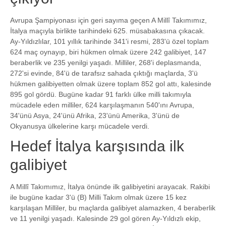
Avrupa Şampiyonası için geri sayıma geçen A Millî Takımımız,
İtalya maçıyla birlikte tarihindeki 625. müsabakasına çıkacak.
Ay-Yıldızlılar, 101 yıllık tarihinde 341'i resmi, 283'ü özel toplam
624 maç oynayıp, biri hükmen olmak üzere 242 galibiyet, 147
beraberlik ve 235 yenilgi yaşadı. Milliler, 268'i deplasmanda,
272'si evinde, 84'ü de tarafsız sahada çıktığı maçlarda, 3'ü
hükmen galibiyetten olmak üzere toplam 852 gol attı, kalesinde
895 gol gördü. Bugüne kadar 91 farklı ülke milli takımıyla
mücadele eden milliler, 624 karşılaşmanın 540'ını Avrupa,
34'ünü Asya, 24'ünü Afrika, 23'ünü Amerika, 3'ünü de
Okyanusya ülkelerine karşı mücadele verdi.
Hedef İtalya karşısında ilk
galibiyet
A Millî Takımımız, İtalya önünde ilk galibiyetini arayacak. Rakibi
ile bugüne kadar 3'ü (B) Milli Takım olmak üzere 15 kez
karşılaşan Milliler, bu maçlarda galibiyet alamazken, 4 beraberlik
ve 11 yenilgi yaşadı. Kalesinde 29 gol gören Ay-Yıldızlı ekip,