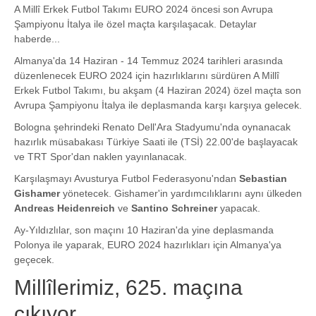
A Millî Erkek Futbol Takımı EURO 2024 öncesi son Avrupa
Şampiyonu İtalya ile özel maçta karşılaşacak. Detaylar
haberde...
Almanya'da 14 Haziran - 14 Temmuz 2024 tarihleri arasında
düzenlenecek EURO 2024 için hazırlıklarını sürdüren A Millî
Erkek Futbol Takımı, bu akşam (4 Haziran 2024) özel maçta son
Avrupa Şampiyonu İtalya ile deplasmanda karşı karşıya gelecek.
Bologna şehrindeki Renato Dell'Ara Stadyumu'nda oynanacak
hazırlık müsabakası Türkiye Saati ile (TSİ) 22.00'de başlayacak
ve TRT Spor'dan naklen yayınlanacak.
Karşılaşmayı Avusturya Futbol Federasyonu'ndan
Sebastian
Gishamer
yönetecek. Gishamer'in yardımcılıklarını aynı ülkeden
Andreas Heidenreich
ve
Santino Schreiner
yapacak.
Ay-Yıldızlılar, son maçını 10 Haziran'da yine deplasmanda
Polonya ile yaparak, EURO 2024 hazırlıkları için Almanya'ya
geçecek.
Millîlerimiz, 625. maçına
çıkıyor