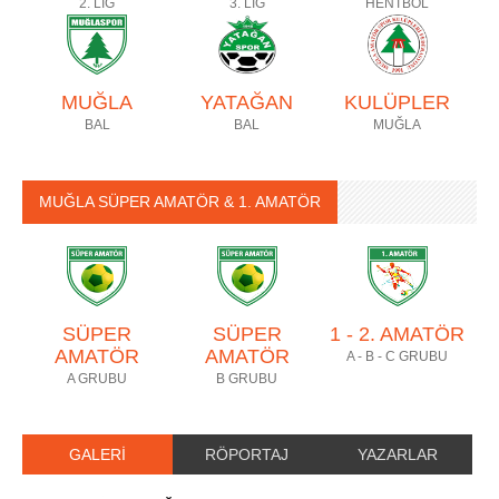
2. LİG
3. LİG
HENTBOL
MUĞLA
YATAĞAN
KULÜPLER
BAL
BAL
MUĞLA
MUĞLA SÜPER AMATÖR & 1. AMATÖR
SÜPER
SÜPER
1 - 2. AMATÖR
AMATÖR
AMATÖR
A - B - C GRUBU
A GRUBU
B GRUBU
GALERİ
RÖPORTAJ
YAZARLAR