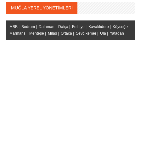
MUĞLA YEREL YÖNETİMLERİ
MBB
|
Bodrum
|
Dalaman
|
Datça
|
Fethiye
|
Kavaklıdere
|
Köyceğiz
|
Marmaris
|
Menteşe
|
Milas
|
Ortaca
|
Seydikemer
|
Ula
|
Yatağan