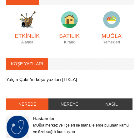
ETKİNLİK
SATILIK
MUĞLA
Ajanda
Kiralık
Yemekleri
KÖŞE YAZILARI
Yalçın Çakır'ın köşe yazıları [TIKLA]
NEREDE
NEREYE
NASIL
Hastaneler
MUğla merkez ve ilçeleri ile mahallelerde bulunan kamu
ve özel sağlık kuruluşları...