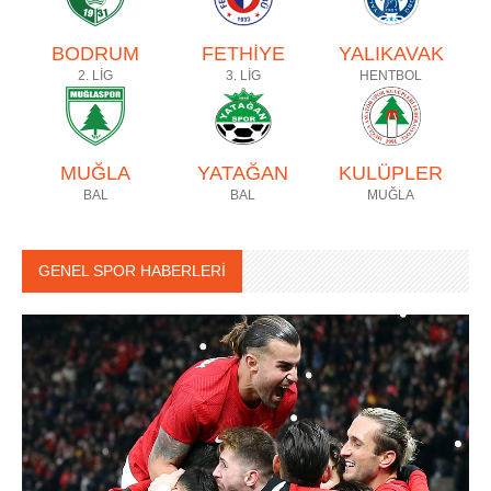
BODRUM
FETHİYE
YALIKAVAK
2. LİG
3. LİG
HENTBOL
MUĞLA
YATAĞAN
KULÜPLER
BAL
BAL
MUĞLA
GENEL SPOR HABERLERİ