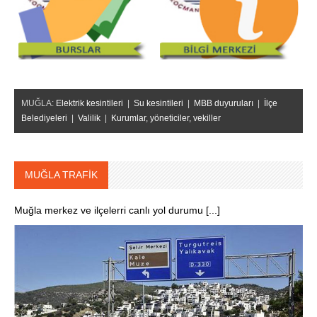
MUĞLA:
Elektrik kesintileri
|
Su kesintileri
|
MBB duyuruları
|
İlçe
Belediyeleri
|
Valilik
|
Kurumlar, yöneticiler, vekiller
MUĞLA TRAFİK
Muğla merkez ve ilçelerri canlı yol durumu [...]