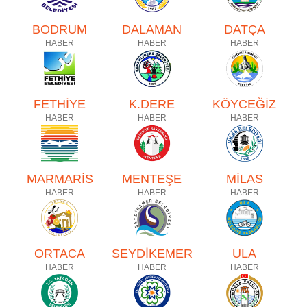
BODRUM
DALAMAN
DATÇA
HABER
HABER
HABER
FETHİYE
K.DERE
KÖYCEĞİZ
HABER
HABER
HABER
MARMARİS
MENTEŞE
MİLAS
HABER
HABER
HABER
ORTACA
SEYDİKEMER
ULA
HABER
HABER
HABER