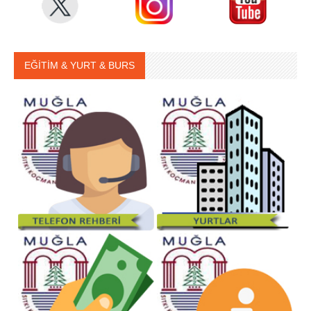
EĞİTİM & YURT & BURS