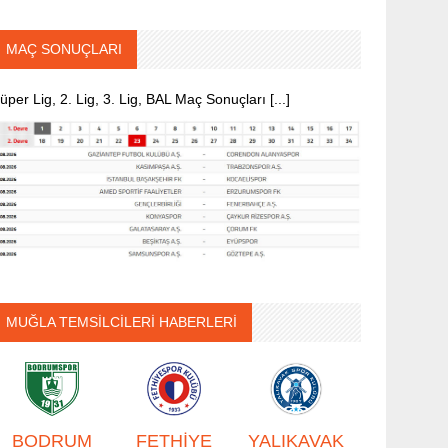
MAÇ SONUÇLARI
üper Lig, 2. Lig, 3. Lig, BAL Maç Sonuçları [...]
MUĞLA TEMSİLCİLERİ HABERLERİ
BODRUM
FETHİYE
YALIKAVAK