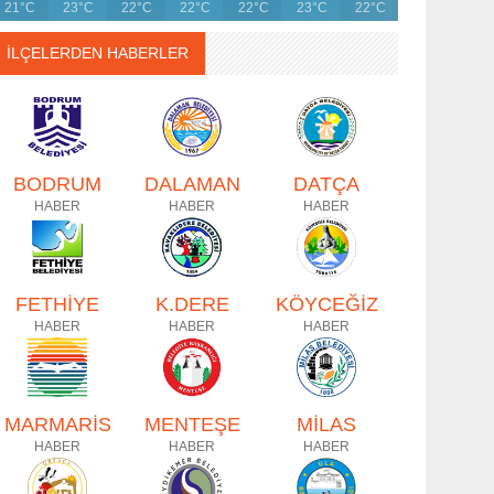
21°C
23°C
22°C
22°C
22°C
23°C
22°C
İLÇELERDEN HABERLER
BODRUM
DALAMAN
DATÇA
HABER
HABER
HABER
FETHİYE
K.DERE
KÖYCEĞİZ
HABER
HABER
HABER
MARMARİS
MENTEŞE
MİLAS
HABER
HABER
HABER