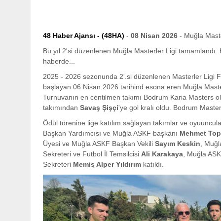
48 Haber Ajansı - (48HA)
-
08 Nisan 2026
- Muğla Maste
Bu yıl 2'si düzenlenen Muğla Masterler Ligi tamamlandı. 
haberde...
2025 - 2026 sezonunda 2'.si düzenlenen Masterler Ligi Fut
başlayan 06 Nisan 2026 tarihind esona eren Muğla Maste
Turnuvanın en centilmen takımı Bodrum Karia Masters ol
takımından
Savaş Şişçi
'ye gol kralı oldu. Bodrum Maste
Ödül törenine lige katılım sağlayan takımlar ve oyuuncu
Başkan Yardımcısı ve Muğla ASKF başkanı
Mehmet Top
Üyesi ve Muğla ASKF Başkan Vekili
Sayım Keskin
, Muğl
Sekreteri ve Futbol İl Temsilcisi
Ali Karakaya
, Muğla AS
Sekreteri
Memiş Alper Yıldırım
katıldı.