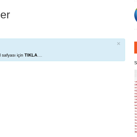
ber
×
 safyası için
TIKLA
....
S