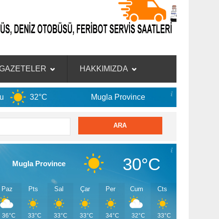
GAZETELER
HAKKIMIZDA
Mugla Province
9 Ağu
36°C
30°C
Mugla Province
Paz
Pts
Sal
Çar
Per
Cum
Cts
36°C
33°C
33°C
33°C
34°C
32°C
33°C