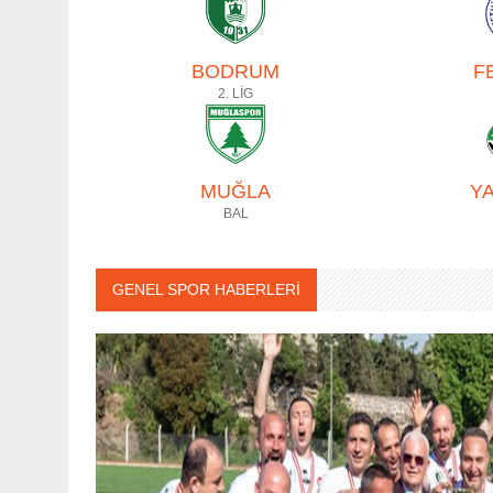
BODRUM
F
2. LİG
MUĞLA
Y
BAL
GENEL SPOR HABERLERİ