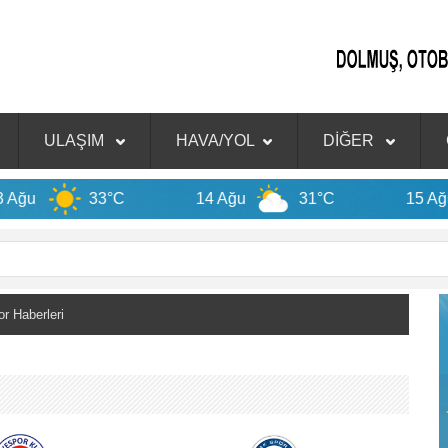
ULAŞIM
HAVA/YOL
DİĞER
°C
14 Ağu
31°C
15 Ağu
32°C
 Haberleri