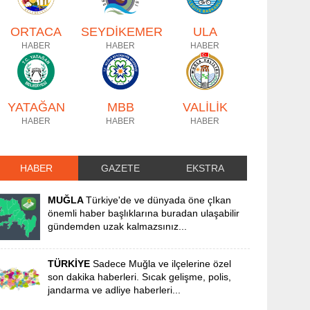
ORTACA
SEYDİKEMER
ULA
HABER
HABER
HABER
YATAĞAN
MBB
VALİLİK
HABER
HABER
HABER
HABER
GAZETE
EKSTRA
MUĞLA
Türkiye'de ve dünyada öne çIkan
önemli haber başlıklarına buradan ulaşabilir
gündemden uzak kalmazsınız...
TÜRKİYE
Sadece Muğla ve ilçelerine özel
son dakika haberleri. Sıcak gelişme, polis,
jandarma ve adliye haberleri...