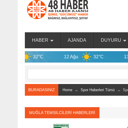
HABER
AJANDA
DUYURU
32°C
12 Ağu
32°C
13 Ağu
33
BURADASINIZ
Home
→
Spor Haberleri Tümü
→ Spor
MUĞLA TEMSİLCİLERİ HABERLERİ