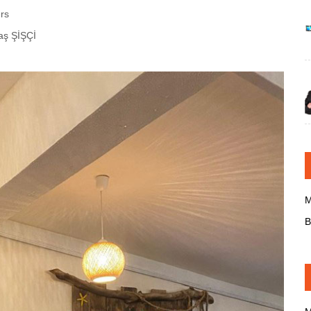
rs
aş ŞİŞÇİ
M
B