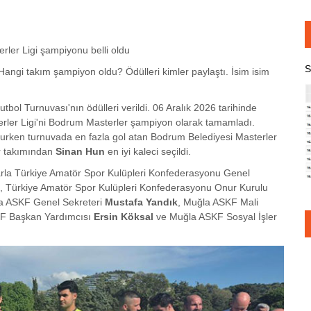
rler Ligi şampiyonu belli oldu
S
Hangi takım şampiyon oldu? Ödülleri kimler paylaştı. İsim isim
bol Turnuvası'nın ödülleri verildi. 06 Aralık 2026 tarihinde
rler Ligi'ni Bodrum Masterler şampiyon olarak tamamladı.
urken turnuvada en fazla gol atan Bodrum Belediyesi Masterler
r takımından
Sinan Hun
en iyi kaleci seçildi.
larla Türkiye Amatör Spor Kulüpleri Konfederasyonu Genel
, Türkiye Amatör Spor Kulüpleri Konfederasyonu Onur Kurulu
a ASKF Genel Sekreteri
Mustafa Yandık
, Muğla ASKF Mali
KF Başkan Yardımcısı
Ersin Köksal
ve Muğla ASKF Sosyal İşler