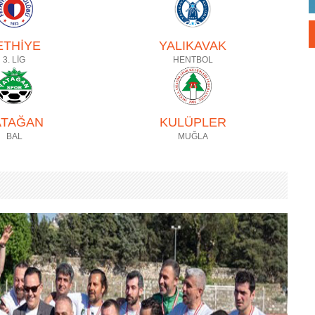
ETHİYE
YALIKAVAK
3. LİG
HENTBOL
ATAĞAN
KULÜPLER
BAL
MUĞLA