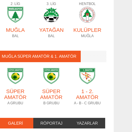
2. LİG
3. LİG
HENTBOL
MUĞLA
YATAĞAN
KULÜPLER
BAL
BAL
MUĞLA
MUĞLA SÜPER AMATÖR & 1. AMATÖR
SÜPER
SÜPER
1 - 2.
AMATÖR
AMATÖR
AMATÖR
A GRUBU
B GRUBU
A - B - C GRUBU
GALERİ
RÖPORTAJ
YAZARLAR