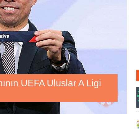
ımının UEFA Uluslar A Ligi