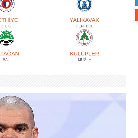
ETHİYE
YALIKAVAK
3. LİG
HENTBOL
ATAĞAN
KULÜPLER
BAL
MUĞLA