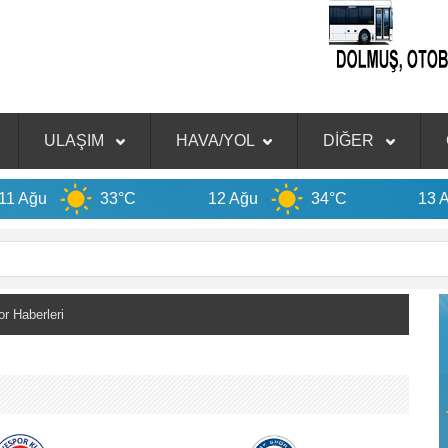
ULAŞIM
HAVA/YOL
DİĞER
33°C
12 Ağu
34°C
13 Ağu
3
 Haberleri