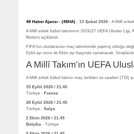
48 Haber Ajansı - (48HA)
-
13 Şubat 2026
- A Millî erk
A Millî erkek futbol takımının 2026/27 UEFA Uluslar Ligi, 
fikstürü açıklandı.
FIFA'nın uluslararası maç takviminde yapmış olduğu değiş
Eylül ayı sonu ile Ekim ayı başında oynanacak. Gruplarda
A Millî Takım'ın UEFA Ulusl
A Millî erkek futbol takımı maç tarihleri ve saatleri (TSİ) ş
25 Eylül 2026 / 21.45
Türkiye -
Fransa
28 Eylül 2026 / 21.45
Türkiye -
İtalya
2 Ekim 2026 / 21.45
Belçika
- Türkiye
5 Ekim 2026 / 21.45