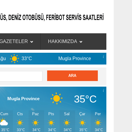
GAZETELER
HAKKIMIZDA
3°C
Mugla Province
7 Ağu
35°C
35°C
Mugla Province
Cum
Cts
Paz
Pts
Sal
Çar
Per
35°C
33°C
34°C
34°C
34°C
35°C
34°C