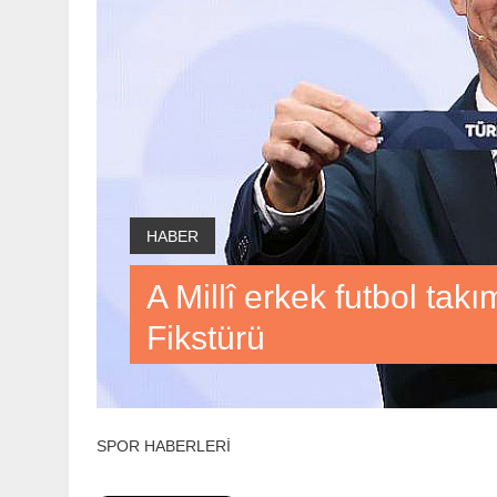
HABER
A Millî erkek futbol tak
Fikstürü
SPOR HABERLERİ