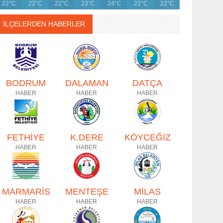
22°C
22°C
22°C
23°C
24°C
22°C
22°C
İLÇELERDEN HABERLER
BODRUM
DALAMAN
DATÇA
HABER
HABER
HABER
FETHİYE
K.DERE
KÖYCEĞİZ
HABER
HABER
HABER
MARMARİS
MENTEŞE
MİLAS
HABER
HABER
HABER