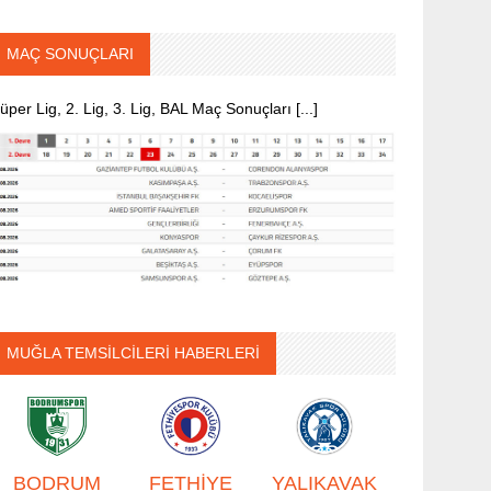
MAÇ SONUÇLARI
üper Lig, 2. Lig, 3. Lig, BAL Maç Sonuçları [...]
MUĞLA TEMSİLCİLERİ HABERLERİ
BODRUM
FETHİYE
YALIKAVAK