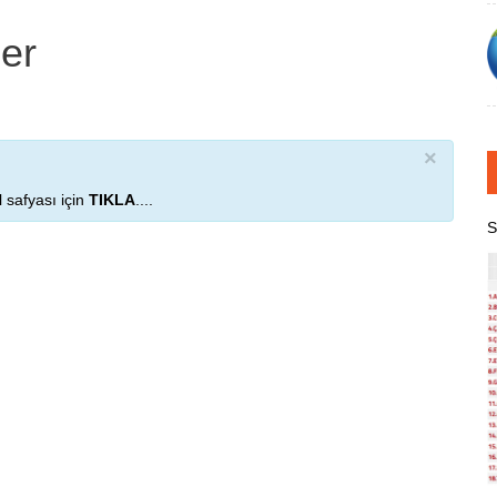
ber
×
 safyası için
TIKLA
....
S