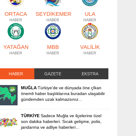
ORTACA
SEYDİKEMER
ULA
HABER
HABER
HABER
YATAĞAN
MBB
VALİLİK
HABER
HABER
HABER
HABER
GAZETE
EKSTRA
MUĞLA
Türkiye'de ve dünyada öne çIkan
önemli haber başlıklarına buradan ulaşabilir
gündemden uzak kalmazsınız...
TÜRKİYE
Sadece Muğla ve ilçelerine özel
son dakika haberleri. Sıcak gelişme, polis,
jandarma ve adliye haberleri...