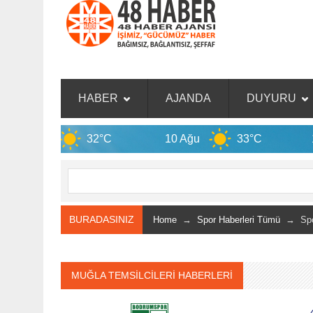
HABER
AJANDA
DUYURU
32°C
10 Ağu
33°C
11 Ağu
BURADASINIZ
Home
→
Spor Haberleri Tümü
→ Spor
MUĞLA TEMSİLCİLERİ HABERLERİ