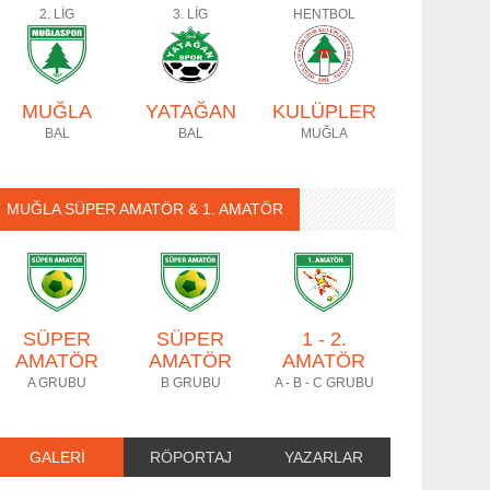
2. LİG
3. LİG
HENTBOL
MUĞLA
YATAĞAN
KULÜPLER
BAL
BAL
MUĞLA
MUĞLA SÜPER AMATÖR & 1. AMATÖR
SÜPER
SÜPER
1 - 2.
AMATÖR
AMATÖR
AMATÖR
A GRUBU
B GRUBU
A - B - C GRUBU
GALERİ
RÖPORTAJ
YAZARLAR