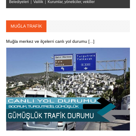
Belediyeleri
|
Valilik
|
Kurumlar, yöneticiler, vekiller
MUĞLA TRAFİK
Muğla merkez ve ilçelerri canlı yol durumu [...]