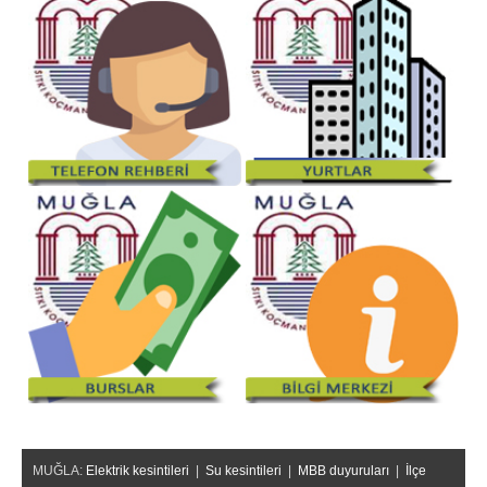
MUĞLA:
Elektrik kesintileri
|
Su kesintileri
|
MBB duyuruları
|
İlçe