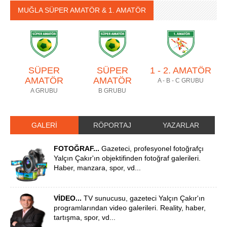
MUĞLA SÜPER AMATÖR & 1. AMATÖR
SÜPER
SÜPER
1 - 2. AMATÖR
AMATÖR
AMATÖR
A - B - C GRUBU
A GRUBU
B GRUBU
GALERİ
RÖPORTAJ
YAZARLAR
FOTOĞRAF...
Gazeteci, profesyonel fotoğrafçı
Yalçın Çakır'ın objektifinden fotoğraf galerileri.
Haber, manzara, spor, vd...
VİDEO...
TV sunucusu, gazeteci Yalçın Çakır'ın
programlarından video galerileri. Reality, haber,
tartışma, spor, vd...