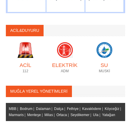
ACİL&DUYURU
ACİL
ELEKTRİK
SU
112
ADM
MUSKİ
MUĞLA YEREL YÖNETİMLERİ
MBB
|
Bodrum
|
Dalaman
|
Datça
|
Fethiye
|
Kavaklıdere
|
Köyceğiz
|
Marmaris
|
Menteşe
|
Milas
|
Ortaca
|
Seydikemer
|
Ula
|
Yatağan