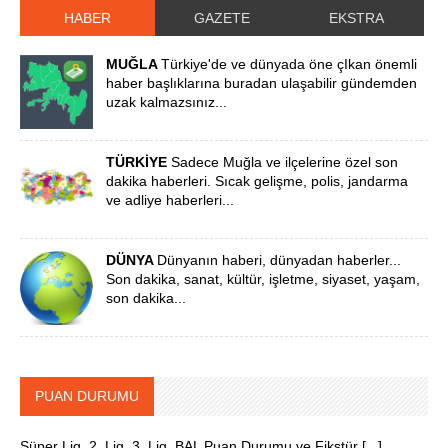
HABER
GAZETE
EKSTRA
MUĞLA
Türkiye'de ve dünyada öne çIkan önemli
haber başlıklarına buradan ulaşabilir gündemden
uzak kalmazsınız...
TÜRKİYE
Sadece Muğla ve ilçelerine özel son
dakika haberleri. Sıcak gelişme, polis, jandarma
ve adliye haberleri...
DÜNYA
Dünyanın haberi, dünyadan haberler...
Son dakika, sanat, kültür, işletme, siyaset, yaşam,
son dakika...
PUAN DURUMU
Süper Lig, 2. Lig, 3. Lig, BAL Puan Durumu ve Fikstür [...]