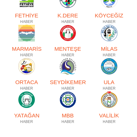
FETHİYE
K.DERE
KÖYCEĞİZ
HABER
HABER
HABER
MARMARİS
MENTEŞE
MİLAS
HABER
HABER
HABER
ORTACA
SEYDİKEMER
ULA
HABER
HABER
HABER
YATAĞAN
MBB
VALİLİK
HABER
HABER
HABER