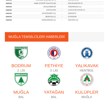
MUĞLA TEMSİLCİLERİ HABERLERİ
BODRUM
FETHİYE
YALIKAVAK
2. LİG
3. LİG
HENTBOL
MUĞLA
YATAĞAN
KULÜPLER
BAL
BAL
MUĞLA