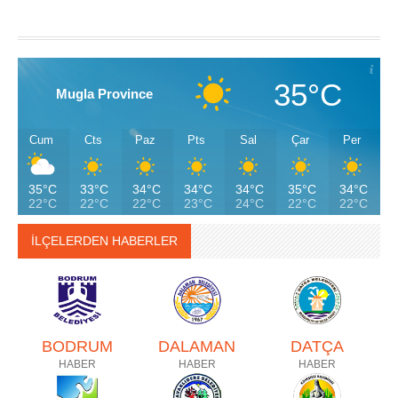
35°C
Mugla Province
Cum
Cts
Paz
Pts
Sal
Çar
Per
35°C
33°C
34°C
34°C
34°C
35°C
34°C
22°C
22°C
22°C
23°C
24°C
22°C
22°C
İLÇELERDEN HABERLER
BODRUM
DALAMAN
DATÇA
HABER
HABER
HABER