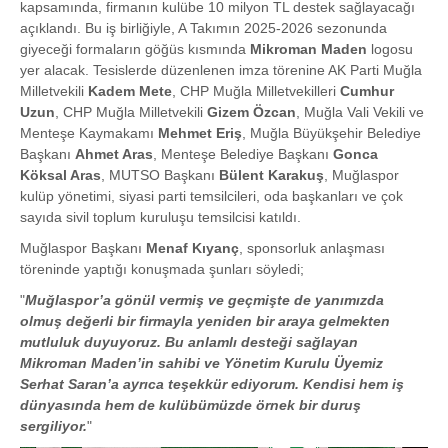
kapsamında, firmanın kulübe 10 milyon TL destek sağlayacağı
açıklandı. Bu iş birliğiyle, A Takımın 2025-2026 sezonunda
giyeceği formaların göğüs kısmında
Mikroman Maden
logosu
yer alacak. Tesislerde düzenlenen imza törenine AK Parti Muğla
Milletvekili
Kadem Mete
, CHP Muğla Milletvekilleri
Cumhur
Uzun
, CHP Muğla Milletvekili
Gizem Özcan
, Muğla Vali Vekili ve
Menteşe Kaymakamı
Mehmet Eriş
, Muğla Büyükşehir Belediye
Başkanı
Ahmet Aras
, Menteşe Belediye Başkanı
Gonca
Köksal Aras
, MUTSO Başkanı
Bülent Karakuş
, Muğlaspor
kulüp yönetimi, siyasi parti temsilcileri, oda başkanları ve çok
sayıda sivil toplum kuruluşu temsilcisi katıldı.
Muğlaspor Başkanı
Menaf Kıyanç
, sponsorluk anlaşması
töreninde yaptığı konuşmada şunları söyledi;
"
Muğlaspor’a gönül vermiş ve geçmişte de yanımızda
olmuş değerli bir firmayla yeniden bir araya gelmekten
mutluluk duyuyoruz. Bu anlamlı desteği sağlayan
Mikroman Maden’in sahibi ve Yönetim Kurulu Üyemiz
Serhat Saran’a ayrıca teşekkür ediyorum. Kendisi hem iş
dünyasında hem de kulübümüzde örnek bir duruş
sergiliyor.
"