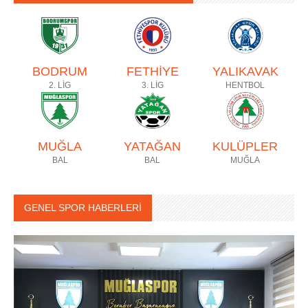
BODRUM
FETHİYE
YALIKAVAK
2. LİG
3. LİG
HENTBOL
MUĞLA
YATAĞAN
KULÜPLER
BAL
BAL
MUĞLA
GENEL SPOR HABERLERİ