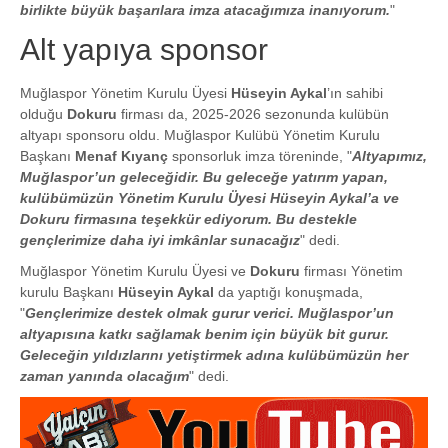
birlikte büyük başarılara imza atacağımıza inanıyorum.
"
Alt yapıya sponsor
Muğlaspor Yönetim Kurulu Üyesi
Hüseyin Aykal
’ın sahibi
olduğu
Dokuru
firması da, 2025-2026 sezonunda kulübün
altyapı sponsoru oldu. Muğlaspor Kulübü Yönetim Kurulu
Başkanı
Menaf Kıyanç
sponsorluk imza töreninde, "
Altyapımız,
Muğlaspor’un geleceğidir. Bu geleceğe yatırım yapan,
kulübümüzün Yönetim Kurulu Üyesi Hüseyin Aykal’a ve
Dokuru firmasına teşekkür ediyorum. Bu destekle
gençlerimize daha iyi imkânlar sunacağız
" dedi.
Muğlaspor Yönetim Kurulu Üyesi ve
Dokuru
firması Yönetim
kurulu Başkanı
Hüseyin Aykal
da yaptığı konuşmada,
"
Gençlerimize destek olmak gurur verici. Muğlaspor’un
altyapısına katkı sağlamak benim için büyük bit gurur.
Geleceğin yıldızlarını yetiştirmek adına kulübümüzün her
zaman yanında olacağım
" dedi.