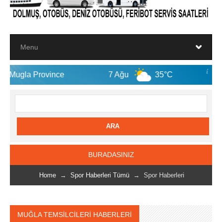
ince
7 Ağu
35°C
8 Ağu
32
BURADASINIZ
Home
→
Spor Haberleri Tümü
→ Spor Haberleri
MUĞLA TEMSİLCİLERİ HABERLERİ