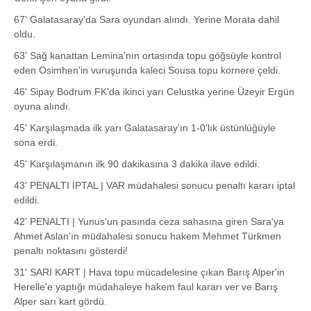
67' Galatasaray'da Sara oyundan alındı. Yerine Morata dahil
oldu.
63' Sağ kanattan Lemina'nın ortasında topu göğsüyle kontrol
eden Osimhen'in vuruşunda kaleci Sousa topu kornere çeldi.
46' Sipay Bodrum FK'da ikinci yarı Celustka yerine Üzeyir Ergün
oyuna alındı.
45' Karşılaşmada ilk yarı Galatasaray'ın 1-0'lık üstünlüğüyle
sona erdi.
45' Karşılaşmanın ilk 90 dakikasına 3 dakika ilave edildi.
43' PENALTI İPTAL | VAR müdahalesi sonucu penaltı kararı iptal
edildi.
42' PENALTI | Yunus'un pasında ceza sahasına giren Sara'ya
Ahmet Aslan'ın müdahalesi sonucu hakem Mehmet Türkmen
penaltı noktasını gösterdi!
31' SARI KART | Hava topu mücadelesine çıkan Barış Alper'in
Herelle'e yaptığı müdahaleye hakem faul kararı ver ve Barış
Alper sarı kart gördü.