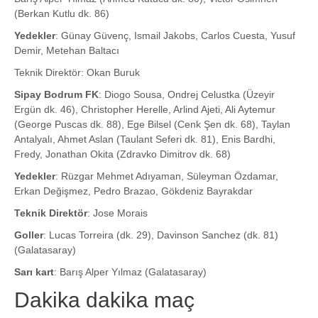
(Berkan Kutlu dk. 86)
Yedekler
: Günay Güvenç, Ismail Jakobs, Carlos Cuesta, Yusuf
Demir, Metehan Baltacı
Teknik Direktör: Okan Buruk
Sipay Bodrum FK
: Diogo Sousa, Ondrej Celustka (Üzeyir
Ergün dk. 46), Christopher Herelle, Arlind Ajeti, Ali Aytemur
(George Puscas dk. 88), Ege Bilsel (Cenk Şen dk. 68), Taylan
Antalyalı, Ahmet Aslan (Taulant Seferi dk. 81), Enis Bardhi,
Fredy, Jonathan Okita (Zdravko Dimitrov dk. 68)
Yedekler
: Rüzgar Mehmet Adıyaman, Süleyman Özdamar,
Erkan Değişmez, Pedro Brazao, Gökdeniz Bayrakdar
Teknik Direktör
: Jose Morais
Goller
: Lucas Torreira (dk. 29), Davinson Sanchez (dk. 81)
(Galatasaray)
Sarı kart
: Barış Alper Yılmaz (Galatasaray)
Dakika dakika maç