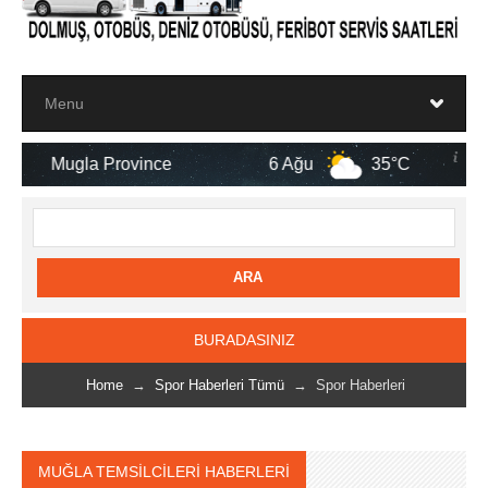
Province
6 Ağu
35°C
7 Ağu
BURADASINIZ
Home
→
Spor Haberleri Tümü
→ Spor Haberleri
MUĞLA TEMSİLCİLERİ HABERLERİ