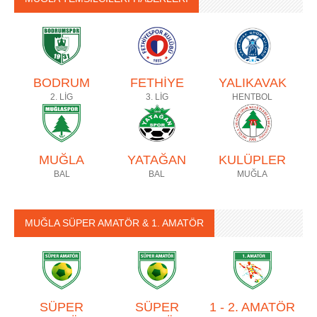
BODRUM
FETHİYE
YALIKAVAK
2. LİG
3. LİG
HENTBOL
MUĞLA
YATAĞAN
KULÜPLER
BAL
BAL
MUĞLA
MUĞLA SÜPER AMATÖR & 1. AMATÖR
SÜPER
SÜPER
1 - 2. AMATÖR