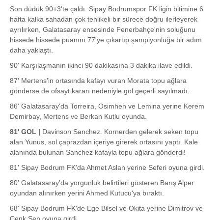
Son düdük 90+3'te çaldı. Sipay Bodrumspor FK ligin bitimine 6
hafta kalka sahadan çok tehlikeli bir sürece doğru ilerleyerek
ayrılırken, Galatasaray ensesinde Fenerbahçe'nin soluğunu
hissede hissede puanını 77'ye çıkartıp şampiyonluğa bir adım
daha yaklaştı.
90' Karşılaşmanın ikinci 90 dakikasına 3 dakika ilave edildi.
87' Mertens'in ortasında kafayı vuran Morata topu ağlara
gönderse de ofsayt kararı nedeniyle gol geçerli sayılmadı.
86' Galatasaray'da Torreira, Osimhen ve Lemina yerine Kerem
Demirbay, Mertens ve Berkan Kutlu oyunda.
81' GOL |
Davinson Sanchez. Kornerden gelerek seken topu
alan Yunus, sol çaprazdan içeriye girerek ortasını yaptı. Kale
alanında bulunan Sanchez kafayla topu ağlara gönderdi!
81' Sipay Bodrum FK'da Ahmet Aslan yerine Seferi oyuna girdi.
80' Galatasaray'da yorgunluk belirtileri gösteren Barış Alper
oyundan alınırken yerini Ahmed Kutucu'ya bıraktı.
68' Sipay Bodrum FK'de Ege Bilsel ve Okita yerine Dimitrov ve
Cenk Şen oyuna girdi.