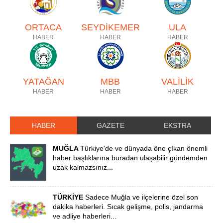
ORTACA
SEYDİKEMER
ULA
HABER
HABER
HABER
YATAĞAN
MBB
VALİLİK
HABER
HABER
HABER
HABER
GAZETE
EKSTRA
MUĞLA
Türkiye'de ve dünyada öne çIkan önemli
haber başlıklarına buradan ulaşabilir gündemden
uzak kalmazsınız...
TÜRKİYE
Sadece Muğla ve ilçelerine özel son
dakika haberleri. Sıcak gelişme, polis, jandarma
ve adliye haberleri...