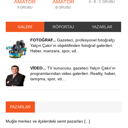
AMATÖR
AMATÖR
A - B - C GRUBU
A GRUBU
B GRUBU
GALERİ
RÖPORTAJ
YAZARLAR
FOTOĞRAF...
Gazeteci, profesyonel fotoğrafçı
Yalçın Çakır'ın objektifinden fotoğraf galerileri.
Haber, manzara, spor, vd...
VİDEO...
TV sunucusu, gazeteci Yalçın Çakır'ın
programlarından video galerileri. Reality, haber,
tartışma, spor, vd...
PAZARLAR
Muğla merkez ve ilçelerdeki semt pazarları [...]