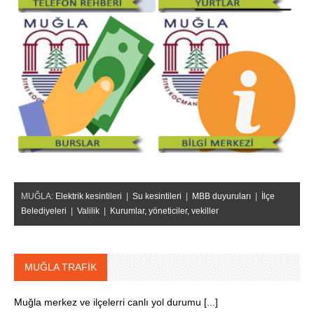
MUĞLA:
Elektrik kesintileri
|
Su kesintileri
|
MBB duyuruları
|
İlçe
Belediyeleri
|
Valilik
|
Kurumlar, yöneticiler, vekiller
MUĞLA TRAFİK
Muğla merkez ve ilçelerri canlı yol durumu [...]