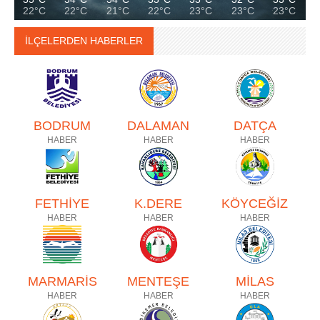
22°C
22°C
21°C
22°C
23°C
23°C
23°C
İLÇELERDEN HABERLER
BODRUM
DALAMAN
DATÇA
HABER
HABER
HABER
FETHİYE
K.DERE
KÖYCEĞİZ
HABER
HABER
HABER
MARMARİS
MENTEŞE
MİLAS
HABER
HABER
HABER