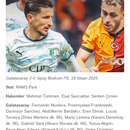
Galatasaray 2-0 Sipay Bodrum FK, 18 Nisan 2025
Stat
: RAMS Park
Hakemler
: Mehmet Türkmen, Esat Sancaktar, Serken Çimen
Galatasaray
: Fernando Muslera, Przemyslaw Frankowski,
Davinson Sanchez, Abdülkerim Bardakcı, Eren Elmalı, Lucas
Torreira (Dries Mertens dk. 86), Mario Lemina (Kerem Demirbay
dk. 86), Gabriel Sara (Alvaro Morata dk. 68), Yunus Akgün,
Barış Alper Yılmaz (Ahmed Kutucu dk. 80), Victor Osimhen