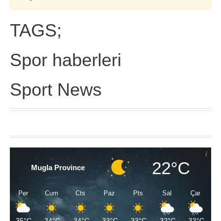
TAGS;
Spor haberleri
Sport News
22°C
Mugla Province
Per
Cum
Cts
Paz
Pts
Sal
Çar
35°C
34°C
34°C
33°C
33°C
32°C
33°C