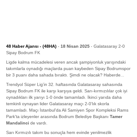
48 Haber Ajansı - (48HA)
-
18 Nisan 2025
- Galatasaray 2-0
Sipay Bodrum FK
Ligde kalma mücadelesi veren ancak şampiyonluk yarışındaki
takımlarla oynadığı maçlarda puan kaybeden Sipay Bodrumspor
bir 3 puanı daha sahada bıraktı. Şimdi ne olacak? Haberde...
Trendyol Süper Lig’in 32. haftasında Galatasaray sahasında
Sipay Bodrum FK ile karşı karşıya geldi. Sarı-kırmızılılar çok iyi
oynadıkları ilk yarıyı 1-0 önde tamamladı. İkinci yarıda daha
temkinli oynayan lider Galatasaray maçı 2-0’lık skorla
tamamladı. Maçı İstanbul'da Ali Samiyen Spor Kompleksi Rams
Park'ta izleyenler arasında Bodrum Belediye Başkanı
Tamer
Mandalinci
de vardı.
Sarı Kırmızılı takım bu sonuçla hem evinde yenilmezlik