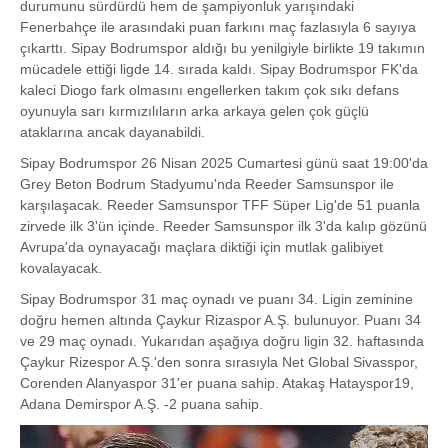
durumunu sürdürdü hem de şampiyonluk yarışındaki
Fenerbahçe ile arasındaki puan farkını maç fazlasıyla 6 sayıya
çıkarttı. Sipay Bodrumspor aldığı bu yenilgiyle birlikte 19 takımın
mücadele ettiği ligde 14. sırada kaldı. Sipay Bodrumspor FK'da
kaleci Diogo fark olmasını engellerken takım çok sıkı defans
oyunuyla sarı kırmızılıların arka arkaya gelen çok güçlü
ataklarına ancak dayanabildi.
Sipay Bodrumspor 26 Nisan 2025 Cumartesi günü saat 19:00'da
Grey Beton Bodrum Stadyumu'nda Reeder Samsunspor ile
karşılaşacak. Reeder Samsunspor TFF Süper Lig'de 51 puanla
zirvede ilk 3'ün içinde. Reeder Samsunspor ilk 3'da kalıp gözünü
Avrupa'da oynayacağı maçlara diktiği için mutlak galibiyet
kovalayacak.
Sipay Bodrumspor 31 maç oynadı ve puanı 34. Ligin zeminine
doğru hemen altında Çaykur Rizaspor A.Ş. bulunuyor. Puanı 34
ve 29 maç oynadı. Yukarıdan aşağıya doğru ligin 32. haftasında
Çaykur Rizespor A.Ş.'den sonra sırasıyla Net Global Sivasspor,
Corenden Alanyaspor 31'er puana sahip. Atakaş Hatayspor19,
Adana Demirspor A.Ş. -2 puana sahip.