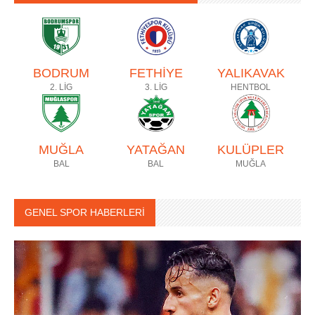
BODRUM
FETHİYE
YALIKAVAK
2. LİG
3. LİG
HENTBOL
MUĞLA
YATAĞAN
KULÜPLER
BAL
BAL
MUĞLA
GENEL SPOR HABERLERİ