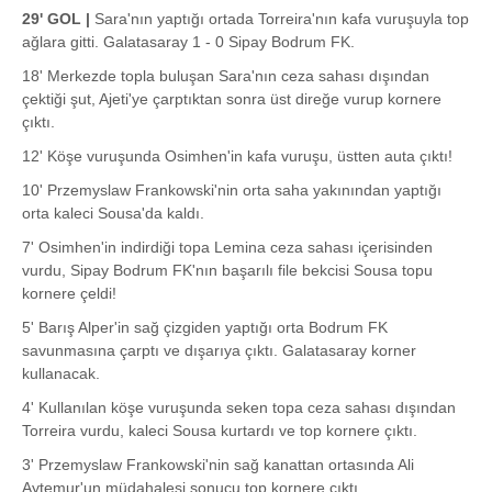
29' GOL |
Sara'nın yaptığı ortada Torreira'nın kafa vuruşuyla top
ağlara gitti. Galatasaray 1 - 0 Sipay Bodrum FK.
18' Merkezde topla buluşan Sara'nın ceza sahası dışından
çektiği şut, Ajeti'ye çarptıktan sonra üst direğe vurup kornere
çıktı.
12' Köşe vuruşunda Osimhen'in kafa vuruşu, üstten auta çıktı!
10' Przemyslaw Frankowski'nin orta saha yakınından yaptığı
orta kaleci Sousa'da kaldı.
7' Osimhen'in indirdiği topa Lemina ceza sahası içerisinden
vurdu, Sipay Bodrum FK'nın başarılı file bekcisi Sousa topu
kornere çeldi!
5' Barış Alper'in sağ çizgiden yaptığı orta Bodrum FK
savunmasına çarptı ve dışarıya çıktı. Galatasaray korner
kullanacak.
4' Kullanılan köşe vuruşunda seken topa ceza sahası dışından
Torreira vurdu, kaleci Sousa kurtardı ve top kornere çıktı.
3' Przemyslaw Frankowski'nin sağ kanattan ortasında Ali
Aytemur'un müdahalesi sonucu top kornere çıktı.