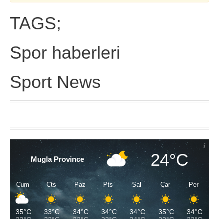
TAGS;
Spor haberleri
Sport News
24°C
Mugla Province
Cum
Cts
Paz
Pts
Sal
Çar
Per
35°C
33°C
34°C
34°C
34°C
35°C
34°C