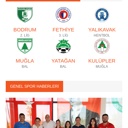
BODRUM
FETHİYE
YALIKAVAK
2. LİG
3. LİG
HENTBOL
MUĞLA
YATAĞAN
KULÜPLER
BAL
BAL
MUĞLA
GENEL SPOR HABERLERİ