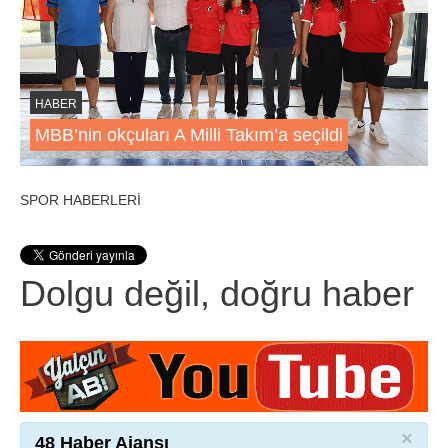
HABER
MBB’nin okçuları A Milli Takım’a seçildi
SPOR HABERLERİ
Dolgu değil, doğru haber
×
48 Haber Ajansı