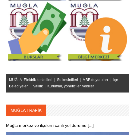
MUĞLA:
Elektrik kesintileri
|
Su kesintileri
|
MBB duyuruları
|
İlçe
Belediyeleri
|
Valilik
|
Kurumlar, yöneticiler, vekiller
MUĞLA TRAFİK
Muğla merkez ve ilçelerri canlı yol durumu [...]