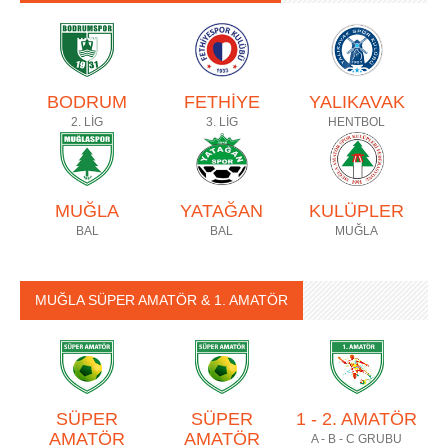
BODRUM
FETHİYE
YALIKAVAK
2. LİG
3. LİG
HENTBOL
MUĞLA
YATAĞAN
KULÜPLER
BAL
BAL
MUĞLA
MUĞLA SÜPER AMATÖR & 1. AMATÖR
SÜPER
SÜPER
1 - 2. AMATÖR
AMATÖR
AMATÖR
A - B - C GRUBU