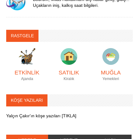
Uçakların iniş, kalkış saat bilgileri.
RASTGELE
ETKİNLİK
SATILIK
MUĞLA
Ajanda
Kiralık
Yemekleri
KÖŞE YAZILARI
Yalçın Çakır'ın köşe yazıları [TIKLA]