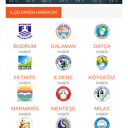
22°C
22°C
22°C
23°C
24°C
22°C
22°C
İLÇELERDEN HABERLER
BODRUM
DALAMAN
DATÇA
HABER
HABER
HABER
FETHİYE
K.DERE
KÖYCEĞİZ
HABER
HABER
HABER
MARMARİS
MENTEŞE
MİLAS
HABER
HABER
HABER