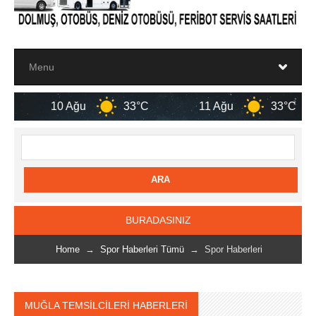
33°C
11 Ağu
33°C
12 Ağu
BURADASINIZ
Home
→
Spor Haberleri Tümü
→ Spor Haberleri
MUĞLA TEMSİLCİLERİ HABERLERİ