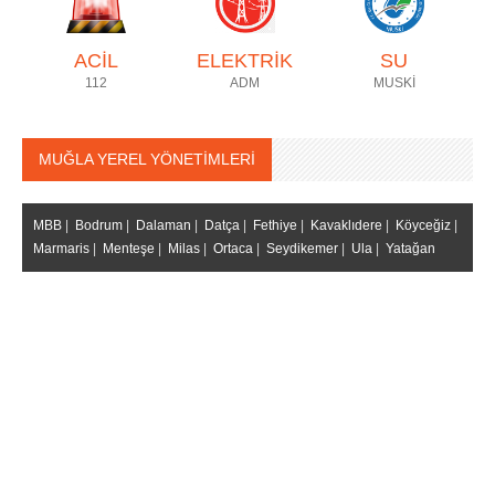
ACİL
ELEKTRİK
SU
112
ADM
MUSKİ
MUĞLA YEREL YÖNETİMLERİ
MBB
|
Bodrum
|
Dalaman
|
Datça
|
Fethiye
|
Kavaklıdere
|
Köyceğiz
|
Marmaris
|
Menteşe
|
Milas
|
Ortaca
|
Seydikemer
|
Ula
|
Yatağan