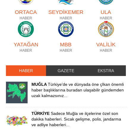
ORTACA
SEYDİKEMER
ULA
HABER
HABER
HABER
YATAĞAN
MBB
VALİLİK
HABER
HABER
HABER
HABER
GAZETE
EKSTRA
MUĞLA
Türkiye'de ve dünyada öne çIkan önemli
haber başlıklarına buradan ulaşabilir gündemden
uzak kalmazsınız...
TÜRKİYE
Sadece Muğla ve ilçelerine özel son
dakika haberleri. Sıcak gelişme, polis, jandarma
ve adliye haberleri...