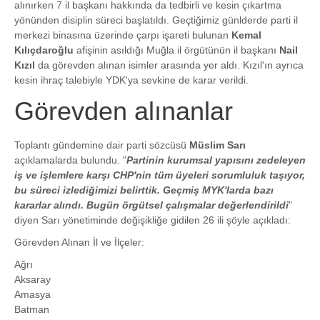
alınırken 7 il başkanı hakkında da tedbirli ve kesin çıkartma
yönünden disiplin süreci başlatıldı. Geçtiğimiz günlderde parti il
merkezi binasına üzerinde çarpı işareti bulunan
Kemal
Kılıçdaroğlu
afişinin asıldığı Muğla il örgütünün il başkanı
Nail
Kızıl
da görevden alınan isimler arasında yer aldı. Kızıl'ın ayrıca
kesin ihraç talebiyle YDK'ya sevkine de karar verildi.
Görevden alınanlar
Toplantı gündemine dair parti sözcüsü
Müslim Sarı
açıklamalarda bulundu. "
Partinin kurumsal yapısını zedeleyen
iş ve işlemlere karşı CHP'nin tüm üyeleri sorumluluk taşıyor,
bu süreci izlediğimizi belirttik. Geçmiş MYK'larda bazı
kararlar alındı. Bugün örgütsel çalışmalar değerlendirildi
"
diyen Sarı yönetiminde değişikliğe gidilen 26 ili şöyle açıkladı:
Görevden Alınan İl ve İlçeler:
Ağrı
Aksaray
Amasya
Batman