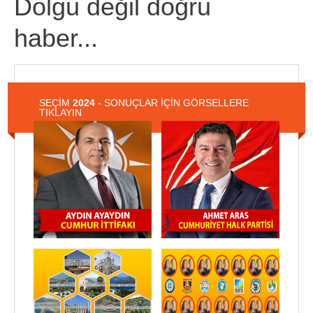
Dolgu değil doğru
haber...
SEÇİM
2024
- SONUÇLAR İÇİN GÖRSELLERE
TIKLAYIN