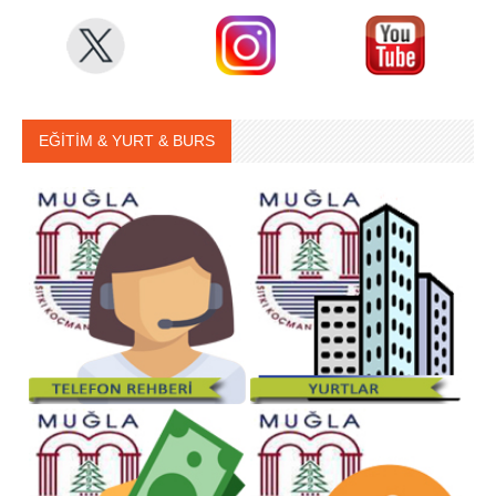
EĞİTİM & YURT & BURS