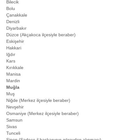
Bilecik
Bolu
Çanakkale
Denizli
Diyarbakır
Düzce (Akçakoca ilçesiyle beraber)
Eskişehir
Hakkari
Iğdır
Kars
Kırıkkale
Manisa
Mardin
Muğla
Muş
Niğde (Merkez ilçesiyle beraber)
Nevşehir
Osmaniye (Merkez ilçesiyle beraber)
Samsun
Sivas
Tunceli
Sinop (Sadece il başkanının görevden alınması)