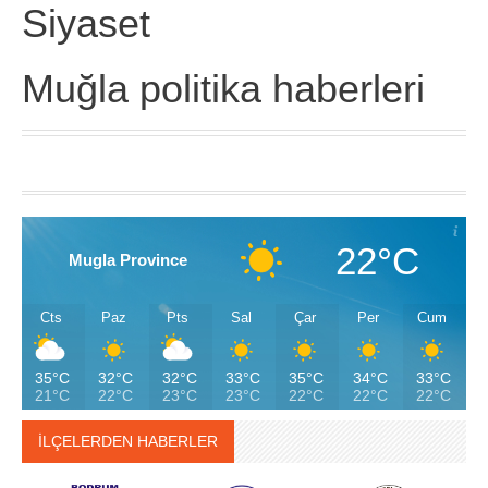
Siyaset
Muğla politika haberleri
22°C
Mugla Province
Cts
Paz
Pts
Sal
Çar
Per
Cum
35°C
32°C
32°C
33°C
35°C
34°C
33°C
21°C
22°C
23°C
23°C
22°C
22°C
22°C
İLÇELERDEN HABERLER