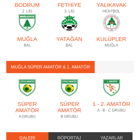
BODRUM
FETHİYE
YALIKAVAK
2. LİG
3. LİG
HENTBOL
MUĞLA
YATAĞAN
KULÜPLER
BAL
BAL
MUĞLA
MUĞLA SÜPER AMATÖR & 1. AMATÖR
SÜPER
SÜPER
1 - 2. AMATÖR
AMATÖR
AMATÖR
A - B - C GRUBU
A GRUBU
B GRUBU
GALERİ
RÖPORTAJ
YAZARLAR