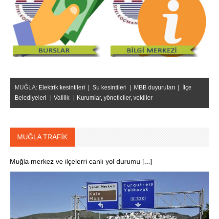
MUĞLA:
Elektrik kesintileri
|
Su kesintileri
|
MBB duyuruları
|
İlçe
Belediyeleri
|
Valilik
|
Kurumlar, yöneticiler, vekiller
MUĞLA TRAFİK
Muğla merkez ve ilçelerri canlı yol durumu [...]