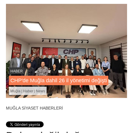
HABER
CHP'de Muğla dahil 26 il yönetimi değişti
Muğla | Haber | News
MUĞLA SİYASET HABERLERİ