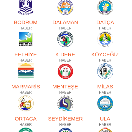
BODRUM
DALAMAN
DATÇA
HABER
HABER
HABER
FETHİYE
K.DERE
KÖYCEĞİZ
HABER
HABER
HABER
MARMARİS
MENTEŞE
MİLAS
HABER
HABER
HABER
ORTACA
SEYDİKEMER
ULA
HABER
HABER
HABER