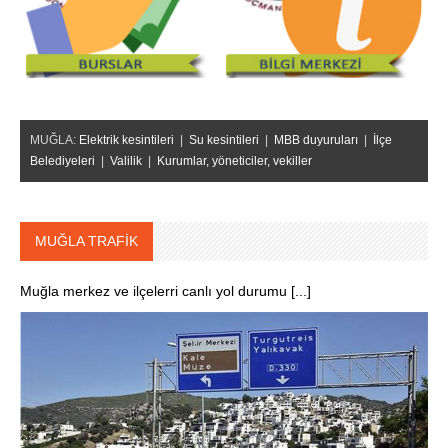
MUĞLA:
Elektrik kesintileri
|
Su kesintileri
|
MBB duyuruları
|
İlçe
Belediyeleri
|
Valilik
|
Kurumlar, yöneticiler, vekiller
MUĞLA TRAFİK
Muğla merkez ve ilçelerri canlı yol durumu [...]