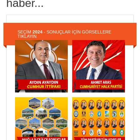
haber...
SEÇİM
2024
- SONUÇLAR İÇİN GÖRSELLERE
TIKLAYIN