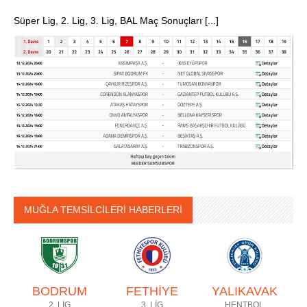
Süper Lig, 2. Lig, 3. Lig, BAL Maç Sonuçları [...]
MUĞLA TEMSİLCİLERİ HABERLERİ
BODRUM
FETHİYE
YALIKAVAK
2. LİG
3. LİG
HENTBOL