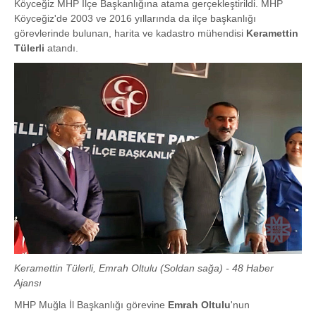
Köyceğiz MHP İlçe Başkanlığına atama gerçekleştirildi. MHP
Köyceğiz'de 2003 ve 2016 yıllarında da ilçe başkanlığı
görevlerinde bulunan, harita ve kadastro mühendisi
Keramettin
Tülerli
atandı.
Keramettin Tülerli, Emrah Oltulu (Soldan sağa) - 48 Haber
Ajansı
MHP Muğla İl Başkanlığı görevine
Emrah Oltulu
'nun