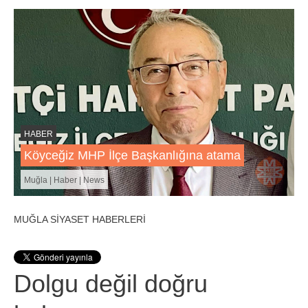
HABER
Köyceğiz MHP İlçe Başkanlığına atama
Muğla | Haber | News
MUĞLA SİYASET HABERLERİ
Dolgu değil doğru