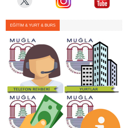
EĞİTİM & YURT & BURS