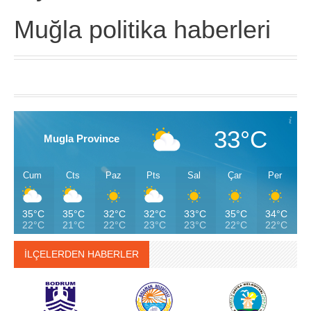
Muğla politika haberleri
33°C
Mugla Province
Cum
Cts
Paz
Pts
Sal
Çar
Per
35°C
35°C
32°C
32°C
33°C
35°C
34°C
22°C
21°C
22°C
23°C
23°C
22°C
22°C
İLÇELERDEN HABERLER