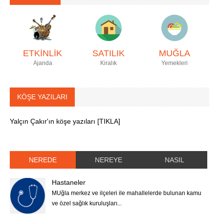
ETKİNLİK
SATILIK
MUĞLA
Ajanda
Kiralık
Yemekleri
KÖŞE YAZILARI
Yalçın Çakır'ın köşe yazıları [TIKLA]
NEREDE
NEREYE
NASIL
Hastaneler
MUğla merkez ve ilçeleri ile mahallelerde bulunan kamu
ve özel sağlık kuruluşları...