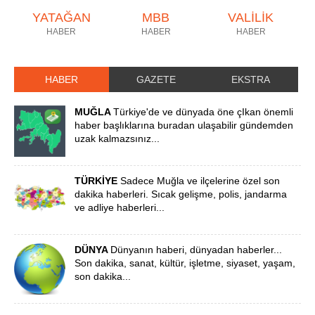
YATAĞAN
MBB
VALİLİK
HABER
HABER
HABER
HABER
GAZETE
EKSTRA
MUĞLA
Türkiye'de ve dünyada öne çIkan önemli
haber başlıklarına buradan ulaşabilir gündemden
uzak kalmazsınız...
TÜRKİYE
Sadece Muğla ve ilçelerine özel son
dakika haberleri. Sıcak gelişme, polis, jandarma
ve adliye haberleri...
DÜNYA
Dünyanın haberi, dünyadan haberler...
Son dakika, sanat, kültür, işletme, siyaset, yaşam,
son dakika...