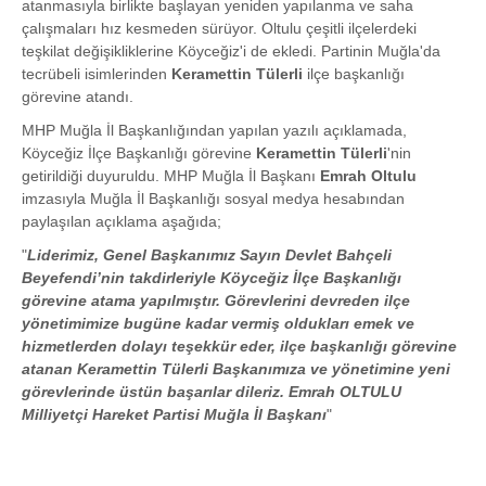
atanmasıyla birlikte başlayan yeniden yapılanma ve saha
çalışmaları hız kesmeden sürüyor. Oltulu çeşitli ilçelerdeki
teşkilat değişikliklerine Köyceğiz'i de ekledi. Partinin Muğla'da
tecrübeli isimlerinden
Keramettin Tülerli
ilçe başkanlığı
görevine atandı.
MHP Muğla İl Başkanlığından yapılan yazılı açıklamada,
Köyceğiz İlçe Başkanlığı görevine
Keramettin Tülerli
'nin
getirildiği duyuruldu. MHP Muğla İl Başkanı
Emrah Oltulu
imzasıyla Muğla İl Başkanlığı sosyal medya hesabından
paylaşılan açıklama aşağıda;
"
Liderimiz, Genel Başkanımız Sayın Devlet Bahçeli
Beyefendi’nin takdirleriyle Köyceğiz İlçe Başkanlığı
görevine atama yapılmıştır. Görevlerini devreden ilçe
yönetimimize bugüne kadar vermiş oldukları emek ve
hizmetlerden dolayı teşekkür eder, ilçe başkanlığı görevine
atanan Keramettin Tülerli Başkanımıza ve yönetimine yeni
görevlerinde üstün başarılar dileriz. Emrah OLTULU
Milliyetçi Hareket Partisi Muğla İl Başkanı
"