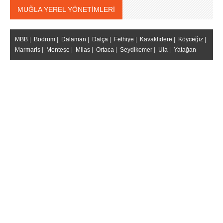
MUĞLA YEREL YÖNETİMLERİ
MBB
|
Bodrum
|
Dalaman
|
Datça
|
Fethiye
|
Kavaklıdere
|
Köyceğiz
|
Marmaris
|
Menteşe
|
Milas
|
Ortaca
|
Seydikemer
|
Ula
|
Yatağan