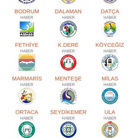
BODRUM
DALAMAN
DATÇA
HABER
HABER
HABER
FETHİYE
K.DERE
KÖYCEĞİZ
HABER
HABER
HABER
MARMARİS
MENTEŞE
MİLAS
HABER
HABER
HABER
ORTACA
SEYDİKEMER
ULA
HABER
HABER
HABER