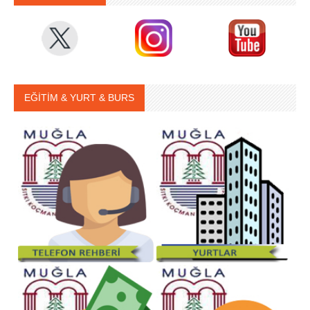
EĞİTİM & YURT & BURS