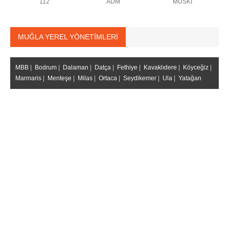
112
ADM
MUSKİ
MUĞLA YEREL YÖNETİMLERİ
MBB
|
Bodrum
|
Dalaman
|
Datça
|
Fethiye
|
Kavaklıdere
|
Köyceğiz
|
Marmaris
|
Menteşe
|
Milas
|
Ortaca
|
Seydikemer
|
Ula
|
Yatağan