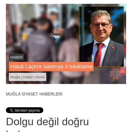
HABER
Haluk Laçin'e saldırıya 3 tutuklama
Muğla | Haber | News
MUĞLA SİYASET HABERLERİ
Dolgu değil doğru