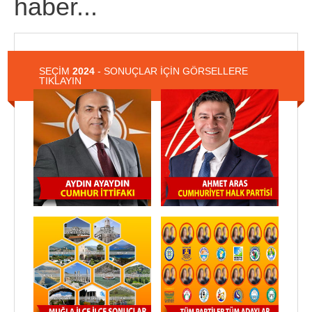
haber...
SEÇİM
2024
- SONUÇLAR İÇİN GÖRSELLERE
TIKLAYIN