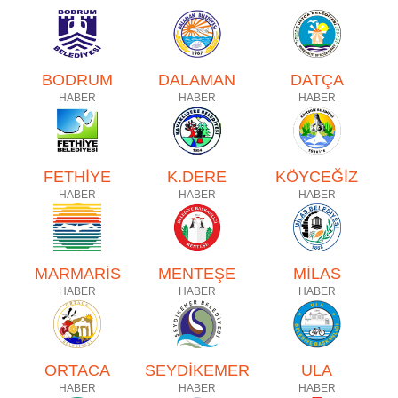
BODRUM
DALAMAN
DATÇA
HABER
HABER
HABER
FETHİYE
K.DERE
KÖYCEĞİZ
HABER
HABER
HABER
MARMARİS
MENTEŞE
MİLAS
HABER
HABER
HABER
ORTACA
SEYDİKEMER
ULA
HABER
HABER
HABER