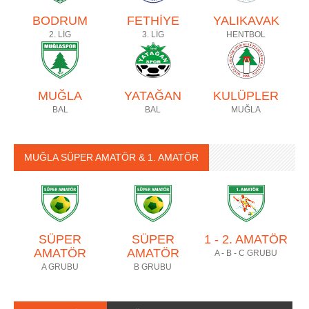
BODRUM
FETHİYE
YALIKAVAK
2. LİG
3. LİG
HENTBOL
MUĞLA
YATAĞAN
KULÜPLER
BAL
BAL
MUĞLA
MUĞLA SÜPER AMATÖR & 1. AMATÖR
SÜPER
SÜPER
1 - 2. AMATÖR
AMATÖR
AMATÖR
A - B - C GRUBU
A GRUBU
B GRUBU