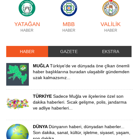
YATAĞAN
MBB
VALİLİK
HABER
HABER
HABER
HABER
GAZETE
EKSTRA
MUĞLA
Türkiye'de ve dünyada öne çIkan önemli
haber başlıklarına buradan ulaşabilir gündemden
uzak kalmazsınız...
TÜRKİYE
Sadece Muğla ve ilçelerine özel son
dakika haberleri. Sıcak gelişme, polis, jandarma
ve adliye haberleri...
DÜNYA
Dünyanın haberi, dünyadan haberler...
Son dakika, sanat, kültür, işletme, siyaset, yaşam,
son dakika...