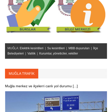
MUĞLA:
Elektrik kesintileri
|
Su kesintileri
|
MBB duyuruları
|
İlçe
Belediyeleri
|
Valilik
|
Kurumlar, yöneticiler, vekiller
MUĞLA TRAFİK
Muğla merkez ve ilçelerri canlı yol durumu [...]