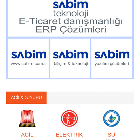
ACİL&DUYURU
ACİL
ELEKTRİK
SU