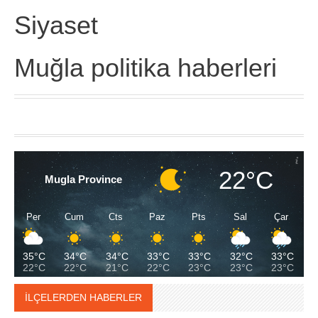
Siyaset
Muğla politika haberleri
22°C
Mugla Province
Per
Cum
Cts
Paz
Pts
Sal
Çar
35°C
34°C
34°C
33°C
33°C
32°C
33°C
22°C
22°C
21°C
22°C
23°C
23°C
23°C
İLÇELERDEN HABERLER