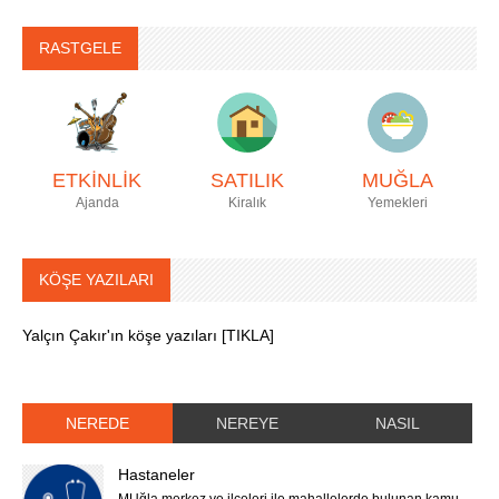
RASTGELE
ETKİNLİK
SATILIK
MUĞLA
Ajanda
Kiralık
Yemekleri
KÖŞE YAZILARI
Yalçın Çakır'ın köşe yazıları [TIKLA]
NEREDE
NEREYE
NASIL
Hastaneler
MUğla merkez ve ilçeleri ile mahallelerde bulunan kamu