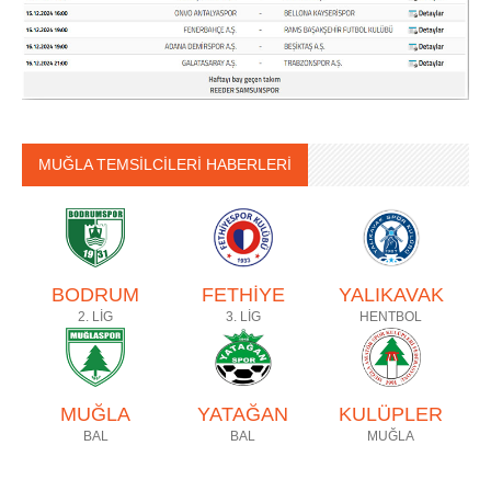
MUĞLA TEMSİLCİLERİ HABERLERİ
BODRUM
FETHİYE
YALIKAVAK
2. LİG
3. LİG
HENTBOL
MUĞLA
YATAĞAN
KULÜPLER
BAL
BAL
MUĞLA