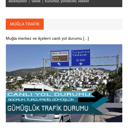
Belediyeleri
|
Valilik
|
Kurumlar, yöneticiler, vekiller
MUĞLA TRAFİK
Muğla merkez ve ilçelerri canlı yol durumu [...]