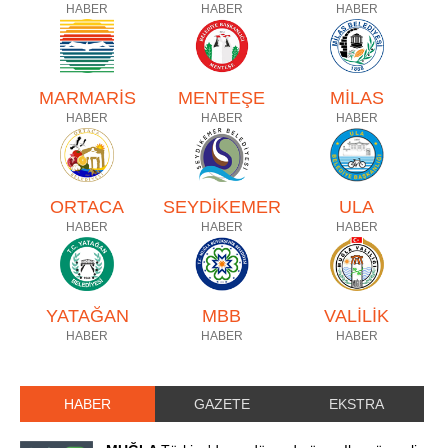
HABER
HABER
HABER
MARMARİS
MENTEŞE
MİLAS
HABER
HABER
HABER
ORTACA
SEYDİKEMER
ULA
HABER
HABER
HABER
YATAĞAN
MBB
VALİLİK
HABER
HABER
HABER
HABER
GAZETE
EKSTRA