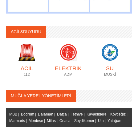
ACİL&DUYURU
ACİL
ELEKTRİK
SU
112
ADM
MUSKİ
MUĞLA YEREL YÖNETİMLERİ
MBB
|
Bodrum
|
Dalaman
|
Datça
|
Fethiye
|
Kavaklıdere
|
Köyceğiz
|
Marmaris
|
Menteşe
|
Milas
|
Ortaca
|
Seydikemer
|
Ula
|
Yatağan