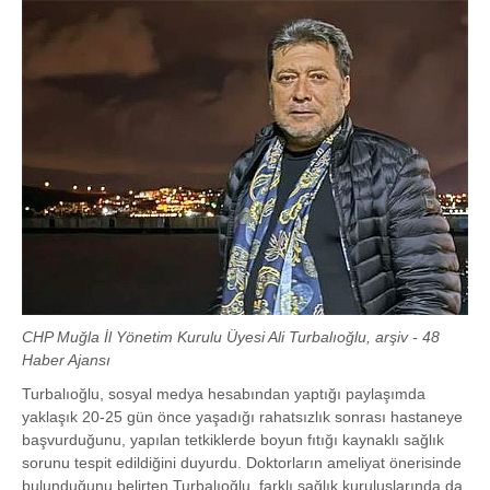
CHP Muğla İl Yönetim Kurulu Üyesi Ali Turbalıoğlu, arşiv - 48
Haber Ajansı
Turbalıoğlu, sosyal medya hesabından yaptığı paylaşımda
yaklaşık 20-25 gün önce yaşadığı rahatsızlık sonrası hastaneye
başvurduğunu, yapılan tetkiklerde boyun fıtığı kaynaklı sağlık
sorunu tespit edildiğini duyurdu. Doktorların ameliyat önerisinde
bulunduğunu belirten Turbalıoğlu, farklı sağlık kuruluşlarında da