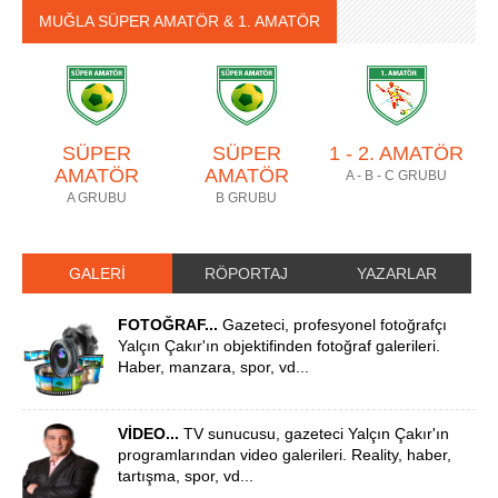
MUĞLA SÜPER AMATÖR & 1. AMATÖR
SÜPER
SÜPER
1 - 2. AMATÖR
AMATÖR
AMATÖR
A - B - C GRUBU
A GRUBU
B GRUBU
GALERİ
RÖPORTAJ
YAZARLAR
FOTOĞRAF...
Gazeteci, profesyonel fotoğrafçı
Yalçın Çakır'ın objektifinden fotoğraf galerileri.
Haber, manzara, spor, vd...
VİDEO...
TV sunucusu, gazeteci Yalçın Çakır'ın
programlarından video galerileri. Reality, haber,
tartışma, spor, vd...