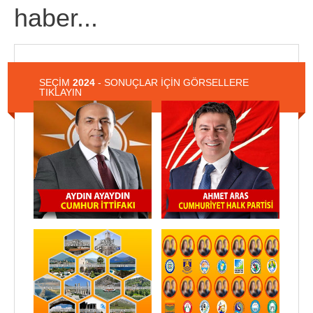
haber...
SEÇİM
2024
- SONUÇLAR İÇİN GÖRSELLERE
TIKLAYIN