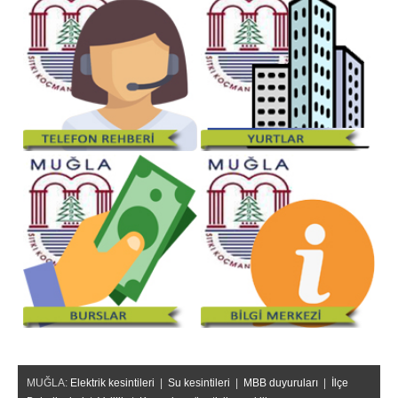
MUĞLA:
Elektrik kesintileri
|
Su kesintileri
|
MBB duyuruları
|
İlçe