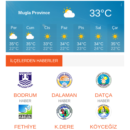
33°C
Mugla Province
Per
Cum
Cts
Paz
Pts
Sal
Çar
35°C
35°C
33°C
34°C
34°C
34°C
35°C
22°C
22°C
22°C
22°C
23°C
24°C
22°C
İLÇELERDEN HABERLER
BODRUM
DALAMAN
DATÇA
HABER
HABER
HABER
FETHİYE
K.DERE
KÖYCEĞİZ