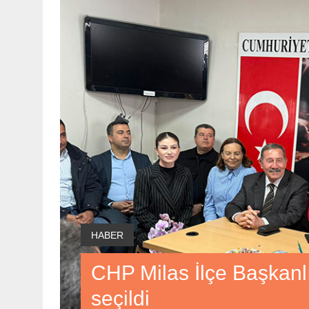
HABER
CHP Milas İlçe Başkan
seçildi