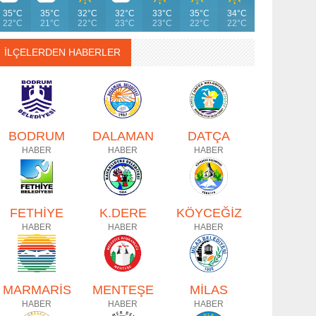
35°C
35°C
32°C
32°C
33°C
35°C
34°C
22°C
21°C
22°C
23°C
23°C
22°C
22°C
İLÇELERDEN HABERLER
BODRUM
DALAMAN
DATÇA
HABER
HABER
HABER
FETHİYE
K.DERE
KÖYCEĞİZ
HABER
HABER
HABER
MARMARİS
MENTEŞE
MİLAS
HABER
HABER
HABER