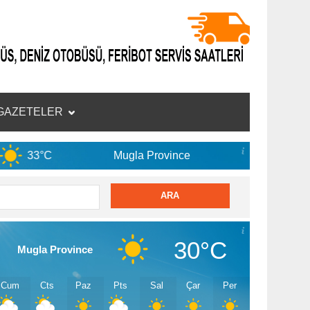
GAZETELER
Mugla Province
7 Ağu
34°C
30°C
Mugla Province
Cum
Cts
Paz
Pts
Sal
Çar
Per