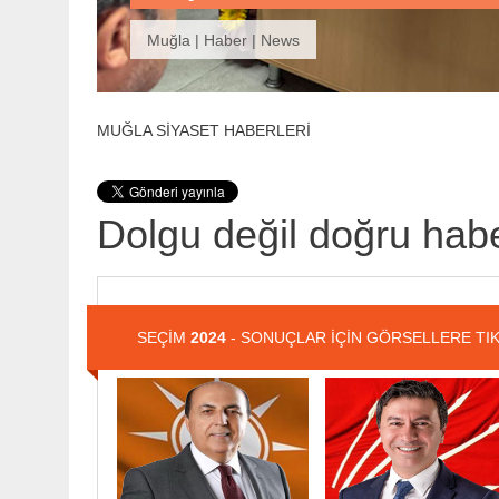
Muğla | Haber | News
MUĞLA SİYASET HABERLERİ
Dolgu değil doğru habe
SEÇİM
2024
- SONUÇLAR İÇİN GÖRSELLERE TIK