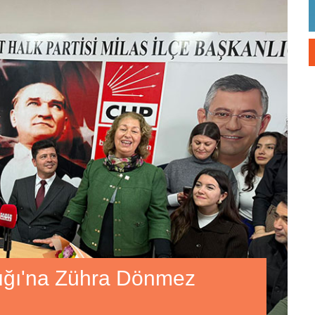
lığı'na Zühra Dönmez