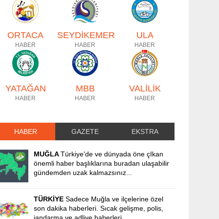
ORTACA
SEYDİKEMER
ULA
HABER
HABER
HABER
YATAĞAN
MBB
VALİLİK
HABER
HABER
HABER
HABER
GAZETE
EKSTRA
MUĞLA
Türkiye'de ve dünyada öne çIkan
önemli haber başlıklarına buradan ulaşabilir
gündemden uzak kalmazsınız...
TÜRKİYE
Sadece Muğla ve ilçelerine özel
son dakika haberleri. Sıcak gelişme, polis,
jandarma ve adliye haberleri...