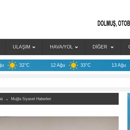
ULAŞIM
HAVA/YOL
DİĞER
C
12 Ağu
33°C
13 Ağu
33°C
mü
→ Muğla Siyaset Haberleri