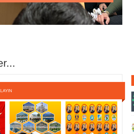
r...
LAYIN