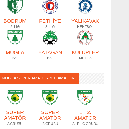
BODRUM
FETHİYE
YALIKAVAK
2. LİG
3. LİG
HENTBOL
MUĞLA
YATAĞAN
KULÜPLER
BAL
BAL
MUĞLA
MUĞLA SÜPER AMATÖR & 1. AMATÖR
SÜPER
SÜPER
1 - 2.
AMATÖR
AMATÖR
AMATÖR
A GRUBU
B GRUBU
A - B - C GRUBU