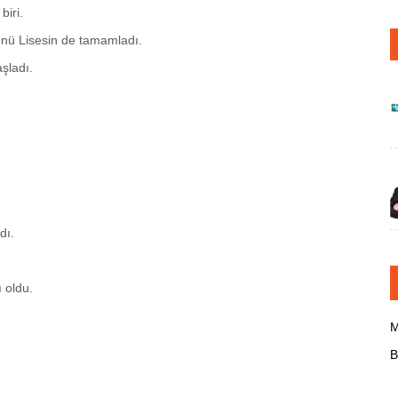
biri.
nönü Lisesin de tamamladı.
şladı.
dı.
 oldu.
M
B