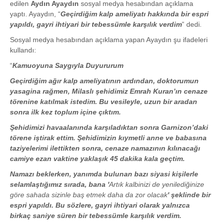
edilen
Aydın Ayaydın
sosyal medya hesabından açıklama
yaptı. Ayaydın, “
Geçirdiğim kalp ameliyatı hakkında bir espri
yapıldı, gayri ihtiyari bir tebessümle karşılık verdim
” dedi.
Sosyal medya hesabından açıklama yapan Ayaydın şu ifadeleri
kullandı:
“
Kamuoyuna Saygıyla Duyururum
Geçirdiğim ağır kalp ameliyatının ardından, doktorumun
yasagina rağmen, Milaslı şehidimiz Emrah Kuran’ın cenaze
törenine katılmak istedim. Bu vesileyle, uzun bir aradan
sonra ilk kez toplum içine çıktım.
Şehidimizi havaalanında karşıladıktan sonra Garnizon’daki
törene iştirak ettim. Şehidimizin kıymetli anne ve babasına
taziyelerimi ilettikten sonra, cenaze namazının kılınacağı
camiye ezan vaktine yaklaşık 45 dakika kala geçtim.
Namazı beklerken, yanımda bulunan bazı siyasi kişilerle
selamlaştığımız sırada, bana '
Artık kalbinizi de yenilediğinize
göre sahada sizinle baş etmek daha da zor olacak
' şeklinde bir
espri yapıldı. Bu sözlere, gayri ihtiyari olarak yalnızca
birkaç saniye süren bir tebessümle karşılık verdim.