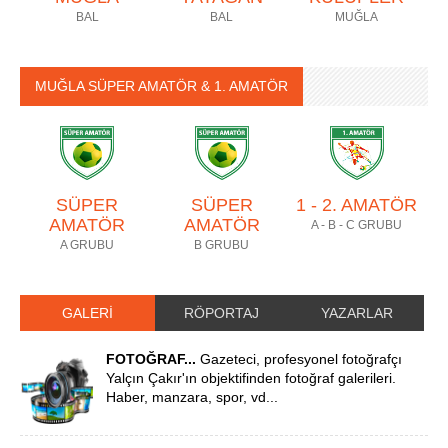
BAL
BAL
MUĞLA
MUĞLA SÜPER AMATÖR & 1. AMATÖR
SÜPER
SÜPER
1 - 2. AMATÖR
AMATÖR
AMATÖR
A - B - C GRUBU
A GRUBU
B GRUBU
GALERİ
RÖPORTAJ
YAZARLAR
FOTOĞRAF...
Gazeteci, profesyonel fotoğrafçı
Yalçın Çakır'ın objektifinden fotoğraf galerileri.
Haber, manzara, spor, vd...