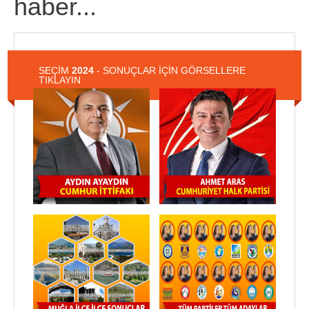
haber...
SEÇİM
2024
- SONUÇLAR İÇİN GÖRSELLERE
TIKLAYIN