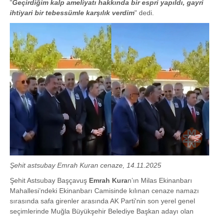
"
Geçirdiğim kalp ameliyatı hakkında bir espri yapıldı, gayri
ihtiyari bir tebessümle karşılık verdim
" dedi.
Şehit astsubay Emrah Kuran cenaze, 14.11.2025
Şehit Astsubay Başçavuş
Emrah Kura
n’ın Milas Ekinanbarı
Mahallesi’ndeki Ekinanbarı Camisinde kılınan cenaze namazı
sırasında safa girenler arasında AK Parti'nin son yerel genel
seçimlerinde Muğla Büyükşehir Belediye Başkan adayı olan