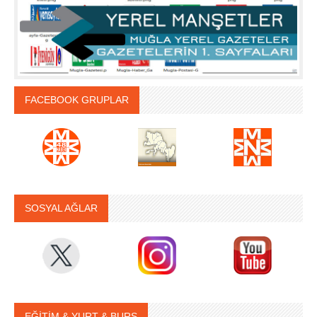
FACEBOOK GRUPLAR
SOSYAL AĞLAR
EĞİTİM & YURT & BURS