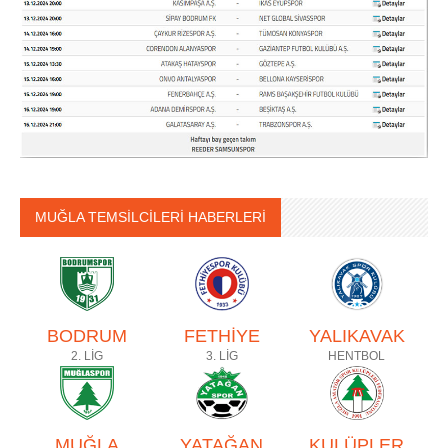
MUĞLA TEMSİLCİLERİ HABERLERİ
BODRUM
FETHİYE
YALIKAVAK
2. LİG
3. LİG
HENTBOL
MUĞLA
YATAĞAN
KULÜPLER