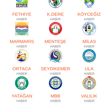
FETHİYE
K.DERE
KÖYCEĞİZ
HABER
HABER
HABER
MARMARİS
MENTEŞE
MİLAS
HABER
HABER
HABER
ORTACA
SEYDİKEMER
ULA
HABER
HABER
HABER
YATAĞAN
MBB
VALİLİK
HABER
HABER
HABER