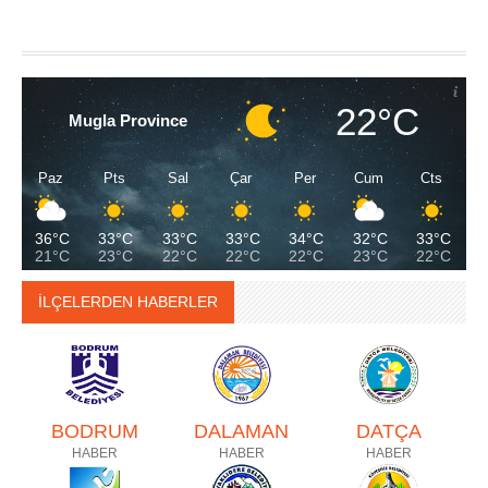
22°C
Mugla Province
Paz
Pts
Sal
Çar
Per
Cum
Cts
36°C
33°C
33°C
33°C
34°C
32°C
33°C
21°C
23°C
22°C
22°C
22°C
23°C
22°C
İLÇELERDEN HABERLER
BODRUM
DALAMAN
DATÇA
HABER
HABER
HABER