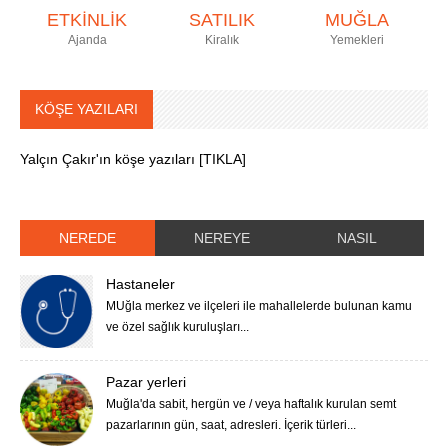
ETKİNLİK
SATILIK
MUĞLA
Ajanda
Kiralık
Yemekleri
KÖŞE YAZILARI
Yalçın Çakır'ın köşe yazıları [TIKLA]
NEREDE
NEREYE
NASIL
Hastaneler
MUğla merkez ve ilçeleri ile mahallelerde bulunan kamu
ve özel sağlık kuruluşları...
Pazar yerleri
Muğla'da sabit, hergün ve / veya haftalık kurulan semt
pazarlarının gün, saat, adresleri. İçerik türleri...