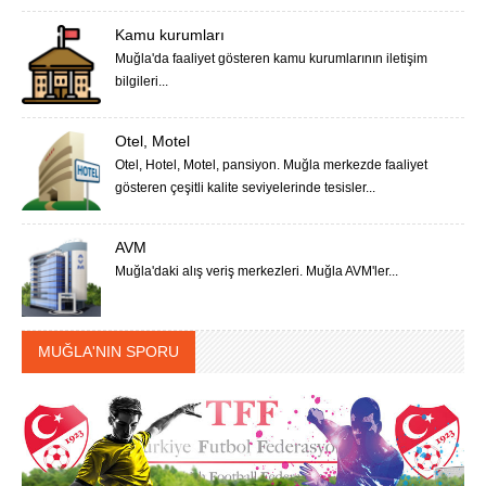
Kamu kurumları
Muğla'da faaliyet gösteren kamu kurumlarının iletişim
bilgileri...
Otel, Motel
Otel, Hotel, Motel, pansiyon. Muğla merkezde faaliyet
gösteren çeşitli kalite seviyelerinde tesisler...
AVM
Muğla'daki alış veriş merkezleri. Muğla AVM'ler...
MUĞLA'NIN SPORU