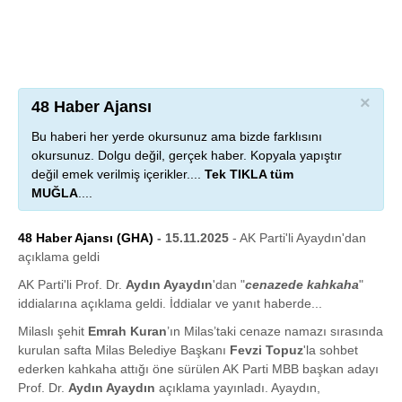
×
48 Haber Ajansı
Bu haberi her yerde okursunuz ama bizde farklısını
okursunuz. Dolgu değil, gerçek haber. Kopyala yapıştır
değil emek verilmiş içerikler....
Tek TIKLA tüm
MUĞLA
....
48 Haber Ajansı (GHA)
- 15.11.2025
- AK Parti'li Ayaydın'dan
açıklama geldi
AK Parti'li Prof. Dr.
Aydın Ayaydın
'dan "
cenazede kahkaha
"
iddialarına açıklama geldi. İddialar ve yanıt haberde...
Milaslı şehit
Emrah Kuran
’ın Milas’taki cenaze namazı sırasında
kurulan safta Milas Belediye Başkanı
Fevzi Topuz
'la sohbet
ederken kahkaha attığı öne sürülen AK Parti MBB başkan adayı
Prof. Dr.
Aydın Ayaydın
açıklama yayınladı. Ayaydın,