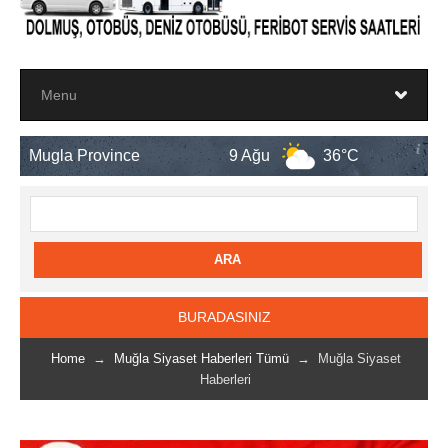
rovince
9 Ağu
36°C
10 Ağu
BURADASINIZ
Home
→
Muğla Siyaset Haberleri Tümü
→ Muğla Siyaset
Haberleri