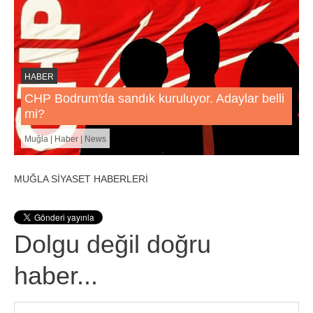
HABER
CHP Bodrum'da sandık kuruluyor. Adaylar belli
mi?
Muğla | Haber | News
MUĞLA SİYASET HABERLERİ
Dolgu değil doğru
haber...