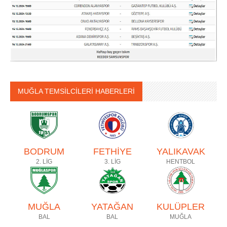
MUĞLA TEMSİLCİLERİ HABERLERİ
BODRUM
FETHİYE
YALIKAVAK
2. LİG
3. LİG
HENTBOL
MUĞLA
YATAĞAN
KULÜPLER
BAL
BAL
MUĞLA