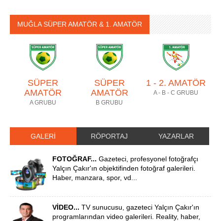
MUĞLA SÜPER AMATÖR & 1. AMATÖR
SÜPER
SÜPER
1 - 2. AMATÖR
AMATÖR
AMATÖR
A - B - C GRUBU
A GRUBU
B GRUBU
GALERİ
RÖPORTAJ
YAZARLAR
FOTOĞRAF...
Gazeteci, profesyonel fotoğrafçı
Yalçın Çakır'ın objektifinden fotoğraf galerileri.
Haber, manzara, spor, vd...
VİDEO...
TV sunucusu, gazeteci Yalçın Çakır'ın
programlarından video galerileri. Reality, haber,