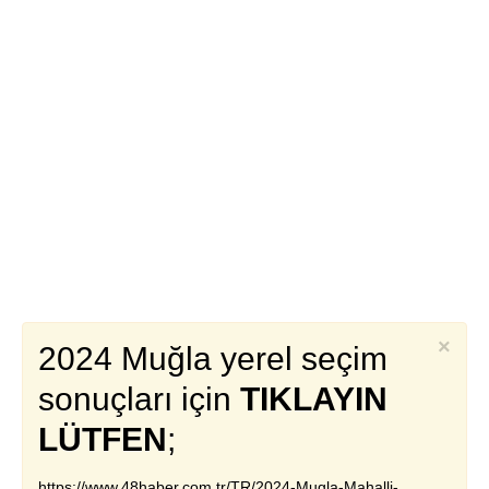
×
2024 Muğla yerel seçim
sonuçları için
TIKLAYIN
LÜTFEN
;
https://www.48haber.com.tr/TR/2024-Mugla-Mahalli-