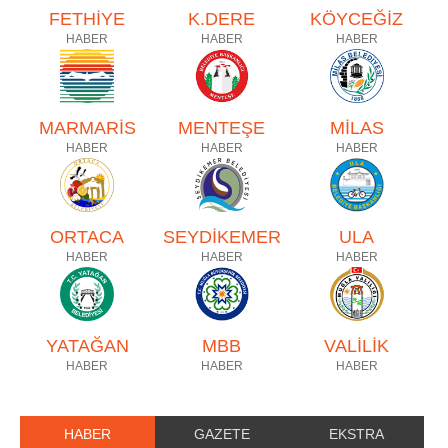
FETHİYE
K.DERE
KÖYCEĞİZ
HABER
HABER
HABER
MARMARİS
MENTEŞE
MİLAS
HABER
HABER
HABER
ORTACA
SEYDİKEMER
ULA
HABER
HABER
HABER
YATAĞAN
MBB
VALİLİK
HABER
HABER
HABER
HABER
GAZETE
EKSTRA