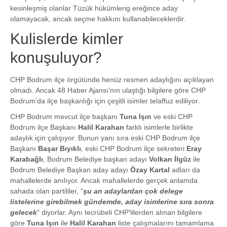
kesinleşmiş olanlar Tüzük hükümlerig ereğince aday
olamayacak, ancak seçme hakkını kullanabileceklerdir.
Kulislerde kimler
konuşuluyor?
CHP Bodrum ilçe örgütünde henüz resmen adaylığını açıklayan
olmadı. Ancak 48 Haber Ajansı'nın ulaştığı bilgilere göre CHP
Bodrum’da ilçe başkanlığı için çeşitli isimler telaffuz ediliyor.
CHP Bodrum mevcut ilçe başkanı
Tuna Işın
ve eski CHP
Bodrum ilçe Başkanı
Halil Karahan
farklı isimlerle birlikte
adaylık için çalışıyor. Bunun yanı sıra eski CHP Bodrum ilçe
Başkanı
Başar Bıyıklı
, eski CHP Bodrum ilçe sekreteri
Eray
Karabağlı
, Bodrum Belediye başkan adayı
Volkan İlgüz
ile
Bodrum Belediye Başkan aday adayı
Özay Kartal
adları da
mahallelerde anılıyor. Ancak mahallelerde gerçek anlamda
sahada olan partililer, "
şu an adaylardan çok delege
listelerine girebilmek gündemde, aday isimlerine sıra sonra
gelecek
" diyorlar. Aynı tecrübeli CHP'lilerden alınan bilgilere
göre
Tuna Işın
ile
Halil Karahan
liste çalışmalarını tamamlama