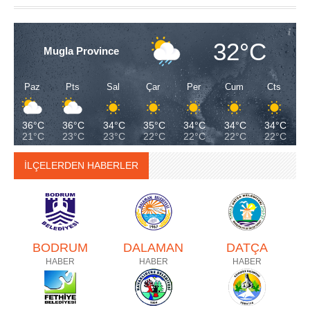
32°C
Mugla Province
Paz
Pts
Sal
Çar
Per
Cum
Cts
36°C
36°C
34°C
35°C
34°C
34°C
34°C
21°C
23°C
23°C
22°C
22°C
22°C
22°C
İLÇELERDEN HABERLER
BODRUM
DALAMAN
DATÇA
HABER
HABER
HABER