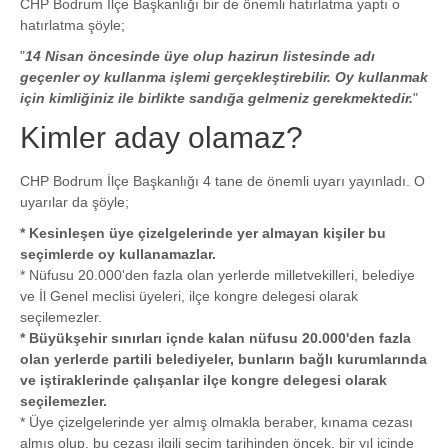
CHP Bodrum İlçe Başkanlığı bir de önemli hatırlatma yaptı o
hatırlatma şöyle;
"
14 Nisan öncesinde üye olup hazirun listesinde adı
geçenler oy kullanma işlemi gerçekleştirebilir. Oy kullanmak
için kimliğiniz ile birlikte sandığa gelmeniz gerekmektedir.
"
Kimler aday olamaz?
CHP Bodrum İlçe Başkanlığı 4 tane de önemli uyarı yayınladı. O
uyarılar da şöyle;
* Kesinleşen üye çizelgelerinde yer almayan kişiler bu
seçimlerde oy kullanamazlar.
* Nüfusu 20.000'den fazla olan yerlerde milletvekilleri, belediye
ve İl Genel meclisi üyeleri, ilçe kongre delegesi olarak
seçilemezler.
* Büyükşehir sınırları içnde kalan nüfusu 20.000'den fazla
olan yerlerde partili belediyeler, bunların bağlı kurumlarında
ve iştiraklerinde çalışanlar ilçe kongre delegesi olarak
seçilemezler.
* Üye çizelgelerinde yer almış olmakla beraber, kınama cezası
almış olup, bu cezası ilgili seçim tarihinden öncek, bir yıl içinde