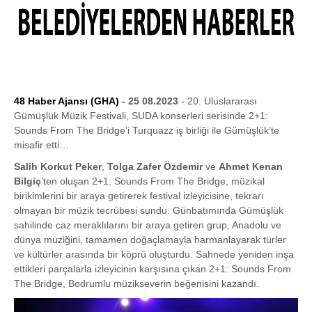
48 Haber Ajansı (GHA)
- 25 08.2023
- 20. Uluslararası
Gümüşlük Müzik Festivali, SUDA konserleri serisinde 2+1:
Sounds From The Bridge’i Turquazz iş birliği ile Gümüşlük’te
misafir etti…
Salih Korkut Peker
,
Tolga Zafer Özdemir
ve
Ahmet Kenan
Bilgiç
’ten oluşan 2+1: Sounds From The Bridge, müzikal
birikimlerini bir araya getirerek festival izleyicisine, tekrarı
olmayan bir müzik tecrübesi sundu. Günbatımında Gümüşlük
sahilinde caz meraklılarını bir araya getiren grup, Anadolu ve
dünya müziğini, tamamen doğaçlamayla harmanlayarak türler
ve kültürler arasında bir köprü oluşturdu. Sahnede yeniden inşa
ettikleri parçalarla izleyicinin karşısına çıkan 2+1: Sounds From
The Bridge, Bodrumlu müzikseverin beğenisini kazandı.