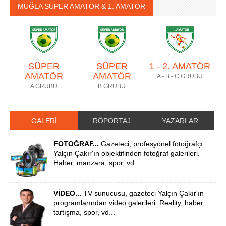
MUĞLA SÜPER AMATÖR & 1. AMATÖR
SÜPER
SÜPER
1 - 2. AMATÖR
AMATÖR
AMATÖR
A - B - C GRUBU
A GRUBU
B GRUBU
GALERİ
RÖPORTAJ
YAZARLAR
FOTOĞRAF...
Gazeteci, profesyonel fotoğrafçı
Yalçın Çakır'ın objektifinden fotoğraf galerileri.
Haber, manzara, spor, vd...
VİDEO...
TV sunucusu, gazeteci Yalçın Çakır'ın
programlarından video galerileri. Reality, haber,
tartışma, spor, vd...