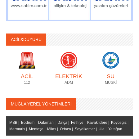
ACİL&DUYURU
ACİL
ELEKTRİK
SU
112
ADM
MUSKİ
MUĞLA YEREL YÖNETİMLERİ
MBB
|
Bodrum
|
Dalaman
|
Datça
|
Fethiye
|
Kavaklıdere
|
Köyceğiz
|
Marmaris
|
Menteşe
|
Milas
|
Ortaca
|
Seydikemer
|
Ula
|
Yatağan