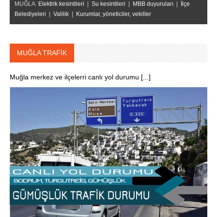
MUĞLA:
Elektrik kesintileri
|
Su kesintileri
|
MBB duyuruları
|
İlçe
Belediyeleri
|
Valilik
|
Kurumlar, yöneticiler, vekiller
MUĞLA TRAFİK
Muğla merkez ve ilçelerri canlı yol durumu [...]