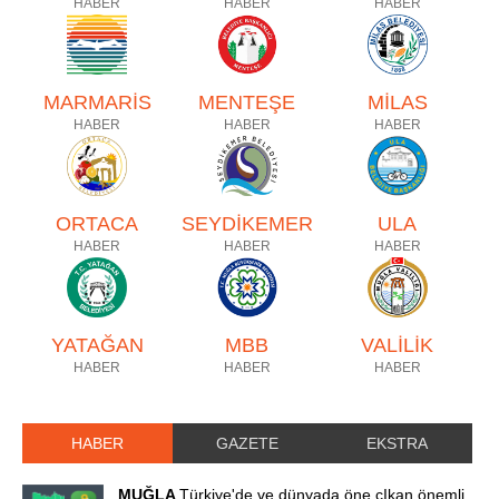
HABER
HABER
HABER
MARMARİS
MENTEŞE
MİLAS
HABER
HABER
HABER
ORTACA
SEYDİKEMER
ULA
HABER
HABER
HABER
YATAĞAN
MBB
VALİLİK
HABER
HABER
HABER
HABER
GAZETE
EKSTRA
MUĞLA
Türkiye'de ve dünyada öne çIkan önemli