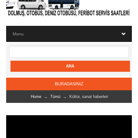
BURADASINIZ
Home
→
Tümü
→ Kültür, sanat haberleri