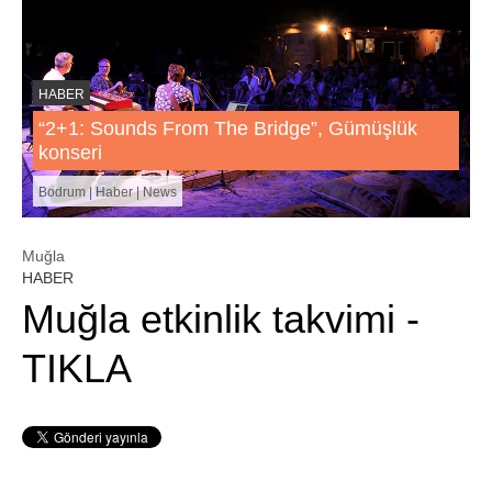
HABER
“2+1: Sounds From The Bridge”, Gümüşlük
konseri
Bodrum | Haber | News
Muğla
HABER
Muğla etkinlik takvimi -
TIKLA