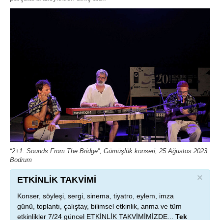
“2+1: Sounds From The Bridge”, Gümüşlük konseri, 25 Ağustos 2023
Bodrum
×
ETKİNLİK TAKVİMİ
Konser, söyleşi, sergi, sinema, tiyatro, eylem, imza
günü, toplantı, çalıştay, bilimsel etkinlik, anma ve tüm
etkinlikler 7/24 güncel ETKİNLİK TAKVİMİMİZDE...
Tek