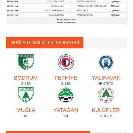
MUĞLA TEMSİLCİLERİ HABERLERİ
BODRUM
FETHİYE
YALIKAVAK
2. LİG
3. LİG
HENTBOL
MUĞLA
YATAĞAN
KULÜPLER
BAL
BAL
MUĞLA