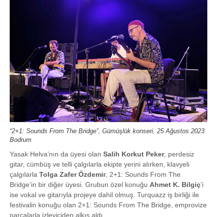
“2+1: Sounds From The Bridge”, Gümüşlük konseri, 25 Ağustos 2023
Bodrum
Yasak Helva’nın da üyesi olan
Salih Korkut Peker
, perdesiz
gitar, cümbüş ve telli çalgılarla ekipte yerini alırken, klavyeli
çalgılarla
Tolga Zafer Özdemir
, 2+1: Sounds From The
Bridge’in bir diğer üyesi. Grubun özel konuğu
Ahmet K. Bilgiç
’i
ise vokal ve gitarıyla projeye dahil olmuş. Turquazz iş birliği ile
festivalin konuğu olan 2+1: Sounds From The Bridge, emprovize
parçalarla izleyiciden alkış aldı.