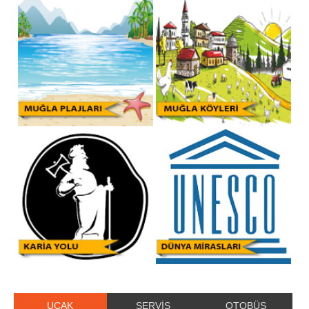
UÇAK
SERVİS
OTOBÜS