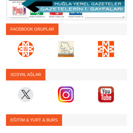
FACEBOOK GRUPLAR
SOSYAL AĞLAR
EĞİTİM & YURT & BURS